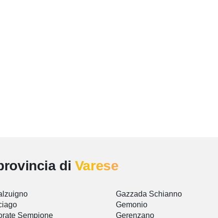
provincia di
Varese
lzuigno
Gazzada Schianno
ciago
Gemonio
orate Sempione
Gerenzano