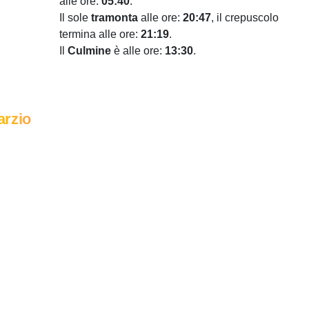
alle ore:
05:40
.
Il sole
tramonta
alle ore:
20:47
, il crepuscolo
termina alle ore:
21:19
.
Il
Culmine
è alle ore:
13:30
.
arzio