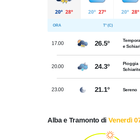
20°
28°
20°
27°
20°
28°
ORA
T° (C)
Tempora
26.5°
17.00
e Schiar
Pioggia 
24.3°
20.00
Schiarit
21.1°
23.00
Sereno
Alba e Tramonto di
Venerdì 0