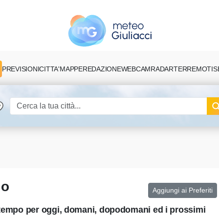
PREVISIONI
CITTA'
MAPPE
REDAZIONE
TERREMOTI
S
WEBCAM
RADAR
io
Aggiungi ai Preferiti
l tempo per oggi, domani, dopodomani ed i prossimi