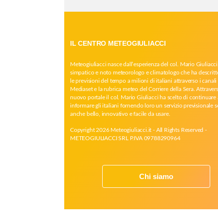
IL CENTRO METEOGIULIACCI
Meteogiuliacci nasce dall’esperienza del col. Mario Giuliacci
simpatico e noto meteorologo e climatologo che ha descritt
le previsioni del tempo a milioni di italiani attraverso i canali 
Mediaset e la rubrica meteo del Corriere della Sera. Attrave
nuovo portale il col. Mario Giuliacci ha scelto di continuare 
informare gli italiani fornendo loro un servizio previsionale 
anche bello, innovativo e facile da usare.
Copyright 2026 Meteogiuliacci.it - All Rights Reserved -
METEOGIULIACCI SRL P.IVA 09788290964
Chi siamo