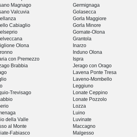
sano Magnago
Germignaga
ano Valcuvia
Golasecca
ellanza
Gorla Maggiore
ello Cabiaglio
Gorla Minore
elseprio
Gornate-Olona
elveccana
Grantola
iglione Olona
Inarzo
ronno
Induno Olona
ria con Premezzo
Ispra
zago Brabbia
Jerago con Orago
ago
Lavena Ponte Tresa
glio
Laveno-Mombello
io
Leggiuno
uio-Trevisago
Lonate Ceppino
abbio
Lonate Pozzolo
erio
Lozza
menaga
Luino
io della Valle
Luvinate
so al Monte
Maccagno
iate-Fabiasco
Malgesso