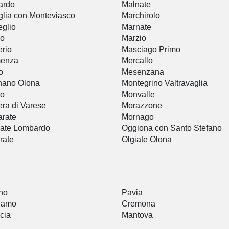
ardo
Malnate
glia con Monteviasco
Marchirolo
glio
Marnate
io
Marzio
rio
Masciago Primo
enza
Mercallo
o
Mesenzana
nano Olona
Montegrino Valtravaglia
no
Monvalle
era di Varese
Morazzone
arate
Mornago
iate Lombardo
Oggiona con Santo Stefano
rate
Olgiate Olona
a
no
Pavia
gamo
Cremona
cia
Mantova