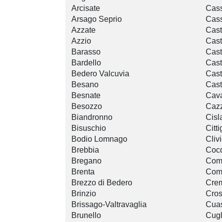
Arcisate
Cas
Arsago Seprio
Cass
Azzate
Cast
Azzio
Cast
Barasso
Cast
Bardello
Cast
Bedero Valcuvia
Cast
Besano
Cast
Besnate
Cava
Besozzo
Caz
Biandronno
Cisl
Bisuschio
Citti
Bodio Lomnago
Cliv
Brebbia
Cocq
Bregano
Com
Brenta
Com
Brezzo di Bedero
Cre
Brinzio
Cros
Brissago-Valtravaglia
Cuas
Brunello
Cugl