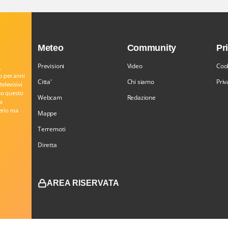
Meteo
Community
Pr
Previsioni
Video
Cook
,
o per anni
Citta'
Chi siamo
Priv
televisivi
rso questo
Webcam
Redazione
a
serio ma
Mappe
Terremoti
Diretta
AREA RISERVATA