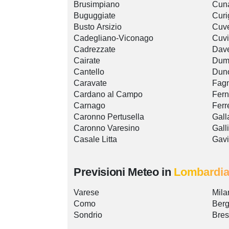
Brusimpiano
Cun
Buguggiate
Curi
Busto Arsizio
Cuve
Cadegliano-Viconago
Cuv
Cadrezzate
Dave
Cairate
Dum
Cantello
Dun
Caravate
Fag
Cardano al Campo
Fer
Carnago
Ferr
Caronno Pertusella
Gall
Caronno Varesino
Gall
Casale Litta
Gavi
Previsioni Meteo in
Lombardi
Varese
Mila
Como
Ber
Sondrio
Bres