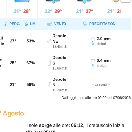
21°
28°
22°
29°
21°
27°
21°
29°
PERC.
UM.
VENTO
PRECIPITAZIONI
Debole
li
2.0 mm
27°
53%
NE
ite
deboli
17.4km/h
Debole
e
0.4 mm
25°
67%
S
e
isolate
16.6km/h
Debole
21°
59%
N
-- assenti --
18.2km/h
Dati aggiornati alle ore 00.00 del 07/08/2026
7 Agosto
Il sole
sorge
alle ore:
06:12
, il crepuscolo inizia