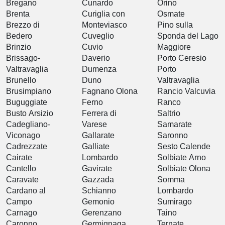
Bregano
Cunardo
Orino
Brenta
Curiglia con
Osmate
Brezzo di
Monteviasco
Pino sulla
Bedero
Cuveglio
Sponda del Lago
Brinzio
Cuvio
Maggiore
Brissago-
Daverio
Porto Ceresio
Valtravaglia
Dumenza
Porto
Brunello
Duno
Valtravaglia
Brusimpiano
Fagnano Olona
Rancio Valcuvia
Buguggiate
Ferno
Ranco
Busto Arsizio
Ferrera di
Saltrio
Cadegliano-
Varese
Samarate
Viconago
Gallarate
Saronno
Cadrezzate
Galliate
Sesto Calende
Cairate
Lombardo
Solbiate Arno
Cantello
Gavirate
Solbiate Olona
Caravate
Gazzada
Somma
Cardano al
Schianno
Lombardo
Campo
Gemonio
Sumirago
Carnago
Gerenzano
Taino
Caronno
Germignaga
Ternate