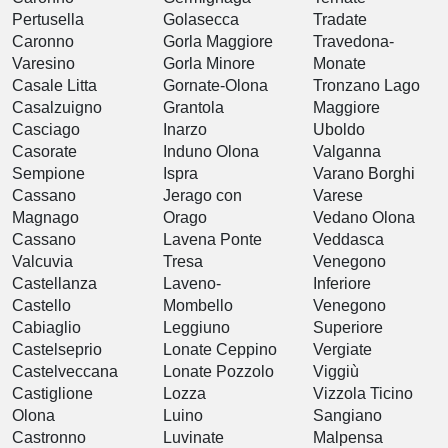
Pertusella
Golasecca
Tradate
Caronno
Gorla Maggiore
Travedona-
Varesino
Gorla Minore
Monate
Casale Litta
Gornate-Olona
Tronzano Lago
Casalzuigno
Grantola
Maggiore
Casciago
Inarzo
Uboldo
Casorate
Induno Olona
Valganna
Sempione
Ispra
Varano Borghi
Cassano
Jerago con
Varese
Magnago
Orago
Vedano Olona
Cassano
Lavena Ponte
Veddasca
Valcuvia
Tresa
Venegono
Castellanza
Laveno-
Inferiore
Castello
Mombello
Venegono
Cabiaglio
Leggiuno
Superiore
Castelseprio
Lonate Ceppino
Vergiate
Castelveccana
Lonate Pozzolo
Viggiù
Castiglione
Lozza
Vizzola Ticino
Olona
Luino
Sangiano
Castronno
Luvinate
Malpensa