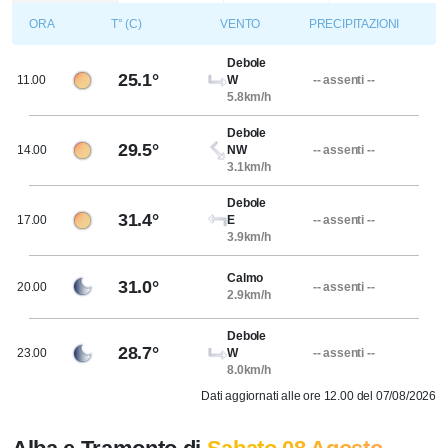
ORA
T° (C)
VENTO
PRECIPITAZIONI
Debole
25.1°
11.00
W
-- assenti --
5.8km/h
Debole
29.5°
14.00
NW
-- assenti --
3.1km/h
Debole
31.4°
17.00
E
-- assenti --
3.9km/h
Calmo
31.0°
20.00
-- assenti --
2.9km/h
Debole
28.7°
23.00
W
-- assenti --
8.0km/h
Dati aggiornati alle ore 12.00 del 07/08/2026