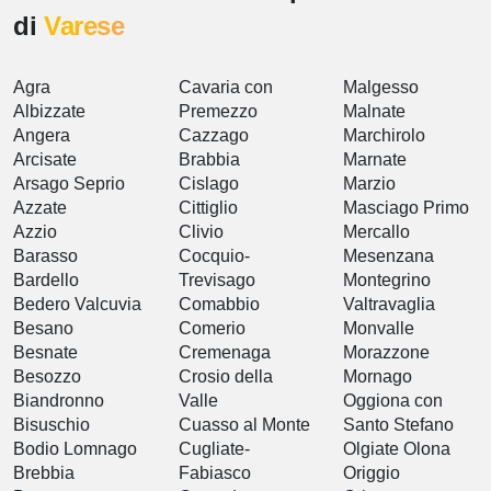
di
Varese
Agra
Cavaria con
Malgesso
Albizzate
Premezzo
Malnate
Angera
Cazzago
Marchirolo
Arcisate
Brabbia
Marnate
Arsago Seprio
Cislago
Marzio
Azzate
Cittiglio
Masciago Primo
Azzio
Clivio
Mercallo
Barasso
Cocquio-
Mesenzana
Bardello
Trevisago
Montegrino
Bedero Valcuvia
Comabbio
Valtravaglia
Besano
Comerio
Monvalle
Besnate
Cremenaga
Morazzone
Besozzo
Crosio della
Mornago
Biandronno
Valle
Oggiona con
Bisuschio
Cuasso al Monte
Santo Stefano
Bodio Lomnago
Cugliate-
Olgiate Olona
Brebbia
Fabiasco
Origgio