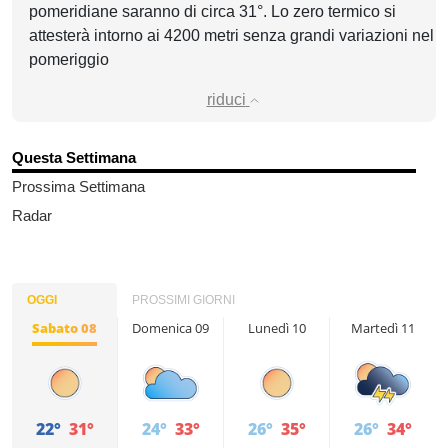
pomeridiane saranno di circa 31°. Lo zero termico si
attesterà intorno ai 4200 metri senza grandi variazioni nel
pomeriggio
riduci
Questa Settimana
Prossima Settimana
Radar
OGGI
PROSSIMI GIORNI
Sabato 08
Domenica 09
Lunedì 10
Martedì 11
22°
31°
24°
33°
26°
35°
26°
34°