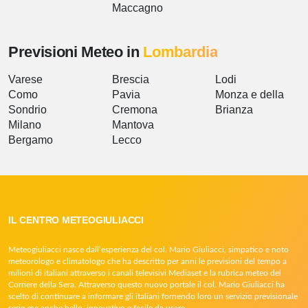
Maccagno
Previsioni Meteo in
Lombardia
Varese
Brescia
Lodi
Como
Pavia
Monza e della
Sondrio
Cremona
Brianza
Milano
Mantova
Bergamo
Lecco
IL CENTRO METEOGIULIACCI
Meteogiuliacci nasce dall’esperienza del col. Mario Giuliacci, simpatico e noto
meteorologo e climatologo che ha descritto per anni le previsioni del tempo a
milioni di italiani attraverso i canali televisivi Mediaset e la rubrica meteo del
Corriere della Sera. Attraverso questo nuovo portale il col. Mario Giuliacci ha
scelto di continuare a informare gli italiani fornendo loro un servizio previsionale
serio ma anche bello, innovativo e facile da usare.