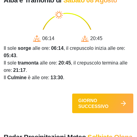
Alba e Tramonto di
Sabato 08 Agosto
06:14
20:45
Il sole
sorge
alle ore:
06:14
, il crepuscolo inizia alle ore:
05:43
.
Il sole
tramonta
alle ore:
20:45
, il crepuscolo termina alle
ore:
21:17
.
Il
Culmine
è alle ore:
13:30
.
GIORNO
SUCCESSIVO