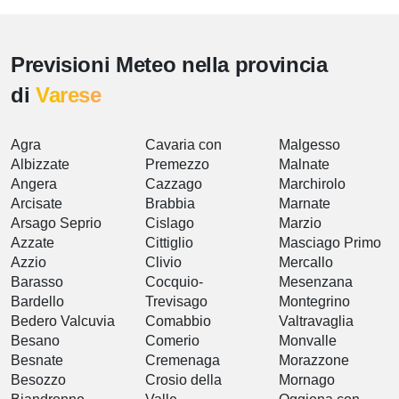
Previsioni Meteo nella provincia
di
Varese
Agra
Cavaria con
Malgesso
Albizzate
Premezzo
Malnate
Angera
Cazzago
Marchirolo
Arcisate
Brabbia
Marnate
Arsago Seprio
Cislago
Marzio
Azzate
Cittiglio
Masciago Primo
Azzio
Clivio
Mercallo
Barasso
Cocquio-
Mesenzana
Bardello
Trevisago
Montegrino
Bedero Valcuvia
Comabbio
Valtravaglia
Besano
Comerio
Monvalle
Besnate
Cremenaga
Morazzone
Besozzo
Crosio della
Mornago