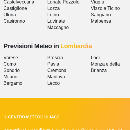
Castelveccana
Lonate Pozzolo
Viggiù
Castiglione
Lozza
Vizzola Ticino
Olona
Luino
Sangiano
Castronno
Luvinate
Malpensa
Maccagno
Previsioni Meteo in
Lombardia
Varese
Brescia
Lodi
Como
Pavia
Monza e della
Sondrio
Cremona
Brianza
Milano
Mantova
Bergamo
Lecco
IL CENTRO METEOGIULIACCI
Meteogiuliacci nasce dall’esperienza del col. Mario Giuliacci, simpatico e noto