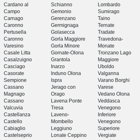
Cardano al
Schianno
Lombardo
Campo
Gemonio
Sumirago
Carnago
Gerenzano
Taino
Caronno
Germignaga
Ternate
Pertusella
Golasecca
Tradate
Caronno
Gorla Maggiore
Travedona-
Varesino
Gorla Minore
Monate
Casale Litta
Gornate-Olona
Tronzano Lago
Casalzuigno
Grantola
Maggiore
Casciago
Inarzo
Uboldo
Casorate
Induno Olona
Valganna
Sempione
Ispra
Varano Borghi
Cassano
Jerago con
Varese
Magnago
Orago
Vedano Olona
Cassano
Lavena Ponte
Veddasca
Valcuvia
Tresa
Venegono
Castellanza
Laveno-
Inferiore
Castello
Mombello
Venegono
Cabiaglio
Leggiuno
Superiore
Castelseprio
Lonate Ceppino
Vergiate