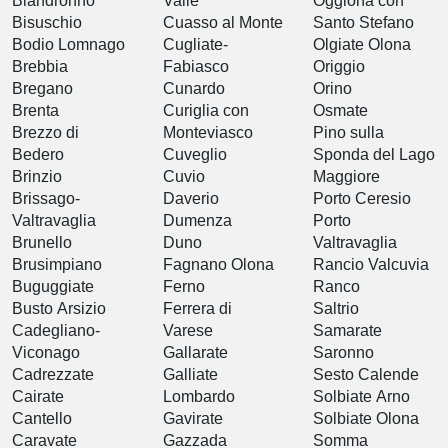
Biandronno
Valle
Oggiona con
Bisuschio
Cuasso al Monte
Santo Stefano
Bodio Lomnago
Cugliate-
Olgiate Olona
Brebbia
Fabiasco
Origgio
Bregano
Cunardo
Orino
Brenta
Curiglia con
Osmate
Brezzo di
Monteviasco
Pino sulla
Bedero
Cuveglio
Sponda del Lago
Brinzio
Cuvio
Maggiore
Brissago-
Daverio
Porto Ceresio
Valtravaglia
Dumenza
Porto
Brunello
Duno
Valtravaglia
Brusimpiano
Fagnano Olona
Rancio Valcuvia
Buguggiate
Ferno
Ranco
Busto Arsizio
Ferrera di
Saltrio
Cadegliano-
Varese
Samarate
Viconago
Gallarate
Saronno
Cadrezzate
Galliate
Sesto Calende
Cairate
Lombardo
Solbiate Arno
Cantello
Gavirate
Solbiate Olona
Caravate
Gazzada
Somma