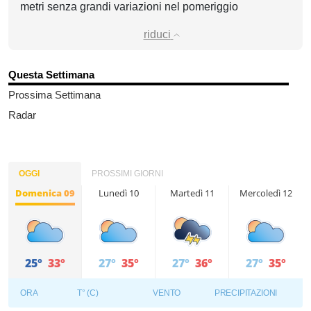
metri senza grandi variazioni nel pomeriggio
riduci
Questa Settimana
Prossima Settimana
Radar
OGGI
PROSSIMI GIORNI
Domenica 09
Lunedì 10
Martedì 11
Mercoledì 12
25°
33°
27°
35°
27°
36°
27°
35°
ORA
T° (C)
VENTO
PRECIPITAZIONI