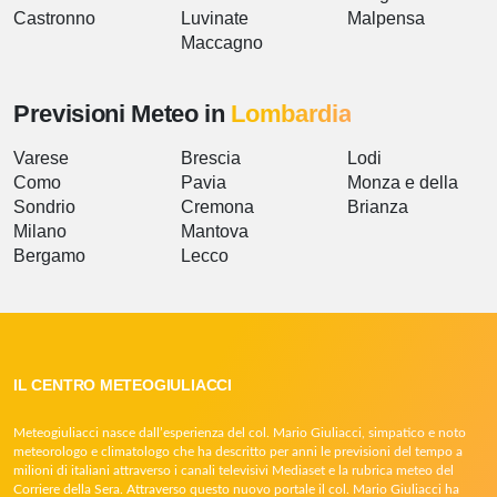
Castronno
Luvinate
Malpensa
Maccagno
Previsioni Meteo in
Lombardia
Varese
Brescia
Lodi
Como
Pavia
Monza e della
Sondrio
Cremona
Brianza
Milano
Mantova
Bergamo
Lecco
IL CENTRO METEOGIULIACCI
Meteogiuliacci nasce dall’esperienza del col. Mario Giuliacci, simpatico e noto
meteorologo e climatologo che ha descritto per anni le previsioni del tempo a
milioni di italiani attraverso i canali televisivi Mediaset e la rubrica meteo del
Corriere della Sera. Attraverso questo nuovo portale il col. Mario Giuliacci ha