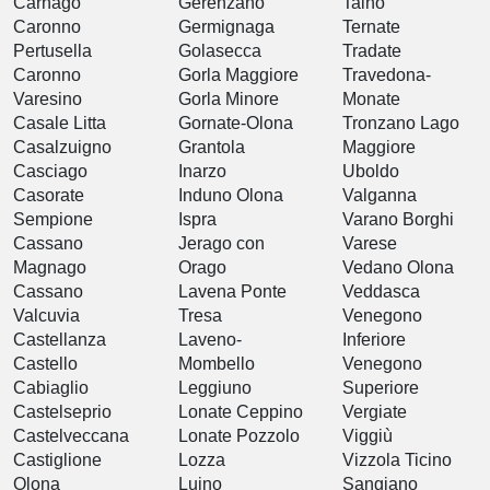
Carnago
Gerenzano
Taino
Caronno
Germignaga
Ternate
Pertusella
Golasecca
Tradate
Caronno
Gorla Maggiore
Travedona-
Varesino
Gorla Minore
Monate
Casale Litta
Gornate-Olona
Tronzano Lago
Casalzuigno
Grantola
Maggiore
Casciago
Inarzo
Uboldo
Casorate
Induno Olona
Valganna
Sempione
Ispra
Varano Borghi
Cassano
Jerago con
Varese
Magnago
Orago
Vedano Olona
Cassano
Lavena Ponte
Veddasca
Valcuvia
Tresa
Venegono
Castellanza
Laveno-
Inferiore
Castello
Mombello
Venegono
Cabiaglio
Leggiuno
Superiore
Castelseprio
Lonate Ceppino
Vergiate
Castelveccana
Lonate Pozzolo
Viggiù
Castiglione
Lozza
Vizzola Ticino
Olona
Luino
Sangiano