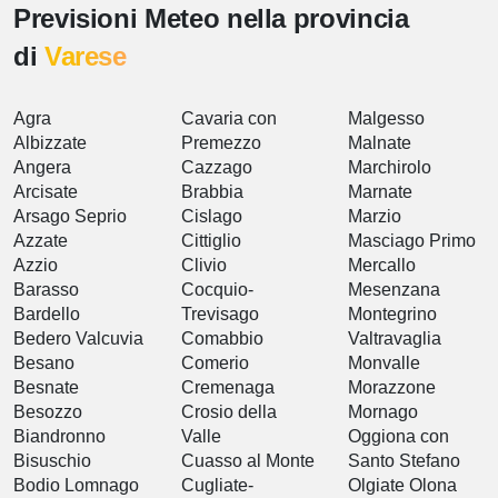
Previsioni Meteo nella provincia
di
Varese
Agra
Cavaria con
Malgesso
Albizzate
Premezzo
Malnate
Angera
Cazzago
Marchirolo
Arcisate
Brabbia
Marnate
Arsago Seprio
Cislago
Marzio
Azzate
Cittiglio
Masciago Primo
Azzio
Clivio
Mercallo
Barasso
Cocquio-
Mesenzana
Bardello
Trevisago
Montegrino
Bedero Valcuvia
Comabbio
Valtravaglia
Besano
Comerio
Monvalle
Besnate
Cremenaga
Morazzone
Besozzo
Crosio della
Mornago
Biandronno
Valle
Oggiona con
Bisuschio
Cuasso al Monte
Santo Stefano
Bodio Lomnago
Cugliate-
Olgiate Olona