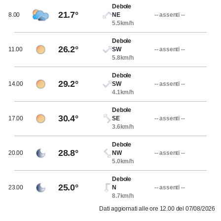
Debole
21.7°
8.00
NE
-- assenti --
5.5km/h
Debole
26.2°
11.00
SW
-- assenti --
5.8km/h
Debole
29.2°
14.00
SW
-- assenti --
4.1km/h
Debole
30.4°
17.00
SE
-- assenti --
3.6km/h
Debole
28.8°
20.00
NW
-- assenti --
5.0km/h
Debole
25.0°
23.00
N
-- assenti --
8.7km/h
Dati aggiornati alle ore 12.00 del 07/08/2026