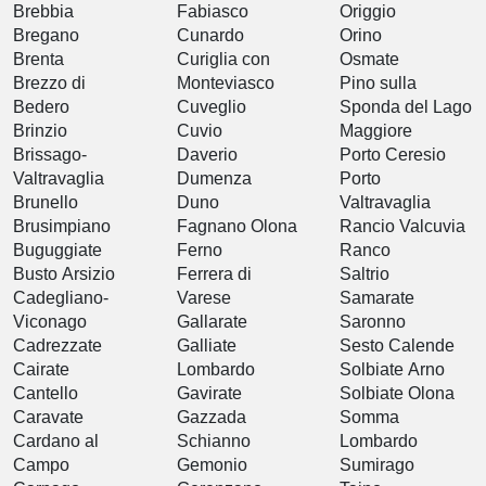
Brebbia
Fabiasco
Origgio
Bregano
Cunardo
Orino
Brenta
Curiglia con
Osmate
Brezzo di
Monteviasco
Pino sulla
Bedero
Cuveglio
Sponda del Lago
Brinzio
Cuvio
Maggiore
Brissago-
Daverio
Porto Ceresio
Valtravaglia
Dumenza
Porto
Brunello
Duno
Valtravaglia
Brusimpiano
Fagnano Olona
Rancio Valcuvia
Buguggiate
Ferno
Ranco
Busto Arsizio
Ferrera di
Saltrio
Cadegliano-
Varese
Samarate
Viconago
Gallarate
Saronno
Cadrezzate
Galliate
Sesto Calende
Cairate
Lombardo
Solbiate Arno
Cantello
Gavirate
Solbiate Olona
Caravate
Gazzada
Somma
Cardano al
Schianno
Lombardo
Campo
Gemonio
Sumirago