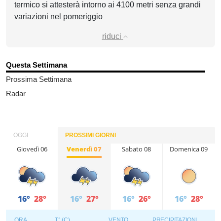
termico si attesterà intorno ai 4100 metri senza grandi
variazioni nel pomeriggio
riduci
Questa Settimana
Prossima Settimana
Radar
OGGI
PROSSIMI GIORNI
Giovedì 06
Venerdì 07
Sabato 08
Domenica 09
16°
28°
16°
27°
16°
26°
16°
28°
ORA
T° (C)
VENTO
PRECIPITAZIONI