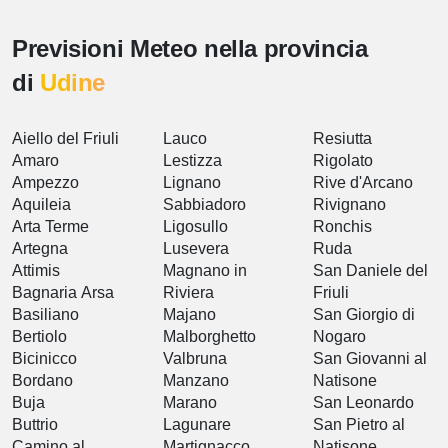
Previsioni Meteo nella provincia
di
Udine
Aiello del Friuli
Lauco
Resiutta
Amaro
Lestizza
Rigolato
Ampezzo
Lignano
Rive d'Arcano
Aquileia
Sabbiadoro
Rivignano
Arta Terme
Ligosullo
Ronchis
Artegna
Lusevera
Ruda
Attimis
Magnano in
San Daniele del
Bagnaria Arsa
Riviera
Friuli
Basiliano
Majano
San Giorgio di
Bertiolo
Malborghetto
Nogaro
Bicinicco
Valbruna
San Giovanni al
Bordano
Manzano
Natisone
Buja
Marano
San Leonardo
Buttrio
Lagunare
San Pietro al
Camino al
Martignacco
Natisone