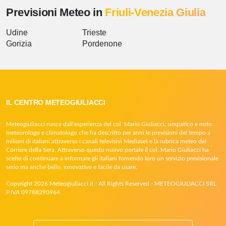
Previsioni Meteo in
Friuli-Venezia Giulia
Udine
Trieste
Gorizia
Pordenone
IL CENTRO METEOGIULIACCI
Meteogiuliacci nasce dall’esperienza del col. Mario Giuliacci, simpatico e noto
meteorologo e climatologo che ha descritto per anni le previsioni del tempo a
milioni di italiani attraverso i canali televisivi Mediaset e la rubrica meteo del
Corriere della Sera. Attraverso questo nuovo portale il col. Mario Giuliacci ha
scelto di continuare a informare gli italiani fornendo loro un servizio previsionale
serio ma anche bello, innovativo e facile da usare.
Copyright 2026 Meteogiuliacci.it - All Rights Reserved - METEOGIULIACCI SRL
P.IVA 09788290964