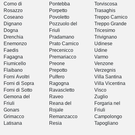
Corno di
Pontebba
Torviscosa
Rosazzo
Porpetto
Trasaghis
Coseano
Povoletto
Treppo Carnico
Dignano
Pozzuolo del
Treppo Grande
Dogna
Friuli
Tricesimo
Drenchia
Pradamano
Trivignano
Enemonzo
Prato Carnico
Udinese
Faedis
Precenicco
Udine
Fagagna
Premariacco
Varmo
Fiumicello
Preone
Venzone
Flaibano
Prepotto
Verzegnis
Forni Avoltri
Pulfero
Villa Santina
Forni di Sopra
Ragogna
Villa Vicentina
Forni di Sotto
Ravascletto
Visco
Gemona del
Raveo
Zuglio
Friuli
Reana del
Forgaria nel
Gonars
Rojale
Friuli
Grimacco
Remanzacco
Campolongo
Latisana
Resia
Tapogliano