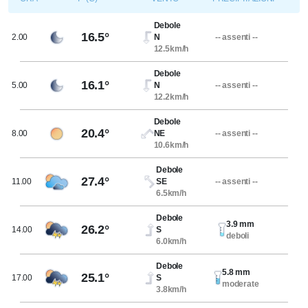
Debole
16.5°
2.00
N
-- assenti --
12.5km/h
Debole
16.1°
5.00
N
-- assenti --
12.2km/h
Debole
20.4°
8.00
NE
-- assenti --
10.6km/h
Debole
27.4°
11.00
SE
-- assenti --
6.5km/h
Debole
3.9 mm
26.2°
14.00
S
deboli
6.0km/h
Debole
5.8 mm
25.1°
17.00
S
moderate
3.8km/h