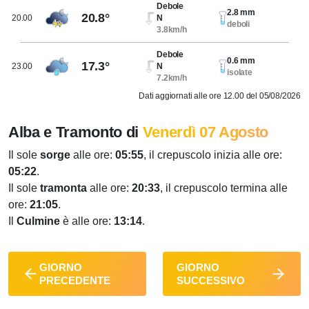
Debole
2.8 mm
20.8°
20.00
N
deboli
3.8km/h
Debole
0.6 mm
17.3°
23.00
N
isolate
7.2km/h
Dati aggiornati alle ore 12.00 del 05/08/2026
Alba e Tramonto di
Venerdì 07 Agosto
Il sole
sorge
alle ore:
05:55
, il crepuscolo inizia alle ore:
05:22
.
Il sole
tramonta
alle ore:
20:33
, il crepuscolo termina alle
ore:
21:05
.
Il
Culmine
è alle ore:
13:14
.
GIORNO
GIORNO
PRECEDENTE
SUCCESSIVO