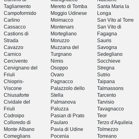
Tagliamento
Mereto di Tomba
Santa Maria la
Campoformido
Moggio Udinese
Longa
Carlino
Moimacco
San Vito al Torre
Cassacco
Montenars
San Vito di
Castions di
Mortegliano
Fagagna
Strada
Moruzzo
Sauris
Cavazzo
Muzzana del
Savogna
Carnico
Turgnano
Sedegliano
Cercivento
Nimis
Socchieve
Cervignano del
Osoppo
Stregna
Friuli
Ovaro
Sutrio
Chiopris-
Pagnacco
Taipana
Viscone
Palazzolo dello
Talmassons
Chiusaforte
Stella
Tarcento
Cividale del
Palmanova
Tarvisio
Friuli
Paluzza
Tavagnacco
Codroipo
Pasian di Prato
Teor
Colloredo di
Paularo
Terzo d'Aquileia
Monte Albano
Pavia di Udine
Tolmezzo
Comeglians
Pocenia
Torreano