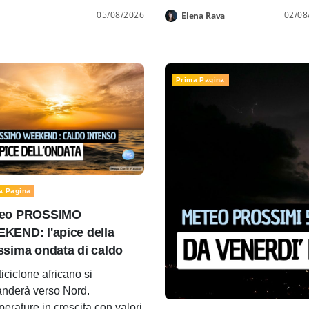
05/08/2026
02/08
Elena Rava
Prima Pagina
a Pagina
eo PROSSIMO
KEND: l'apice della
ssima ondata di caldo
ticiclone africano si
nderà verso Nord.
erature in crescita con valori