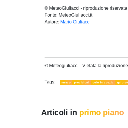
© MeteoGiuliacci - riproduzione riservata
Fonte: MeteoGiuliacci.it
Autore:
Mario Giuliacci
© Meteogiuliacci - Vietata la riproduzio
Tags:
meteo
previsioni
gelo in svezia
gelo s
Articoli in
primo piano