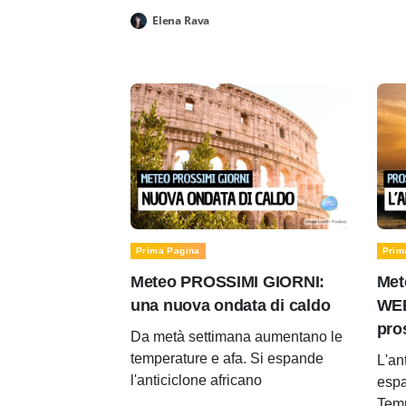
Elena Rava
Prima Pagina
Prim
Meteo PROSSIMI GIORNI:
Met
una nuova ondata di caldo
WEE
pro
Da metà settimana aumentano le
temperature e afa. Si espande
L'an
l'anticiclone africano
espa
Temp