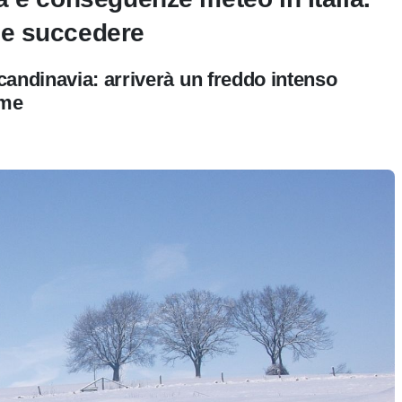
be succedere
candinavia: arriverà un freddo intenso
eme