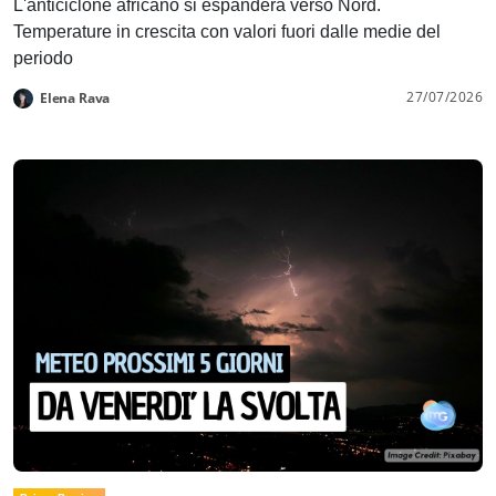
L'anticiclone africano si espanderà verso Nord.
Temperature in crescita con valori fuori dalle medie del
periodo
27/07/2026
Elena Rava