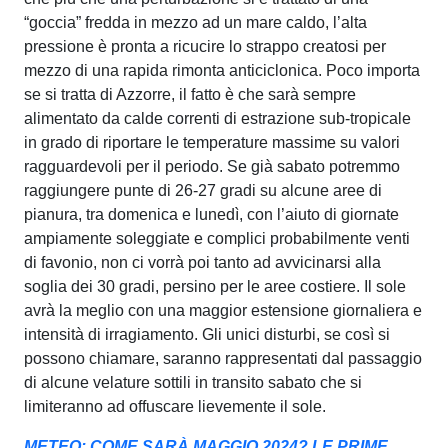
“goccia” fredda in mezzo ad un mare caldo, l’alta
pressione è pronta a ricucire lo strappo creatosi per
mezzo di una rapida rimonta anticiclonica. Poco importa
se si tratta di Azzorre, il fatto è che sarà sempre
alimentato da calde correnti di estrazione sub-tropicale
in grado di riportare le temperature massime su valori
ragguardevoli per il periodo. Se già sabato potremmo
raggiungere punte di 26-27 gradi su alcune aree di
pianura, tra domenica e lunedì, con l’aiuto di giornate
ampiamente soleggiate e complici probabilmente venti
di favonio, non ci vorrà poi tanto ad avvicinarsi alla
soglia dei 30 gradi, persino per le aree costiere. Il sole
avrà la meglio con una maggior estensione giornaliera e
intensità di irragiamento. Gli unici disturbi, se così si
possono chiamare, saranno rappresentati dal passaggio
di alcune velature sottili in transito sabato che si
limiteranno ad offuscare lievemente il sole.
METEO: COME SARÀ MAGGIO 2024? LE PRIME