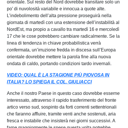
orientale. Sul resto del Nord dovrebbe transitare solo un
po’ di nuvolosità variabile e innocua a quote alte.
L’indebolimento dell’alta pressione proseguirà nella
giornata di martedì con una estensione dell’instabilità al
NordEst, ma propio a cavallo tra martedì 16 e mercoledì
17 che le cose potrebbero cambiare radicalmente. Se la
linea di tendenza in chiave probabilistica verrà
confermata, un’irruzione fredda in discesa sull’Europa
orientale dovrebbe mettere la parola fine alla nuova
ondata di caldo, portando condizioni tardo invernali.
VIDEO: QUAL È LA STAGIONE PIÙ PIOVOSA IN
ITALIA? LO SPIEGA IL COL. GIULIACCI
Anche il nostro Paese in questo caso dovrebbe esserne
interessato, attraverso il rapido trasferimento del fronte
artico verso sud, sospinto da forti correnti settentrionali
che faranno affluire, tramite venti anche sostenuti, aria
fresca e instabile che insisterà nei giorni successivi. A
farne maggiormente le spese questa volta potrebbe