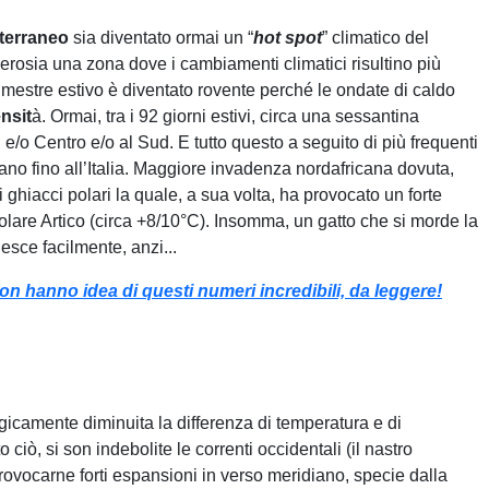
terraneo
sia diventato ormai un “
hot spot
” climatico del
verosia una zona dove i cambiamenti climatici risultino più
 trimestre estivo è diventato rovente perché le ondate di caldo
nsit
à. Ormai, tra i 92 giorni estivi, circa una sessantina
/o Centro e/o al Sud. E tutto questo a seguito di più frequenti
icano fino all’Italia. Maggiore invadenza nordafricana dovuta,
i ghiacci polari la quale, a sua volta, ha provocato un forte
olare Artico (circa +8/10°C). Insomma, un gatto che si morde la
esce facilmente, anzi...
on hanno idea di questi numeri incredibili, da leggere!
gicamente diminuita la differenza di temperatura e di
ciò, si son indebolite le correnti occidentali (il nastro
 provocarne forti espansioni in verso meridiano, specie dalla