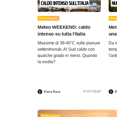
Prima Pagina
Prim
Meteo WEEKEND: caldo
Met
intenso su tutta l'Italia
una
Massime di 39-40°C sulle pianure
Da m
settentrionali. Al Sud caldo con
temp
qualche grado in meno. Quando
l'an
la svolta?
31/07/2026
Elena Rava
E
Prima Pagina