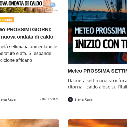
a Pagina
eo PROSSIMI GIORNI:
 nuova ondata di caldo
età settimana aumentano le
erature e afa. Si espande
ticiclone africano
Meteo PROSSIMA SETTIMA
Da metà settimana si rinforz
ritorna il caldo afoso sull'Ital
28/07/2026
lena Rava
Elena Rava