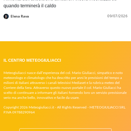
quando terminerà il caldo
09/07/2026
Elena Rava
IL CENTRO METEOGIULIACCI
Meteogiuliacci nasce dall’esperienza del col. Mario Giuliacci, simpatico e noto
meteorologo e climatologo che ha descritto per anni le previsioni del tempo a
milioni di italiani attraverso i canali televisivi Mediaset e la rubrica meteo del
Corriere della Sera. Attraverso questo nuovo portale il col. Mario Giuliacci ha
scelto di continuare a informare gli italiani fornendo loro un servizio previsionale
serio ma anche bello, innovativo e facile da usare.
Copyright 2026 Meteogiuliacci.it - All Rights Reserved - METEOGIULIACCI SRL
P.IVA 09788290964