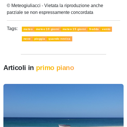
© Meteogiuliacci - Vietata la riproduzione anche
parziale se non espressamente concordata
Tags:
meteo
meteo 10 giorni
meteo 15 giorni
freddo
vento
neve
pioggia
quando nevica
Articoli in
primo piano