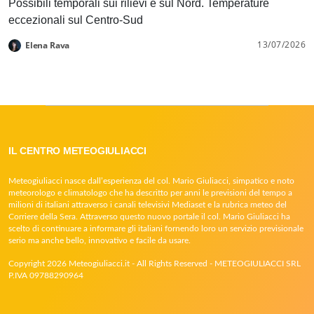
Possibili temporali sui rilievi e sul Nord. Temperature
eccezionali sul Centro-Sud
13/07/2026
Elena Rava
IL CENTRO METEOGIULIACCI
Meteogiuliacci nasce dall’esperienza del col. Mario Giuliacci, simpatico e noto
meteorologo e climatologo che ha descritto per anni le previsioni del tempo a
milioni di italiani attraverso i canali televisivi Mediaset e la rubrica meteo del
Corriere della Sera. Attraverso questo nuovo portale il col. Mario Giuliacci ha
scelto di continuare a informare gli italiani fornendo loro un servizio previsionale
serio ma anche bello, innovativo e facile da usare.
Copyright 2026 Meteogiuliacci.it - All Rights Reserved - METEOGIULIACCI SRL
P.IVA 09788290964