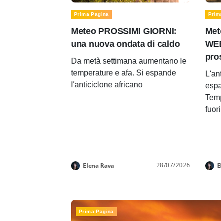
Prima Pagina
Prim
Meteo PROSSIMI GIORNI:
Met
una nuova ondata di caldo
WEE
pro
Da metà settimana aumentano le
temperature e afa. Si espande
L'an
l'anticiclone africano
espa
Temp
fuor
28/07/2026
Elena Rava
E
Prima Pagina