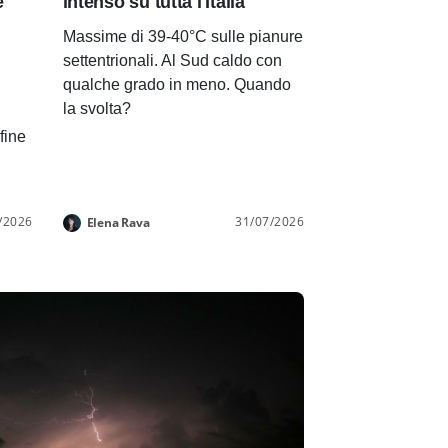
e
intenso su tutta l'Italia
Massime di 39-40°C sulle pianure
settentrionali. Al Sud caldo con
qualche grado in meno. Quando
la svolta?
 fine
/2026
31/07/2026
Elena Rava