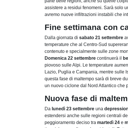
parte delle regioni, anche su quelle colp
assistere a residui fenomeni. Sarà solo 
avremo nuove infiltrazioni instabili che i
Fine settimana con ca
Dalla giornata di
sabato 21 settembre
a
temperature che al Centro-Sud supereran
contenuto e specialmente sulle zone mon
Domenica 22 settembre
continuerà il
be
piovoso sulle Alpi. Le temperature aume
Lazio, Puglia e Campania, mentre sulle Is
questa fase di maltempo sarà di breve dur
un nuovo ciclone dal Nord Atlantico che 
Nuova fase di maltem
Da
lunedì 23 settembre
una
depression
estendersi anche sulle regioni centrali d
peggioramento deciso tra
martedì 24
e
m