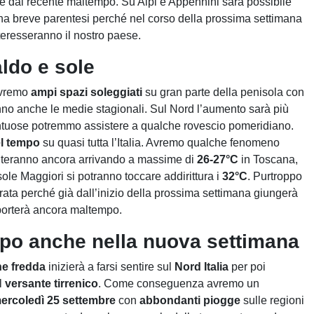
ite dal recente maltempo. Su Alpi e Appennini sarà possibile
una breve parentesi perché nel corso della prossima settimana
nteresseranno il nostro paese.
ldo e sole
vremo
ampi spazi soleggiati
su gran parte della penisola con
no anche le medie stagionali. Sul Nord l’aumento sarà più
tuose potremmo assistere a qualche rovescio pomeridiano.
l tempo
su quasi tutta l’Italia. Avremo qualche fenomeno
nteranno ancora arrivando a massime di
26-27°C
in Toscana,
ole Maggiori si potranno toccare addirittura i
32°C
. Purtroppo
ata perché già dall’inizio della prossima settimana giungerà
porterà ancora maltempo.
po anche nella nuova settimana
e fredda
inizierà a farsi sentire sul
Nord Italia
per poi
el
versante tirrenico
. Come conseguenza avremo un
ercoledì 25 settembre
con
abbondanti piogge
sulle regioni