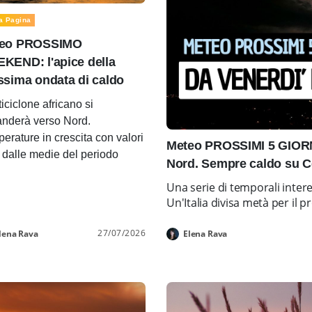
a Pagina
eo PROSSIMO
KEND: l'apice della
ssima ondata di caldo
ticiclone africano si
nderà verso Nord.
erature in crescita con valori
Meteo PROSSIMI 5 GIORNI
i dalle medie del periodo
Nord. Sempre caldo su C
Una serie di temporali inter
Un'Italia divisa metà per i
27/07/2026
lena Rava
Elena Rava