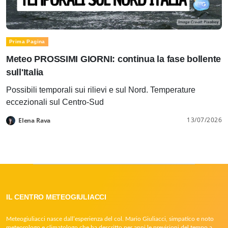
Prima Pagina
Meteo PROSSIMI GIORNI: continua la fase bollente
sull'Italia
Possibili temporali sui rilievi e sul Nord. Temperature
eccezionali sul Centro-Sud
13/07/2026
Elena Rava
IL CENTRO METEOGIULIACCI
Meteogiuliacci nasce dall’esperienza del col. Mario Giuliacci, simpatico e noto
meteorologo e climatologo che ha descritto per anni le previsioni del tempo a