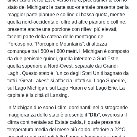
stato del Michigan: la parte sud-orientale presenta per la
maggior parte pianure e colline di bassa quota, mentre
quella nord-occidentale, oltre ad altre pianure e colline,
presenta anche una porzione con rilievi più elevati,
facenti parte della catena delle montagne del
Porcospino, “Porcupine Mountains”, di altezza
comunque tra i 500 e i 600 metri. Il Michigan è composto
da due penisole quindi, quella inferiore a Sud-Est e
quella superiore a Nord-Ovest, separate dai Grandi
Laghi. Questo stato è l’unico degli Stati Uniti bagnato da
tutti i “Great Lakes”: si affaccia infatti sul Lago Superire,
sul Lago Michigan, sul Lago Huron e sul Lago Erie. La
capitale è la città di Lansing.
In Michigan due sono i climi dominanti: nella stragrande
maggioranza dello stato è presente il “
Dfb
”, ovverosia il
clima continentale ad Estate calda, il quale presenta
temperatura media del mese più caldo inferiore a 22°C,
precipitazioni costanti tutto l’anno e temperatura media