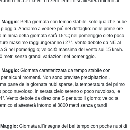
ranno circa 21 km/h. Lo zero termico si attesterà intorno ai
6 Maggio:
Bella giornata con tempo stabile, solo qualche nube
 pioggia. Andiamo a vedere piú nel dettaglio: nelle prime ore
la minima della giornata sarà 18°C; nel pomeriggio cielo poco
rature massime raggiungeranno i 27°. Vento debole da NE al
a S nel pomeriggio; velocità massima del vento sui 15 km/h.
00 metri senza grandi variazioni nel pomeriggio.
7 Maggio:
Giornata caratterizzata da tempo stabile con
 per alcuni momenti. Non sono previste precipitazioni.
ima parte della giornata nubi sparse, la temperatura del primo
o poco nuvoloso, in serata cielo sereno o poco nuvoloso, le
 Vento debole da direzione S per tutto il giorno; velocità
rmico si attesterà intorno ai 3800 metri senza grandi
 Maggio:
Giornata all'insegna del bel tempo con poche nubi di