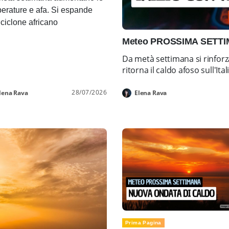
erature e afa. Si espande
ticiclone africano
Meteo PROSSIMA SETTIMA
Da metà settimana si rinforz
ritorna il caldo afoso sull'Ital
28/07/2026
lena Rava
Elena Rava
Prima Pagina