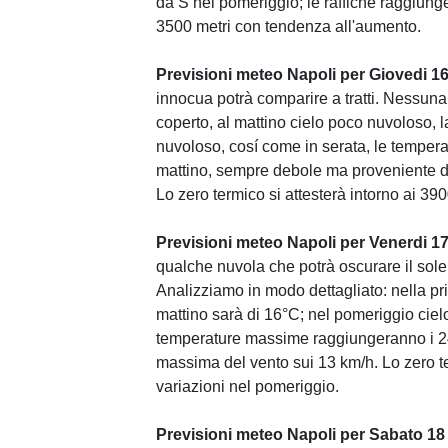
da S nel pomeriggio; le raffiche raggiunge
3500 metri con tendenza all'aumento.
Previsioni meteo Napoli per Giovedi 1
innocua potrà comparire a tratti. Nessuna
coperto, al mattino cielo poco nuvoloso, 
nuvoloso, cosí come in serata, le tempe
mattino, sempre debole ma proveniente d
Lo zero termico si attesterà intorno ai 39
Previsioni meteo Napoli per Venerdi 1
qualche nuvola che potrà oscurare il sole
Analizziamo in modo dettagliato: nella pr
mattino sarà di 16°C; nel pomeriggio ciel
temperature massime raggiungeranno i 24°.
massima del vento sui 13 km/h. Lo zero te
variazioni nel pomeriggio.
Previsioni meteo Napoli per Sabato 18