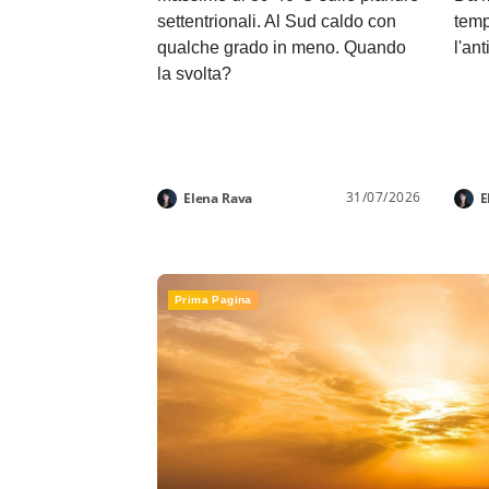
settentrionali. Al Sud caldo con
temp
qualche grado in meno. Quando
l'an
la svolta?
31/07/2026
Elena Rava
E
Prima Pagina