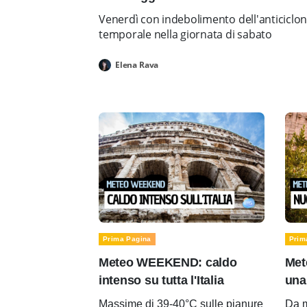
Venerdì con indebolimento dell'anticiclo
temporale nella giornata di sabato
Elena Rava
Prima Pagina
Prim
Meteo WEEKEND: caldo
Met
intenso su tutta l'Italia
una
Massime di 39-40°C sulle pianure
Da m