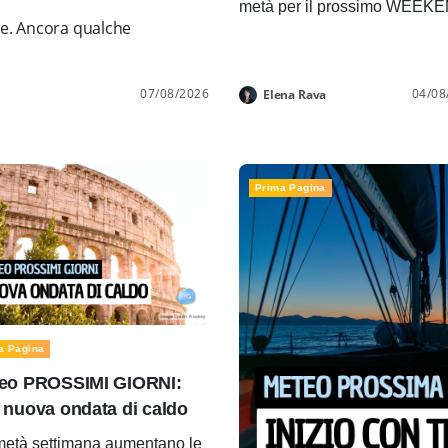
metà per il prossimo WEEK
ne. Ancora qualche
07/08/2026
04/08
Elena Rava
Prima Pagina
a Pagina
eo PROSSIMI GIORNI:
 nuova ondata di caldo
età settimana aumentano le