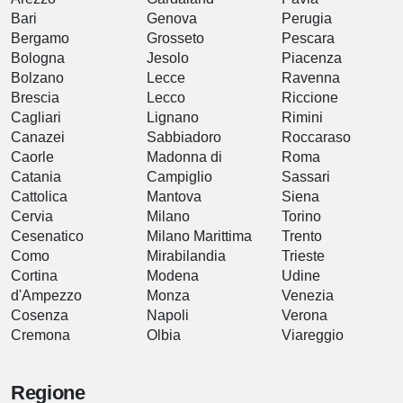
Bari
Genova
Perugia
Bergamo
Grosseto
Pescara
Bologna
Jesolo
Piacenza
Bolzano
Lecce
Ravenna
Brescia
Lecco
Riccione
Cagliari
Lignano
Rimini
Canazei
Sabbiadoro
Roccaraso
Caorle
Madonna di
Roma
Catania
Campiglio
Sassari
Cattolica
Mantova
Siena
Cervia
Milano
Torino
Cesenatico
Milano Marittima
Trento
Como
Mirabilandia
Trieste
Cortina
Modena
Udine
d'Ampezzo
Monza
Venezia
Cosenza
Napoli
Verona
Cremona
Olbia
Viareggio
Regione