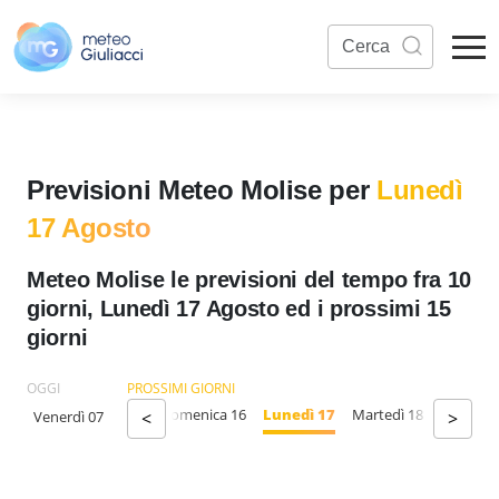
Previsioni Meteo Molise per
Lunedì
17 Agosto
Meteo Molise le previsioni del tempo fra 10
giorni, Lunedì 17 Agosto ed i prossimi 15
giorni
OGGI
PROSSIMI GIORNI
enerdì 14
Sabato 15
Domenica 16
Lunedì 17
Martedì 18
Mercoled
Venerdì 07
<
>