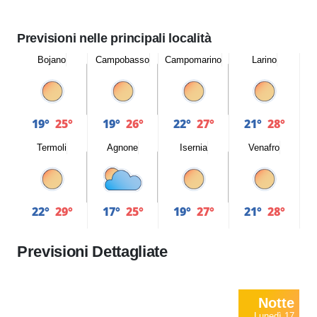
Previsioni nelle principali località
Bojano
Campobasso
Campomarino
Larino
19°
25°
19°
26°
22°
27°
21°
28°
Termoli
Agnone
Isernia
Venafro
22°
29°
17°
25°
19°
27°
21°
28°
Previsioni Dettagliate
Notte
Lunedì 17