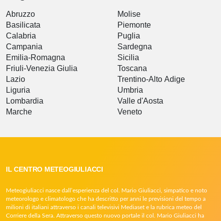
Abruzzo
Molise
Basilicata
Piemonte
Calabria
Puglia
Campania
Sardegna
Emilia-Romagna
Sicilia
Friuli-Venezia Giulia
Toscana
Lazio
Trentino-Alto Adige
Liguria
Umbria
Lombardia
Valle d'Aosta
Marche
Veneto
IL CENTRO METEOGIULIACCI
Meteogiuliacci nasce dall’esperienza del col. Mario Giuliacci, simpatico e noto
meteorologo e climatologo che ha descritto per anni le previsioni del tempo a
milioni di italiani attraverso i canali televisivi Mediaset e la rubrica meteo del
Corriere della Sera. Attraverso questo nuovo portale il col. Mario Giuliacci ha