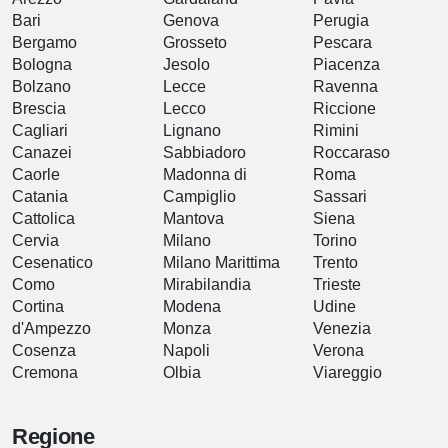
Bari
Genova
Perugia
Bergamo
Grosseto
Pescara
Bologna
Jesolo
Piacenza
Bolzano
Lecce
Ravenna
Brescia
Lecco
Riccione
Cagliari
Lignano
Rimini
Canazei
Sabbiadoro
Roccaraso
Caorle
Madonna di
Roma
Catania
Campiglio
Sassari
Cattolica
Mantova
Siena
Cervia
Milano
Torino
Cesenatico
Milano Marittima
Trento
Como
Mirabilandia
Trieste
Cortina
Modena
Udine
d'Ampezzo
Monza
Venezia
Cosenza
Napoli
Verona
Cremona
Olbia
Viareggio
Regione