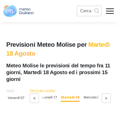
Previsioni Meteo Molise per
Martedì
18 Agosto
Meteo Molise le previsioni del tempo fra 11
giorni, Martedì 18 Agosto ed i prossimi 15
giorni
OGGI
PROSSIMI GIORNI
Sabato 15
Domenica 16
Lunedì 17
Martedì 18
Mercoledì 19
Giove
Venerdì 07
<
>