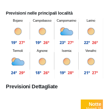
Previsioni nelle principali località
Bojano
Campobasso
Campomarino
Larino
19°
27°
19°
26°
23°
27°
22°
26°
Termoli
Agnone
Isernia
Venafro
24°
29°
18°
26°
19°
28°
21°
27°
Previsioni Dettagliate
Notte
Martedì 18