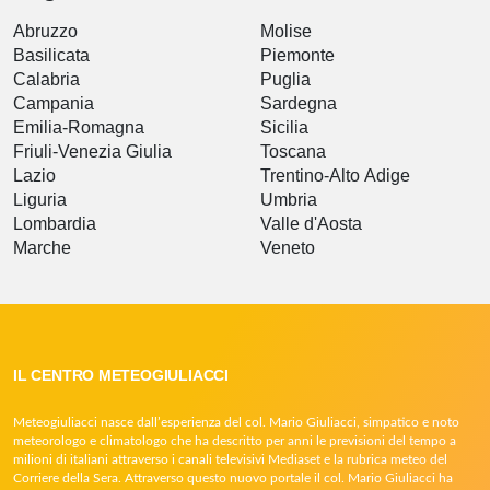
Abruzzo
Molise
Basilicata
Piemonte
Calabria
Puglia
Campania
Sardegna
Emilia-Romagna
Sicilia
Friuli-Venezia Giulia
Toscana
Lazio
Trentino-Alto Adige
Liguria
Umbria
Lombardia
Valle d'Aosta
Marche
Veneto
IL CENTRO METEOGIULIACCI
Meteogiuliacci nasce dall’esperienza del col. Mario Giuliacci, simpatico e noto
meteorologo e climatologo che ha descritto per anni le previsioni del tempo a
milioni di italiani attraverso i canali televisivi Mediaset e la rubrica meteo del
Corriere della Sera. Attraverso questo nuovo portale il col. Mario Giuliacci ha