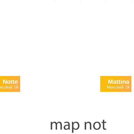
Notte
Mattina
rcoledì 19
Mercoledì 19