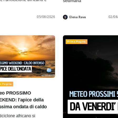
settimana
05/08/2026
02/08
Elena Rava
Prima Pagina
a Pagina
eo PROSSIMO
KEND: l'apice della
ssima ondata di caldo
ticiclone africano si