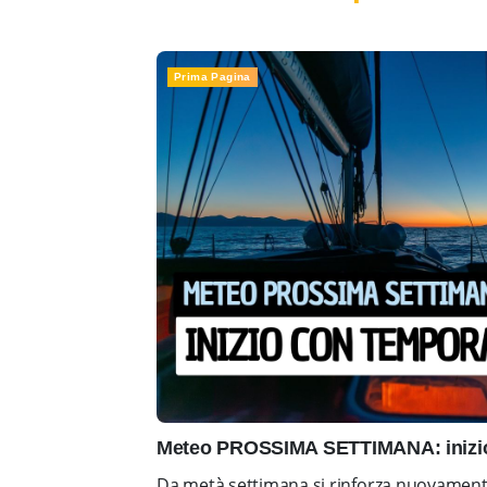
Prima Pagina
Meteo PROSSIMA SETTIMANA: inizio 
Da metà settimana si rinforza nuovamente 