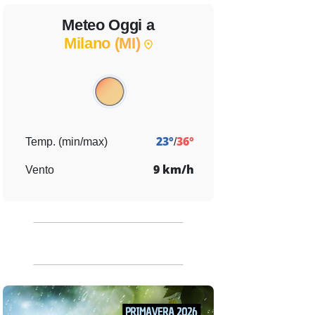
Meteo Oggi a
Milano (MI)
23°
36°
Temp. (min/max)
/
9 km/h
Vento