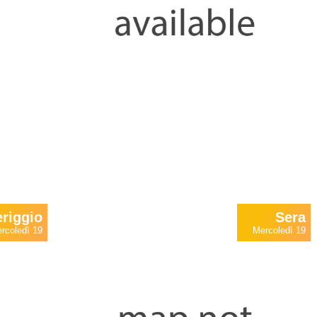
riggio
Sera
rcoledì 19
Mercoledì 19