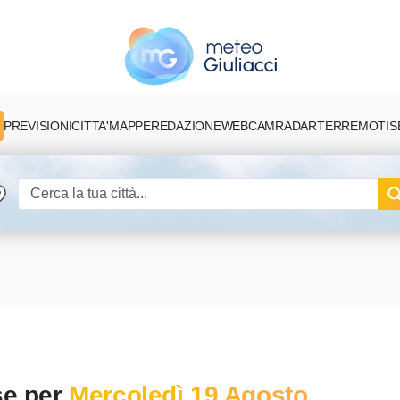
PREVISIONI
CITTA'
MAPPE
REDAZIONE
TERREMOTI
S
WEBCAM
RADAR
se per
Mercoledì 19 Agosto