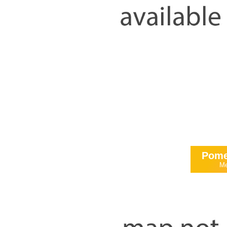
Pome
Me