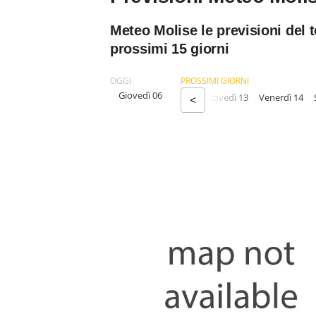
Meteo Molise le previsioni del 
prossimi 15 giorni
OGGI
PROSSIMI GIORNI
Giovedì 06
ca 09
Lunedì 10
Martedì 11
Mercoledì 12
Giovedì 13
Venerdì 14
<