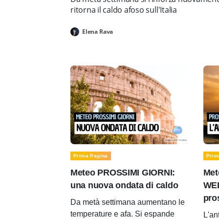
ritorna il caldo afoso sull'Italia
Elena Rava
Prima Pagina
Prim
Meteo PROSSIMI GIORNI:
Met
una nuova ondata di caldo
WEE
pro
Da metà settimana aumentano le
temperature e afa. Si espande
L'an