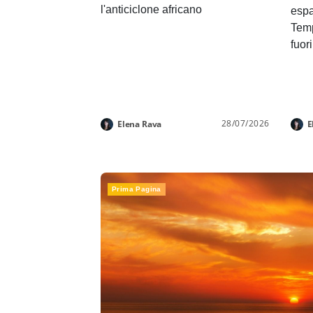
l'anticiclone africano
espa
Temp
fuor
28/07/2026
Elena Rava
E
Prima Pagina