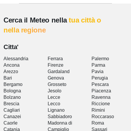
Cerca il Meteo nella
tua città o
nella regione
Citta'
Alessandria
Ferrara
Palermo
Ancona
Firenze
Parma
Arezzo
Gardaland
Pavia
Bari
Genova
Perugia
Bergamo
Grosseto
Pescara
Bologna
Jesolo
Piacenza
Bolzano
Lecce
Ravenna
Brescia
Lecco
Riccione
Cagliari
Lignano
Rimini
Canazei
Sabbiadoro
Roccaraso
Caorle
Madonna di
Roma
Catania
Campiglio
Sassari