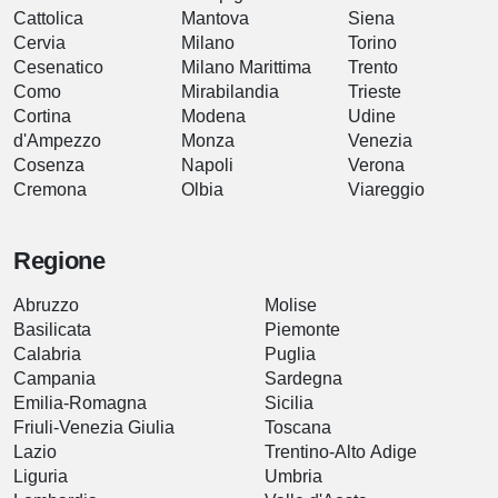
Cattolica
Mantova
Siena
Cervia
Milano
Torino
Cesenatico
Milano Marittima
Trento
Como
Mirabilandia
Trieste
Cortina
Modena
Udine
d'Ampezzo
Monza
Venezia
Cosenza
Napoli
Verona
Cremona
Olbia
Viareggio
Regione
Abruzzo
Molise
Basilicata
Piemonte
Calabria
Puglia
Campania
Sardegna
Emilia-Romagna
Sicilia
Friuli-Venezia Giulia
Toscana
Lazio
Trentino-Alto Adige
Liguria
Umbria