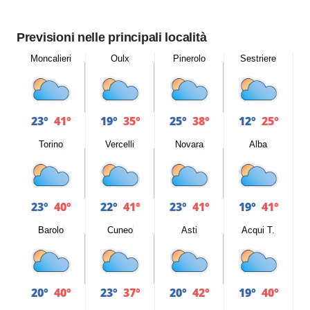
Previsioni nelle principali località
Moncalieri
Oulx
Pinerolo
Sestriere
23°
41°
19°
35°
25°
38°
12°
25°
Torino
Vercelli
Novara
Alba
23°
40°
22°
41°
23°
41°
19°
41°
Barolo
Cuneo
Asti
Acqui T.
20°
40°
23°
37°
20°
42°
19°
40°