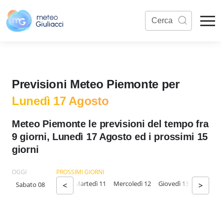
Previsioni Meteo Piemonte per
Lunedì 17 Agosto
Meteo Piemonte le previsioni del tempo fra
9 giorni, Lunedì 17 Agosto ed i prossimi 15
giorni
OGGI
PROSSIMI GIORNI
menica 09
Lunedì 10
Martedì 11
Mercoledì 12
Giovedì 13
Venerdì
Sabato 08
<
>