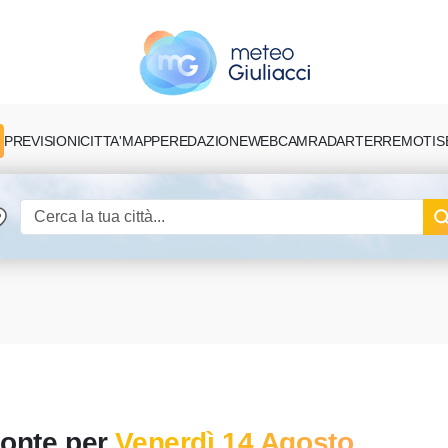
PREVISIONI
CITTA'
MAPPE
REDAZIONE
TERREMOTI
S
WEBCAM
RADAR
monte per
Venerdì 14 Agosto