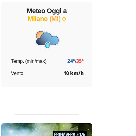
Meteo Oggi a
Milano (MI)
dì 18
Mercoledì 19
Giovedì 20
24°
35°
Temp. (min/max)
/
10 km/h
Vento