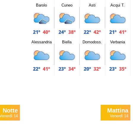
Barolo
Cuneo
Asti
Acqui T.
21°
40°
24°
38°
22°
42°
21°
41°
Alessandria
Biella
Domodoss.
Verbania
22°
41°
23°
34°
20°
32°
23°
35°
Notte
Mattina
Venerdì 14
Venerdì 14