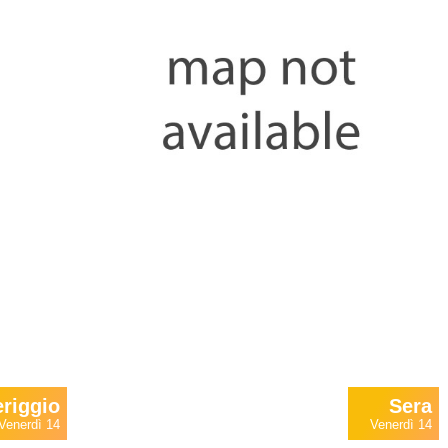
riggio
Sera
Venerdì 14
Venerdì 14