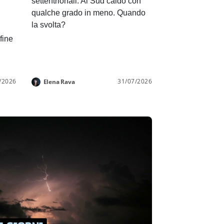
settentrionali. Al Sud caldo con
qualche grado in meno. Quando
la svolta?
 fine
/2026
31/07/2026
Elena Rava