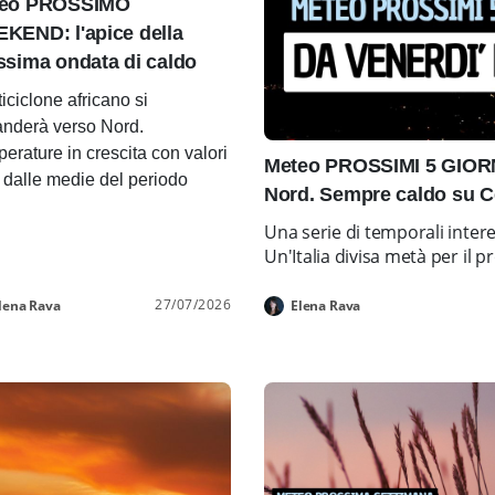
eo PROSSIMO
KEND: l'apice della
ssima ondata di caldo
ticiclone africano si
nderà verso Nord.
erature in crescita con valori
Meteo PROSSIMI 5 GIORNI
i dalle medie del periodo
Nord. Sempre caldo su C
Una serie di temporali inter
Un'Italia divisa metà per i
27/07/2026
lena Rava
Elena Rava