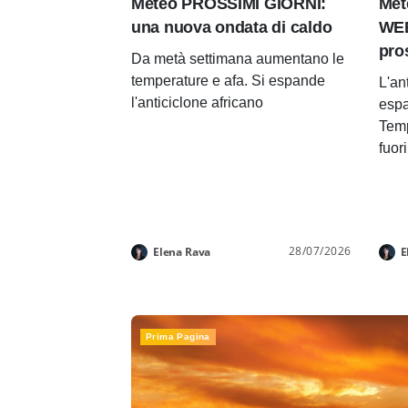
Meteo PROSSIMI GIORNI:
Met
una nuova ondata di caldo
WEE
pro
Da metà settimana aumentano le
temperature e afa. Si espande
L'an
l'anticiclone africano
espa
Temp
fuor
28/07/2026
Elena Rava
E
Prima Pagina