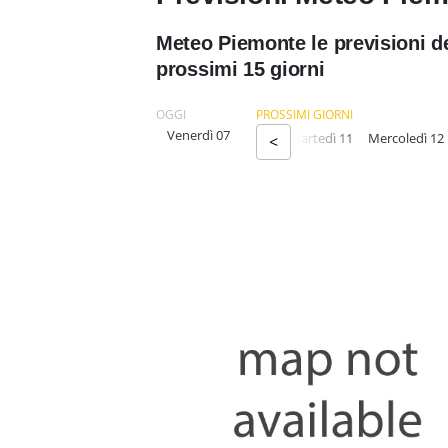
Meteo Piemonte le previsioni de
prossimi 15 giorni
OGGI
PROSSIMI GIORNI
Venerdì 07
Sabato 08
Domenica 09
Lunedì 10
Martedì 11
Mercoledì 12
<