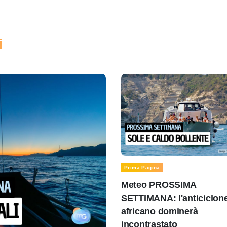
i
Prima Pagina
Meteo PROSSIMA
SETTIMANA: l'anticiclon
africano dominerà
incontrastato