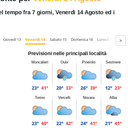
l tempo fra 7 giorni, Venerdì 14 Agosto ed i
Giovedì 13
Venerdì 14
Sabato 15
Domenica 16
Lunedì 17
Marte
>
Previsioni nelle principali località
Moncalieri
Oulx
Pinerolo
Sestriere
23°
41°
20°
33°
26°
39°
12°
23°
Torino
Vercelli
Novara
Alba
23°
40°
22°
42°
24°
41°
21°
41°