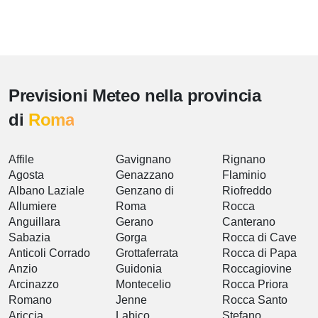
Previsioni Meteo nella provincia
di
Roma
Affile
Gavignano
Rignano
Agosta
Genazzano
Flaminio
Albano Laziale
Genzano di
Riofreddo
Allumiere
Roma
Rocca
Anguillara
Gerano
Canterano
Sabazia
Gorga
Rocca di Cave
Anticoli Corrado
Grottaferrata
Rocca di Papa
Anzio
Guidonia
Roccagiovine
Arcinazzo
Montecelio
Rocca Priora
Romano
Jenne
Rocca Santo
Ariccia
Labico
Stefano