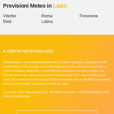
Previsioni Meteo in
Lazio
Viterbo
Roma
Frosinone
Rieti
Latina
IL CENTRO METEOGIULIACCI
Meteogiuliacci nasce dall’esperienza del col. Mario Giuliacci, simpatico e noto
meteorologo e climatologo che ha descritto per anni le previsioni del tempo a
milioni di italiani attraverso i canali televisivi Mediaset e la rubrica meteo del
Corriere della Sera. Attraverso questo nuovo portale il col. Mario Giuliacci ha
scelto di continuare a informare gli italiani fornendo loro un servizio previsionale
serio ma anche bello, innovativo e facile da usare.
Copyright 2026 Meteogiuliacci.it - All Rights Reserved - METEOGIULIACCI SRL
P.IVA 09788290964