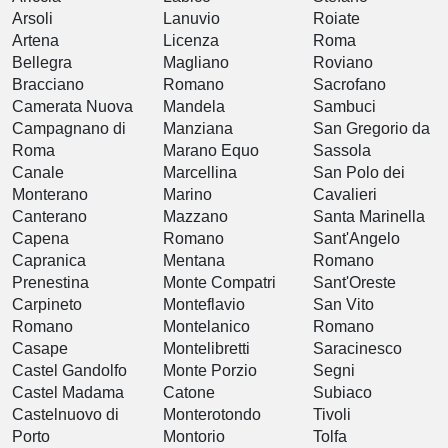
Arsoli
Lanuvio
Roiate
Artena
Licenza
Roma
Bellegra
Magliano
Roviano
Bracciano
Romano
Sacrofano
Camerata Nuova
Mandela
Sambuci
Campagnano di
Manziana
San Gregorio da
Roma
Marano Equo
Sassola
Canale
Marcellina
San Polo dei
Monterano
Marino
Cavalieri
Canterano
Mazzano
Santa Marinella
Capena
Romano
Sant'Angelo
Capranica
Mentana
Romano
Prenestina
Monte Compatri
Sant'Oreste
Carpineto
Monteflavio
San Vito
Romano
Montelanico
Romano
Casape
Montelibretti
Saracinesco
Castel Gandolfo
Monte Porzio
Segni
Castel Madama
Catone
Subiaco
Castelnuovo di
Monterotondo
Tivoli
Porto
Montorio
Tolfa