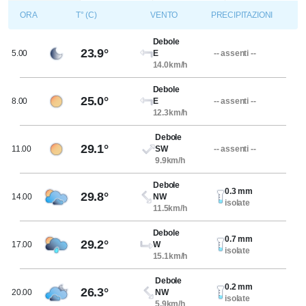
ORA
T° (C)
VENTO
PRECIPITAZIONI
Debole
23.9°
5.00
E
-- assenti --
14.0km/h
Debole
25.0°
8.00
E
-- assenti --
12.3km/h
Debole
29.1°
11.00
SW
-- assenti --
9.9km/h
Debole
0.3 mm
29.8°
14.00
NW
isolate
11.5km/h
Debole
0.7 mm
29.2°
17.00
W
isolate
15.1km/h
Debole
0.2 mm
26.3°
20.00
NW
isolate
5.9km/h