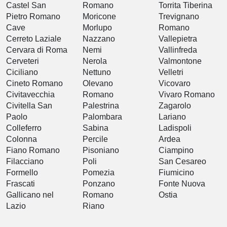
Castel San
Romano
Torrita Tiberina
Pietro Romano
Moricone
Trevignano
Cave
Morlupo
Romano
Cerreto Laziale
Nazzano
Vallepietra
Cervara di Roma
Nemi
Vallinfreda
Cerveteri
Nerola
Valmontone
Ciciliano
Nettuno
Velletri
Cineto Romano
Olevano
Vicovaro
Civitavecchia
Romano
Vivaro Romano
Civitella San
Palestrina
Zagarolo
Paolo
Palombara
Lariano
Colleferro
Sabina
Ladispoli
Colonna
Percile
Ardea
Fiano Romano
Pisoniano
Ciampino
Filacciano
Poli
San Cesareo
Formello
Pomezia
Fiumicino
Frascati
Ponzano
Fonte Nuova
Gallicano nel
Romano
Ostia
Lazio
Riano