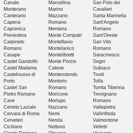
Canale
Marcellina
San Polo dei
Monterano
Marino
Cavalieri
Canterano
Mazzano
Santa Marinella
Capena
Romano
Sant'Angelo
Capranica
Mentana
Romano
Prenestina
Monte Compatri
Sant'Oreste
Carpineto
Monteflavio
San Vito
Romano
Montelanico
Romano
Casape
Montelibretti
Saracinesco
Castel Gandolfo
Monte Porzio
Segni
Castel Madama
Catone
Subiaco
Castelnuovo di
Monterotondo
Tivoli
Porto
Montorio
Tolfa
Castel San
Romano
Torrita Tiberina
Pietro Romano
Moricone
Trevignano
Cave
Morlupo
Romano
Cerreto Laziale
Nazzano
Vallepietra
Cervara di Roma
Nemi
Vallinfreda
Cerveteri
Nerola
Valmontone
Ciciliano
Nettuno
Velletri