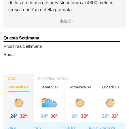
dello zero termico è previsto intorno ai 4300 metri in
crescita nell'arco della giornata
riduci
Questa Settimana
Prossima Settimana
Radar
OGGI
PROSSIMI GIORNI
Venerdì 07
Sabato 08
Domenica 09
Lunedì 10
24°
32°
24°
30°
26°
33°
26°
33°
ORA
T° (C)
VENTO
PRECIPITAZIONI