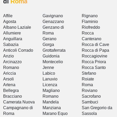
di
Roma
Affile
Gavignano
Rignano
Agosta
Genazzano
Flaminio
Albano Laziale
Genzano di
Riofreddo
Allumiere
Roma
Rocca
Anguillara
Gerano
Canterano
Sabazia
Gorga
Rocca di Cave
Anticoli Corrado
Grottaferrata
Rocca di Papa
Anzio
Guidonia
Roccagiovine
Arcinazzo
Montecelio
Rocca Priora
Romano
Jenne
Rocca Santo
Ariccia
Labico
Stefano
Arsoli
Lanuvio
Roiate
Artena
Licenza
Roma
Bellegra
Magliano
Roviano
Bracciano
Romano
Sacrofano
Camerata Nuova
Mandela
Sambuci
Campagnano di
Manziana
San Gregorio da
Roma
Marano Equo
Sassola