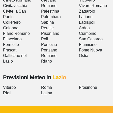
Cineto Romano
Olevano
Vicovaro
Civitavecchia
Romano
Vivaro Romano
Civitella San
Palestrina
Zagarolo
Paolo
Palombara
Lariano
Colleferro
Sabina
Ladispoli
Colonna
Percile
Ardea
Fiano Romano
Pisoniano
Ciampino
Filacciano
Poli
San Cesareo
Formello
Pomezia
Fiumicino
Frascati
Ponzano
Fonte Nuova
Gallicano nel
Romano
Ostia
Lazio
Riano
Previsioni Meteo in
Lazio
Viterbo
Roma
Frosinone
Rieti
Latina