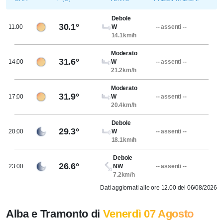
Debole
30.1°
11.00
W
-- assenti --
14.1km/h
Moderato
31.6°
14.00
W
-- assenti --
21.2km/h
Moderato
31.9°
17.00
W
-- assenti --
20.4km/h
Debole
29.3°
20.00
W
-- assenti --
18.1km/h
Debole
26.6°
23.00
NW
-- assenti --
7.2km/h
Dati aggiornati alle ore 12.00 del 06/08/2026
Alba e Tramonto di
Venerdì 07 Agosto