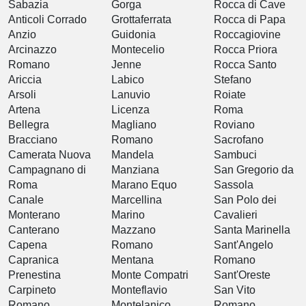
Sabazia
Gorga
Rocca di Cave
Anticoli Corrado
Grottaferrata
Rocca di Papa
Anzio
Guidonia
Roccagiovine
Arcinazzo
Montecelio
Rocca Priora
Romano
Jenne
Rocca Santo
Ariccia
Labico
Stefano
Arsoli
Lanuvio
Roiate
Artena
Licenza
Roma
Bellegra
Magliano
Roviano
Bracciano
Romano
Sacrofano
Camerata Nuova
Mandela
Sambuci
Campagnano di
Manziana
San Gregorio da
Roma
Marano Equo
Sassola
Canale
Marcellina
San Polo dei
Monterano
Marino
Cavalieri
Canterano
Mazzano
Santa Marinella
Capena
Romano
Sant'Angelo
Capranica
Mentana
Romano
Prenestina
Monte Compatri
Sant'Oreste
Carpineto
Monteflavio
San Vito
Romano
Montelanico
Romano