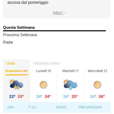
ascesa dal pomeriggio
riduci
Questa Settimana
Prossima Settimana
Radar
OGGI
PROSSIMI GIORNI
Domenica 09
Lunedì 10
Martedì 11
Mercoledì 12
23°
33°
24°
34°
24°
35°
24°
36°
ORA
T° (C)
VENTO
PRECIPITAZIONI