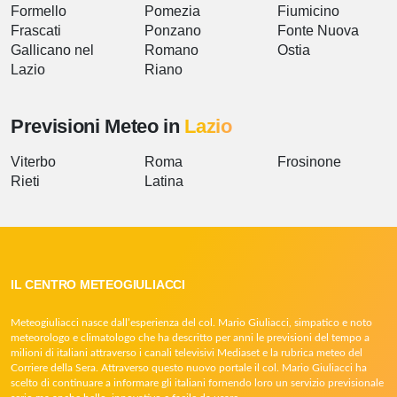
Formello
Pomezia
Fiumicino
Frascati
Ponzano
Fonte Nuova
Gallicano nel
Romano
Ostia
Lazio
Riano
Previsioni Meteo in
Lazio
Viterbo
Roma
Frosinone
Rieti
Latina
IL CENTRO METEOGIULIACCI
Meteogiuliacci nasce dall’esperienza del col. Mario Giuliacci, simpatico e noto
meteorologo e climatologo che ha descritto per anni le previsioni del tempo a
milioni di italiani attraverso i canali televisivi Mediaset e la rubrica meteo del
Corriere della Sera. Attraverso questo nuovo portale il col. Mario Giuliacci ha
scelto di continuare a informare gli italiani fornendo loro un servizio previsionale