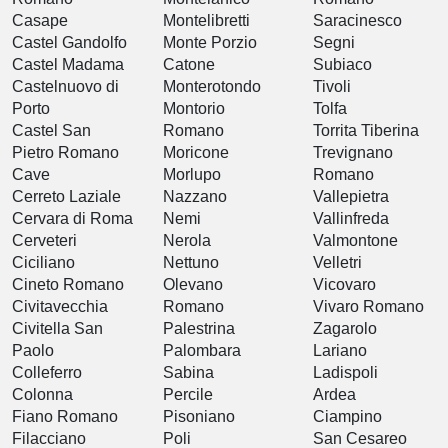
Casape
Montelibretti
Saracinesco
Castel Gandolfo
Monte Porzio
Segni
Castel Madama
Catone
Subiaco
Castelnuovo di
Monterotondo
Tivoli
Porto
Montorio
Tolfa
Castel San
Romano
Torrita Tiberina
Pietro Romano
Moricone
Trevignano
Cave
Morlupo
Romano
Cerreto Laziale
Nazzano
Vallepietra
Cervara di Roma
Nemi
Vallinfreda
Cerveteri
Nerola
Valmontone
Ciciliano
Nettuno
Velletri
Cineto Romano
Olevano
Vicovaro
Civitavecchia
Romano
Vivaro Romano
Civitella San
Palestrina
Zagarolo
Paolo
Palombara
Lariano
Colleferro
Sabina
Ladispoli
Colonna
Percile
Ardea
Fiano Romano
Pisoniano
Ciampino
Filacciano
Poli
San Cesareo