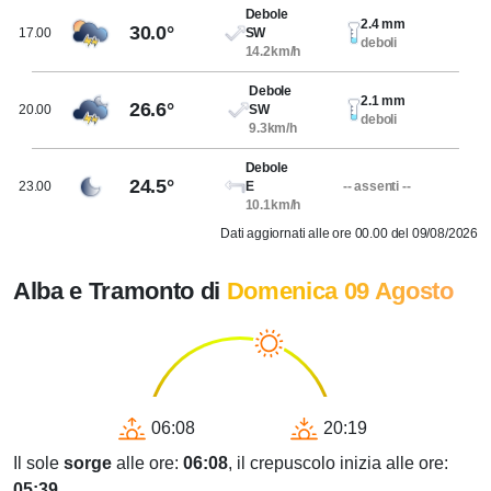
Debole
2.4 mm
30.0°
17.00
SW
deboli
14.2km/h
Debole
2.1 mm
26.6°
20.00
SW
deboli
9.3km/h
Debole
24.5°
23.00
E
-- assenti --
10.1km/h
Dati aggiornati alle ore 00.00 del 09/08/2026
Alba e Tramonto di
Domenica 09 Agosto
06:08
20:19
Il sole
sorge
alle ore:
06:08
, il crepuscolo inizia alle ore:
05:39
.