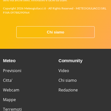
serio ma anche bello, innovativo e facile da usare.
Copyright 2026 Meteogiuliacci.it - All Rights Reserved - METEOGIULIACCI SRL
P.IVA 09788290964
Chi siamo
Meteo
Community
Previsioni
Video
Citta'
Chi siamo
Webcam
Redazione
Mappe
Terremoti