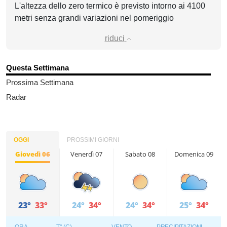
L'altezza dello zero termico è previsto intorno ai 4100
metri senza grandi variazioni nel pomeriggio
riduci
Questa Settimana
Prossima Settimana
Radar
OGGI
PROSSIMI GIORNI
Giovedì 06
Venerdì 07
Sabato 08
Domenica 09
23°
33°
24°
34°
24°
34°
25°
34°