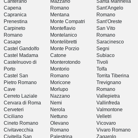
Canterano
Mazzano
Santa Marinella
Capena
Romano
Sant'Angelo
Capranica
Mentana
Romano
Prenestina
Monte Compatri
Sant'Oreste
Carpineto
Monteflavio
San Vito
Romano
Montelanico
Romano
Casape
Montelibretti
Saracinesco
Castel Gandolfo
Monte Porzio
Segni
Castel Madama
Catone
Subiaco
Castelnuovo di
Monterotondo
Tivoli
Porto
Montorio
Tolfa
Castel San
Romano
Torrita Tiberina
Pietro Romano
Moricone
Trevignano
Cave
Morlupo
Romano
Cerreto Laziale
Nazzano
Vallepietra
Cervara di Roma
Nemi
Vallinfreda
Cerveteri
Nerola
Valmontone
Ciciliano
Nettuno
Velletri
Cineto Romano
Olevano
Vicovaro
Civitavecchia
Romano
Vivaro Romano
Civitella San
Palestrina
Zagarolo