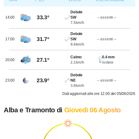
ORA
T° (C)
VENTO
PRECIPITAZIONI
Debole
33.3°
14.00
SW
-- assenti --
7.5km/h
Debole
31.7°
17.00
SW
-- assenti --
9.6km/h
Calmo
0.4 mm
27.1°
20.00
2.1km/h
isolate
Debole
23.9°
23.00
NE
-- assenti --
3.8km/h
Dati aggiornati alle ore 12.00 del 05/08/2026
Alba e Tramonto di
Giovedì 06 Agosto