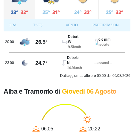
23°
32°
25°
31°
24°
32°
25°
32°
ORA
T° (C)
VENTO
PRECIPITAZIONI
Debole
0.6 mm
26.5°
20.00
W
isolate
9.5km/h
Debole
24.7°
23.00
N
-- assenti --
14.9km/h
Dati aggiornati alle ore 00.00 del 06/08/2026
Alba e Tramonto di
Giovedì 06 Agosto
06:05
20:22