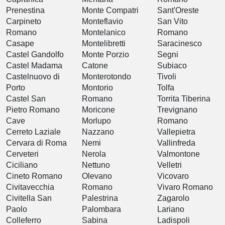
Prenestina
Monte Compatri
Sant'Oreste
Carpineto
Monteflavio
San Vito
Romano
Montelanico
Romano
Casape
Montelibretti
Saracinesco
Castel Gandolfo
Monte Porzio
Segni
Castel Madama
Catone
Subiaco
Castelnuovo di
Monterotondo
Tivoli
Porto
Montorio
Tolfa
Castel San
Romano
Torrita Tiberina
Pietro Romano
Moricone
Trevignano
Cave
Morlupo
Romano
Cerreto Laziale
Nazzano
Vallepietra
Cervara di Roma
Nemi
Vallinfreda
Cerveteri
Nerola
Valmontone
Ciciliano
Nettuno
Velletri
Cineto Romano
Olevano
Vicovaro
Civitavecchia
Romano
Vivaro Romano
Civitella San
Palestrina
Zagarolo
Paolo
Palombara
Lariano
Colleferro
Sabina
Ladispoli