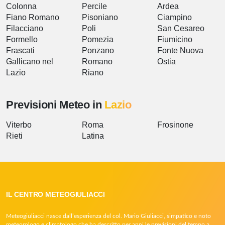
Colonna
Percile
Ardea
Fiano Romano
Pisoniano
Ciampino
Filacciano
Poli
San Cesareo
Formello
Pomezia
Fiumicino
Frascati
Ponzano
Fonte Nuova
Gallicano nel
Romano
Ostia
Lazio
Riano
Previsioni Meteo in
Lazio
Viterbo
Roma
Frosinone
Rieti
Latina
IL CENTRO METEOGIULIACCI
Meteogiuliacci nasce dall’esperienza del col. Mario Giuliacci, simpatico e noto
meteorologo e climatologo che ha descritto per anni le previsioni del tempo a