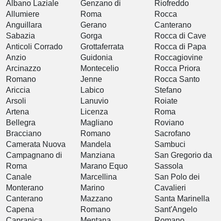
Albano Laziale
Genzano di
Riofreddo
Allumiere
Roma
Rocca
Anguillara
Gerano
Canterano
Sabazia
Gorga
Rocca di Cave
Anticoli Corrado
Grottaferrata
Rocca di Papa
Anzio
Guidonia
Roccagiovine
Arcinazzo
Montecelio
Rocca Priora
Romano
Jenne
Rocca Santo
Ariccia
Labico
Stefano
Arsoli
Lanuvio
Roiate
Artena
Licenza
Roma
Bellegra
Magliano
Roviano
Bracciano
Romano
Sacrofano
Camerata Nuova
Mandela
Sambuci
Campagnano di
Manziana
San Gregorio da
Roma
Marano Equo
Sassola
Canale
Marcellina
San Polo dei
Monterano
Marino
Cavalieri
Canterano
Mazzano
Santa Marinella
Capena
Romano
Sant'Angelo
Capranica
Mentana
Romano