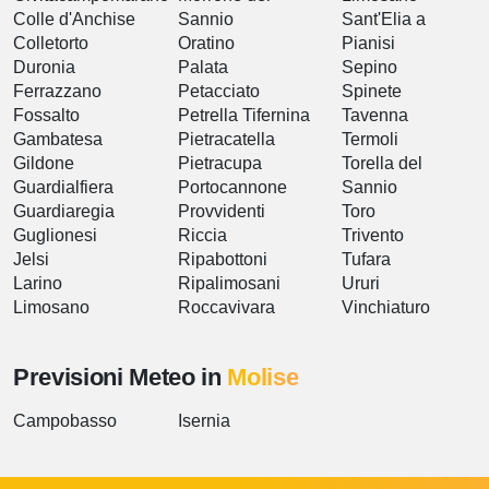
Colle d'Anchise
Sannio
Sant'Elia a
Colletorto
Oratino
Pianisi
Duronia
Palata
Sepino
Ferrazzano
Petacciato
Spinete
Fossalto
Petrella Tifernina
Tavenna
Gambatesa
Pietracatella
Termoli
Gildone
Pietracupa
Torella del
Guardialfiera
Portocannone
Sannio
Guardiaregia
Provvidenti
Toro
Guglionesi
Riccia
Trivento
Jelsi
Ripabottoni
Tufara
Larino
Ripalimosani
Ururi
Limosano
Roccavivara
Vinchiaturo
Previsioni Meteo in
Molise
Campobasso
Isernia