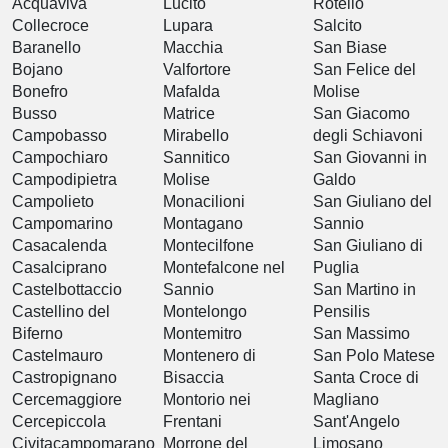
Acquaviva
Lucito
Rotello
Collecroce
Lupara
Salcito
Baranello
Macchia
San Biase
Bojano
Valfortore
San Felice del
Bonefro
Mafalda
Molise
Busso
Matrice
San Giacomo
Campobasso
Mirabello
degli Schiavoni
Campochiaro
Sannitico
San Giovanni in
Campodipietra
Molise
Galdo
Campolieto
Monacilioni
San Giuliano del
Campomarino
Montagano
Sannio
Casacalenda
Montecilfone
San Giuliano di
Casalciprano
Montefalcone nel
Puglia
Castelbottaccio
Sannio
San Martino in
Castellino del
Montelongo
Pensilis
Biferno
Montemitro
San Massimo
Castelmauro
Montenero di
San Polo Matese
Castropignano
Bisaccia
Santa Croce di
Cercemaggiore
Montorio nei
Magliano
Cercepiccola
Frentani
Sant'Angelo
Civitacampomarano
Morrone del
Limosano