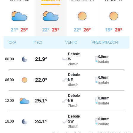
21°
25°
22°
25°
22°
26°
19°
26°
ORA
T° (C)
VENTO
PRECIPITAZIONI
Debole
0.0mm
21.9°
00.00
W
isolate
2km/h
Debole
0.0mm
22.0°
06.00
NE
isolate
4km/h
Debole
0.0mm
25.1°
12.00
NE
isolate
7km/h
Debole
0.0mm
24.1°
18.00
SW
isolate
3km/h