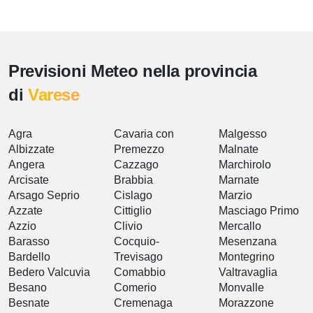
Previsioni Meteo nella provincia
di
Varese
Agra
Cavaria con
Malgesso
Albizzate
Premezzo
Malnate
Angera
Cazzago
Marchirolo
Arcisate
Brabbia
Marnate
Arsago Seprio
Cislago
Marzio
Azzate
Cittiglio
Masciago Primo
Azzio
Clivio
Mercallo
Barasso
Cocquio-
Mesenzana
Bardello
Trevisago
Montegrino
Bedero Valcuvia
Comabbio
Valtravaglia
Besano
Comerio
Monvalle
Besnate
Cremenaga
Morazzone