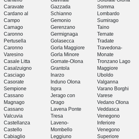
Caravate
Gazzada
Somma
Cardano al
Schianno
Lombardo
Campo
Gemonio
Sumirago
Carnago
Gerenzano
Taino
Caronno
Germignaga
Ternate
Pertusella
Golasecca
Tradate
Caronno
Gorla Maggiore
Travedona-
Varesino
Gorla Minore
Monate
Casale Litta
Gornate-Olona
Tronzano Lago
Casalzuigno
Grantola
Maggiore
Casciago
Inarzo
Uboldo
Casorate
Induno Olona
Valganna
Sempione
Ispra
Varano Borghi
Cassano
Jerago con
Varese
Magnago
Orago
Vedano Olona
Cassano
Lavena Ponte
Veddasca
Valcuvia
Tresa
Venegono
Castellanza
Laveno-
Inferiore
Castello
Mombello
Venegono
Cabiaglio
Leggiuno
Superiore