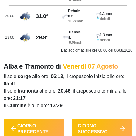
6.5km/h
Debole
1.1 mm
31.0°
20.00
NE
deboli
11.7km/h
Debole
1.3 mm
29.8°
23.00
E
deboli
8.9km/h
Dati aggiornati alle ore 00.00 del 06/08/2026
Alba e Tramonto di
Venerdì 07 Agosto
Il sole
sorge
alle ore:
06:13
, il crepuscolo inizia alle ore:
05:41
.
Il sole
tramonta
alle ore:
20:46
, il crepuscolo termina alle
ore:
21:17
.
Il
Culmine
è alle ore:
13:29
.
GIORNO
GIORNO
PRECEDENTE
SUCCESSIVO