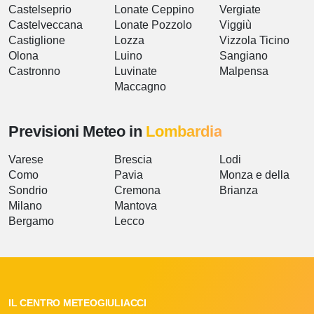
Castelseprio
Lonate Ceppino
Vergiate
Castelveccana
Lonate Pozzolo
Viggiù
Castiglione
Lozza
Vizzola Ticino
Olona
Luino
Sangiano
Castronno
Luvinate
Malpensa
Maccagno
Previsioni Meteo in
Lombardia
Varese
Brescia
Lodi
Como
Pavia
Monza e della
Sondrio
Cremona
Brianza
Milano
Mantova
Bergamo
Lecco
IL CENTRO METEOGIULIACCI