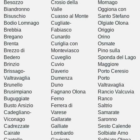
Besozzo
Crosio della
Mornago
Biandronno
Valle
Oggiona con
Bisuschio
Cuasso al Monte
Santo Stefano
Bodio Lomnago
Cugliate-
Olgiate Olona
Brebbia
Fabiasco
Origgio
Bregano
Cunardo
Orino
Brenta
Curiglia con
Osmate
Brezzo di
Monteviasco
Pino sulla
Bedero
Cuveglio
Sponda del Lago
Brinzio
Cuvio
Maggiore
Brissago-
Daverio
Porto Ceresio
Valtravaglia
Dumenza
Porto
Brunello
Duno
Valtravaglia
Brusimpiano
Fagnano Olona
Rancio Valcuvia
Buguggiate
Ferno
Ranco
Busto Arsizio
Ferrera di
Saltrio
Cadegliano-
Varese
Samarate
Viconago
Gallarate
Saronno
Cadrezzate
Galliate
Sesto Calende
Cairate
Lombardo
Solbiate Arno
Cantello
Gavirate
Solbiate Olona