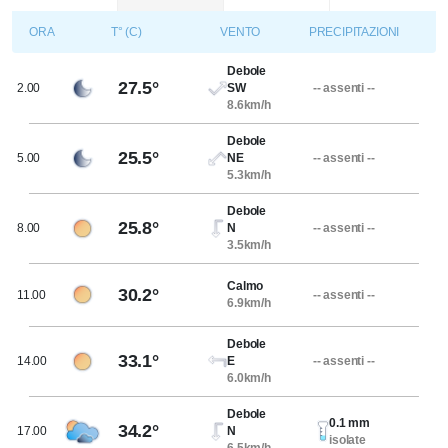
ORA
T° (C)
VENTO
PRECIPITAZIONI
Debole
27.5°
2.00
SW
-- assenti --
8.6km/h
Debole
25.5°
5.00
NE
-- assenti --
5.3km/h
Debole
25.8°
8.00
N
-- assenti --
3.5km/h
Calmo
30.2°
11.00
-- assenti --
6.9km/h
Debole
33.1°
14.00
E
-- assenti --
6.0km/h
Debole
0.1 mm
34.2°
17.00
N
isolate