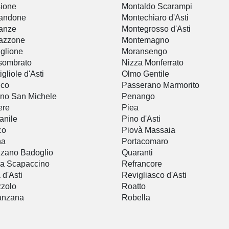
ione
Montaldo Scarampi
tandone
Montechiaro d'Asti
anze
Montegrosso d'Asti
azzone
Montemagno
iglione
Moransengo
sombrato
Nizza Monferrato
igliole d'Asti
Olmo Gentile
ico
Passerano Marmorito
no San Michele
Penango
ere
Piea
anile
Pino d'Asti
co
Piovà Massaia
na
Portacomaro
zano Badoglio
Quaranti
sa Scapaccino
Refrancore
 d'Asti
Revigliasco d'Asti
zolo
Roatto
anzana
Robella