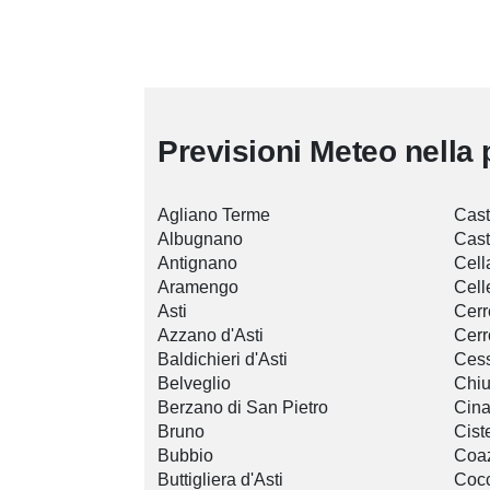
Previsioni Meteo nella 
Agliano Terme
Cast
Albugnano
Cast
Antignano
Cell
Aramengo
Cel
Asti
Cerr
Azzano d'Asti
Cerr
Baldichieri d'Asti
Ces
Belveglio
Chiu
Berzano di San Pietro
Cina
Bruno
Cist
Bubbio
Coa
Buttigliera d'Asti
Coc