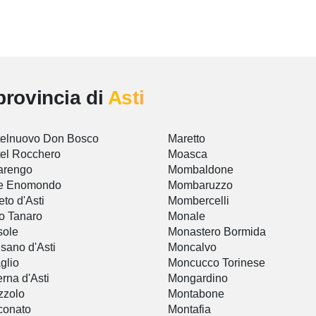
provincia di
Asti
elnuovo Don Bosco
Maretto
el Rocchero
Moasca
arengo
Mombaldone
le Enomondo
Mombaruzzo
eto d'Asti
Mombercelli
o Tanaro
Monale
sole
Monastero Bormida
sano d'Asti
Moncalvo
glio
Moncucco Torinese
erna d'Asti
Mongardino
zzolo
Montabone
conato
Montafia