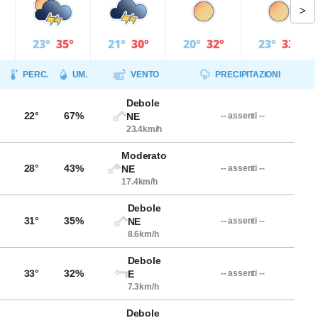
>
23°
35°
21°
30°
20°
32°
23°
33°
PERC.
UM.
VENTO
PRECIPITAZIONI
Debole
22°
67%
NE
-- assenti --
23.4km/h
Moderato
28°
43%
NE
-- assenti --
17.4km/h
Debole
31°
35%
NE
-- assenti --
8.6km/h
Debole
33°
32%
E
-- assenti --
7.3km/h
Debole