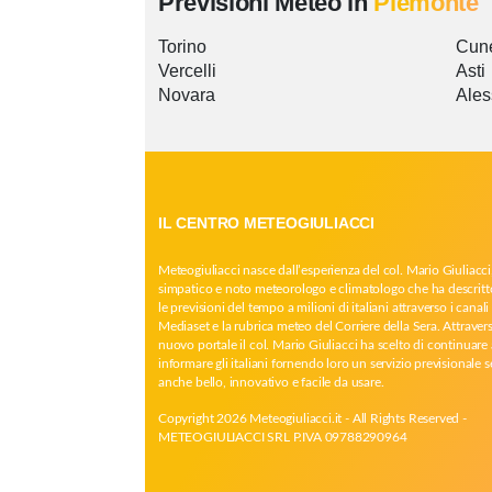
Previsioni Meteo in
Piemonte
Torino
Cun
Vercelli
Asti
Novara
Ales
IL CENTRO METEOGIULIACCI
Meteogiuliacci nasce dall’esperienza del col. Mario Giuliacci
simpatico e noto meteorologo e climatologo che ha descritt
le previsioni del tempo a milioni di italiani attraverso i canali 
Mediaset e la rubrica meteo del Corriere della Sera. Attrave
nuovo portale il col. Mario Giuliacci ha scelto di continuare 
informare gli italiani fornendo loro un servizio previsionale 
anche bello, innovativo e facile da usare.
Copyright 2026 Meteogiuliacci.it - All Rights Reserved -
METEOGIULIACCI SRL P.IVA 09788290964