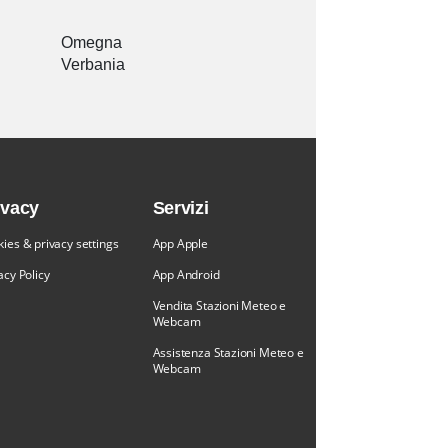
Omegna
Verbania
ivacy
Servizi
ies & privacy settings
App Apple
acy Policy
App Android
Vendita Stazioni Meteo e
Webcam
Assistenza Stazioni Meteo e
Webcam