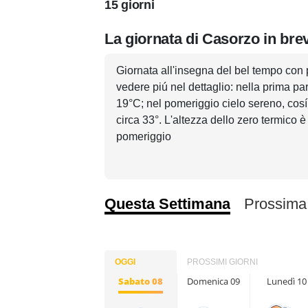
15 giorni
La giornata di Casorzo in bre
Giornata all'insegna del bel tempo con 
vedere piú nel dettaglio: nella prima pa
19°C; nel pomeriggio cielo sereno, cosí
circa 33°. L'altezza dello zero termico è
pomeriggio
Questa Settimana
Prossima
OGGI
PROSSIMI GIORNI
Sabato 08
Domenica 09
Lunedì 10