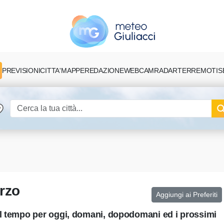
PREVISIONI
CITTA'
MAPPE
REDAZIONE
TERREMOTI
S
WEBCAM
RADAR
rzo
Aggiungi ai Preferiti
el tempo per oggi, domani, dopodomani ed i prossimi