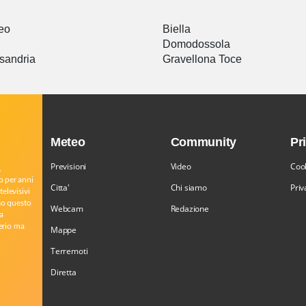
eo
Biella
Domodossola
sandria
Gravellona Toce
Meteo
Community
Pr
Previsioni
Video
Cook
,
o per anni
Citta'
Chi siamo
Priv
televisivi
rso questo
Webcam
Redazione
a
serio ma
Mappe
Terremoti
Diretta