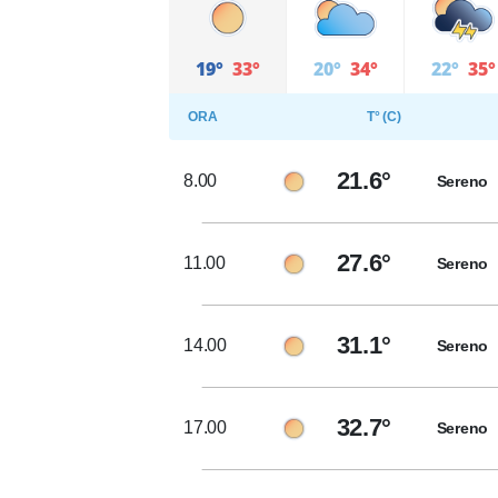
19°
33°
20°
34°
22°
35°
ORA
T° (C)
21.6°
8.00
Sereno
27.6°
11.00
Sereno
31.1°
14.00
Sereno
32.7°
17.00
Sereno