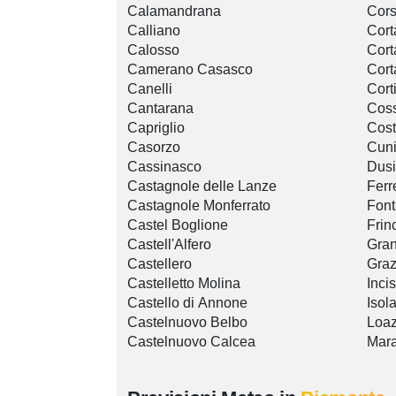
Calamandrana
Cors
Calliano
Cor
Calosso
Cort
Camerano Casasco
Cort
Canelli
Cort
Cantarana
Cos
Capriglio
Cost
Casorzo
Cun
Cassinasco
Dusi
Castagnole delle Lanze
Ferr
Castagnole Monferrato
Font
Castel Boglione
Frin
Castell'Alfero
Gra
Castellero
Graz
Castelletto Molina
Inci
Castello di Annone
Isola
Castelnuovo Belbo
Loaz
Castelnuovo Calcea
Mar