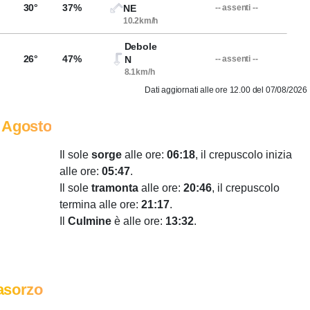
30°
37%
NE
-- assenti --
10.2km/h
Debole
26°
47%
N
-- assenti --
8.1km/h
Dati aggiornati alle ore 12.00 del 07/08/2026
 Agosto
Il sole
sorge
alle ore:
06:18
, il crepuscolo inizia
alle ore:
05:47
.
Il sole
tramonta
alle ore:
20:46
, il crepuscolo
termina alle ore:
21:17
.
Il
Culmine
è alle ore:
13:32
.
asorzo