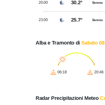
30.2°
20.00
Sereno
25.7°
23.00
Sereno
Alba e Tramonto di
Sabato 08
06:18
20:46
Radar Precipitazioni Meteo
C