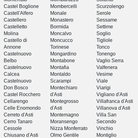
Castel Boglione
Mombercelli
Scurzolengo
Castell'Alfero
Monale
Serole
Castellero
Monastero
Sessame
Castelletto
Bormida
Settime
Molina
Moncalvo
Soglio
Castello di
Moncucco
Tigliole
Annone
Torinese
Tonco
Castelnuovo
Mongardino
Tonengo
Belbo
Montabone
Vaglio Serra
Castelnuovo
Montafia
Valfenera
Calcea
Montaldo
Vesime
Castelnuovo
Scarampi
Viale
Don Bosco
Montechiaro
Viarigi
Castel Rocchero
d'Asti
Vigliano d'Asti
Cellarengo
Montegrosso
Villafranca d'Asti
Celle Enomondo
d'Asti
Villanova d'Asti
Cerreto d'Asti
Montemagno
Villa San
Cerro Tanaro
Moransengo
Secondo
Cessole
Nizza Monferrato
Vinchio
Chiusano d'Asti
Olmo Gentile
Montiglio