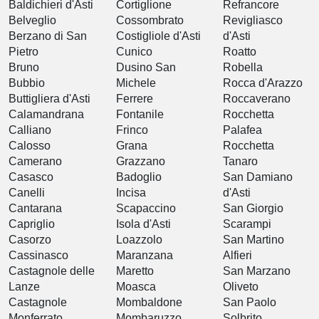
Baldichieri d'Asti
Cortiglione
Refrancore
Belveglio
Cossombrato
Revigliasco
Berzano di San
Costigliole d'Asti
d'Asti
Pietro
Cunico
Roatto
Bruno
Dusino San
Robella
Bubbio
Michele
Rocca d'Arazzo
Buttigliera d'Asti
Ferrere
Roccaverano
Calamandrana
Fontanile
Rocchetta
Calliano
Frinco
Palafea
Calosso
Grana
Rocchetta
Camerano
Grazzano
Tanaro
Casasco
Badoglio
San Damiano
Canelli
Incisa
d'Asti
Cantarana
Scapaccino
San Giorgio
Capriglio
Isola d'Asti
Scarampi
Casorzo
Loazzolo
San Martino
Cassinasco
Maranzana
Alfieri
Castagnole delle
Maretto
San Marzano
Lanze
Moasca
Oliveto
Castagnole
Mombaldone
San Paolo
Monferrato
Mombaruzzo
Solbrito