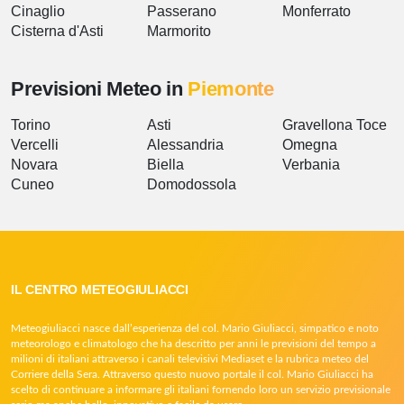
Cinaglio
Passerano
Monferrato
Cisterna d'Asti
Marmorito
Previsioni Meteo in
Piemonte
Torino
Asti
Gravellona Toce
Vercelli
Alessandria
Omegna
Novara
Biella
Verbania
Cuneo
Domodossola
IL CENTRO METEOGIULIACCI
Meteogiuliacci nasce dall’esperienza del col. Mario Giuliacci, simpatico e noto
meteorologo e climatologo che ha descritto per anni le previsioni del tempo a
milioni di italiani attraverso i canali televisivi Mediaset e la rubrica meteo del
Corriere della Sera. Attraverso questo nuovo portale il col. Mario Giuliacci ha
scelto di continuare a informare gli italiani fornendo loro un servizio previsionale