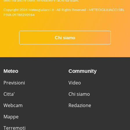
serio ma anche bello, innovativo e facile da usare.
Copyright 2026 Meteogiuliacci.it - All Rights Reserved - METEOGIULIACCI SRL
P.IVA 09788290964
Chi siamo
Meteo
Community
Previsioni
Video
Citta'
Chi siamo
Webcam
Redazione
Mappe
Terremoti