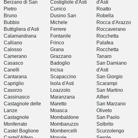
Berzano di San
Costigliole d'Asti
d'Asti
Pietro
Cunico
Roatto
Bruno
Dusino San
Robella
Bubbio
Michele
Rocca d'Arazzo
Buttigliera d'Asti
Ferrere
Roccaverano
Calamandrana
Fontanile
Rocchetta
Calliano
Frinco
Palafea
Calosso
Grana
Rocchetta
Camerano
Grazzano
Tanaro
Casasco
Badoglio
San Damiano
Canelli
Incisa
d'Asti
Cantarana
Scapaccino
San Giorgio
Capriglio
Isola d'Asti
Scarampi
Casorzo
Loazzolo
San Martino
Cassinasco
Maranzana
Alfieri
Castagnole delle
Maretto
San Marzano
Lanze
Moasca
Oliveto
Castagnole
Mombaldone
San Paolo
Monferrato
Mombaruzzo
Solbrito
Castel Boglione
Mombercelli
Scurzolengo
Castell'Alfero
Monale
Serole