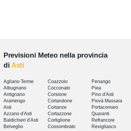
Previsioni Meteo nella provincia
di
Asti
Agliano Terme
Coazzolo
Penango
Albugnano
Cocconato
Piea
Antignano
Corsione
Pino d'Asti
Aramengo
Cortandone
Piovà Massaia
Asti
Cortanze
Portacomaro
Azzano d'Asti
Cortazzone
Quaranti
Baldichieri d'Asti
Cortiglione
Refrancore
Belveglio
Cossombrato
Revigliasco