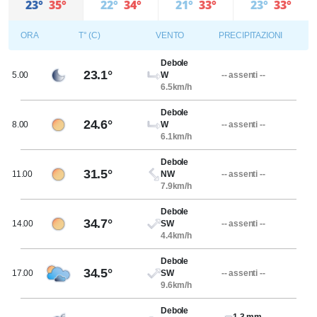
23°
35°
22°
34°
21°
33°
23°
33°
ORA
T° (C)
VENTO
PRECIPITAZIONI
Debole
23.1°
5.00
W
-- assenti --
6.5km/h
Debole
24.6°
8.00
W
-- assenti --
6.1km/h
Debole
31.5°
11.00
NW
-- assenti --
7.9km/h
Debole
34.7°
14.00
SW
-- assenti --
4.4km/h
Debole
34.5°
17.00
SW
-- assenti --
9.6km/h
Debole
1.3 mm