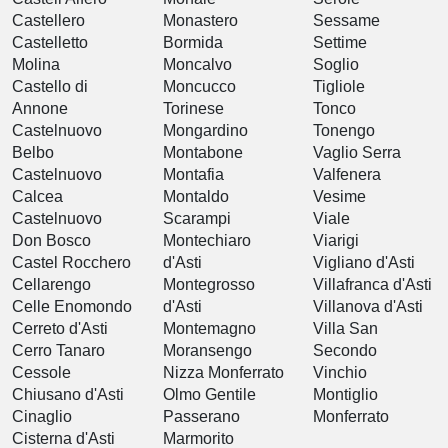
Castellero
Monastero
Sessame
Castelletto
Bormida
Settime
Molina
Moncalvo
Soglio
Castello di
Moncucco
Tigliole
Annone
Torinese
Tonco
Castelnuovo
Mongardino
Tonengo
Belbo
Montabone
Vaglio Serra
Castelnuovo
Montafia
Valfenera
Calcea
Montaldo
Vesime
Castelnuovo
Scarampi
Viale
Don Bosco
Montechiaro
Viarigi
Castel Rocchero
d'Asti
Vigliano d'Asti
Cellarengo
Montegrosso
Villafranca d'Asti
Celle Enomondo
d'Asti
Villanova d'Asti
Cerreto d'Asti
Montemagno
Villa San
Cerro Tanaro
Moransengo
Secondo
Cessole
Nizza Monferrato
Vinchio
Chiusano d'Asti
Olmo Gentile
Montiglio
Cinaglio
Passerano
Monferrato
Cisterna d'Asti
Marmorito