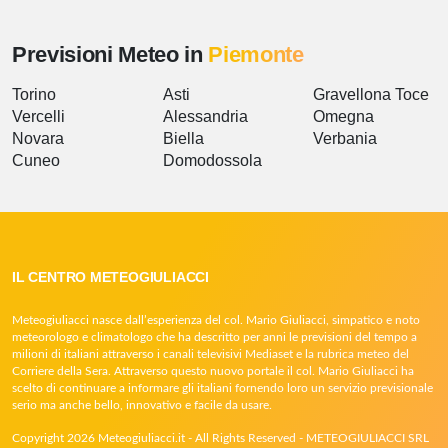
Previsioni Meteo in
Piemonte
Torino
Asti
Gravellona Toce
Vercelli
Alessandria
Omegna
Novara
Biella
Verbania
Cuneo
Domodossola
IL CENTRO METEOGIULIACCI
Meteogiuliacci nasce dall’esperienza del col. Mario Giuliacci, simpatico e noto
meteorologo e climatologo che ha descritto per anni le previsioni del tempo a
milioni di italiani attraverso i canali televisivi Mediaset e la rubrica meteo del
Corriere della Sera. Attraverso questo nuovo portale il col. Mario Giuliacci ha
scelto di continuare a informare gli italiani fornendo loro un servizio previsionale
serio ma anche bello, innovativo e facile da usare.
Copyright 2026 Meteogiuliacci.it - All Rights Reserved - METEOGIULIACCI SRL