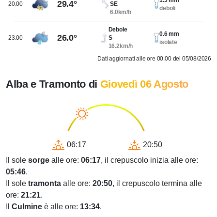
29.4°
20.00
SE
deboli
6.0km/h
Debole
0.6 mm
26.0°
23.00
S
isolate
16.2km/h
Dati aggiornati alle ore 00.00 del 05/08/2026
Alba e Tramonto di
Giovedì 06 Agosto
06:17
20:50
Il sole
sorge
alle ore:
06:17
, il crepuscolo inizia alle ore:
05:46
.
Il sole
tramonta
alle ore:
20:50
, il crepuscolo termina alle
ore:
21:21
.
Il
Culmine
è alle ore:
13:34
.