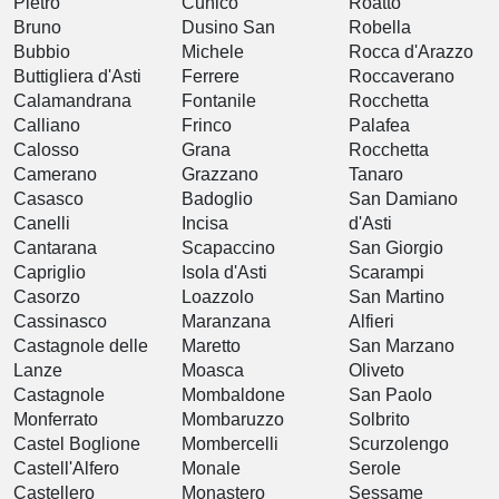
Pietro
Cunico
Roatto
Bruno
Dusino San
Robella
Bubbio
Michele
Rocca d'Arazzo
Buttigliera d'Asti
Ferrere
Roccaverano
Calamandrana
Fontanile
Rocchetta
Calliano
Frinco
Palafea
Calosso
Grana
Rocchetta
Camerano
Grazzano
Tanaro
Casasco
Badoglio
San Damiano
Canelli
Incisa
d'Asti
Cantarana
Scapaccino
San Giorgio
Capriglio
Isola d'Asti
Scarampi
Casorzo
Loazzolo
San Martino
Cassinasco
Maranzana
Alfieri
Castagnole delle
Maretto
San Marzano
Lanze
Moasca
Oliveto
Castagnole
Mombaldone
San Paolo
Monferrato
Mombaruzzo
Solbrito
Castel Boglione
Mombercelli
Scurzolengo
Castell'Alfero
Monale
Serole
Castellero
Monastero
Sessame