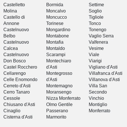
Castelletto
Bormida
Settime
Molina
Moncalvo
Soglio
Castello di
Moncucco
Tigliole
Annone
Torinese
Tonco
Castelnuovo
Mongardino
Tonengo
Belbo
Montabone
Vaglio Serra
Castelnuovo
Montafia
Valfenera
Calcea
Montaldo
Vesime
Castelnuovo
Scarampi
Viale
Don Bosco
Montechiaro
Viarigi
Castel Rocchero
d'Asti
Vigliano d'Asti
Cellarengo
Montegrosso
Villafranca d'Asti
Celle Enomondo
d'Asti
Villanova d'Asti
Cerreto d'Asti
Montemagno
Villa San
Cerro Tanaro
Moransengo
Secondo
Cessole
Nizza Monferrato
Vinchio
Chiusano d'Asti
Olmo Gentile
Montiglio
Cinaglio
Passerano
Monferrato
Cisterna d'Asti
Marmorito