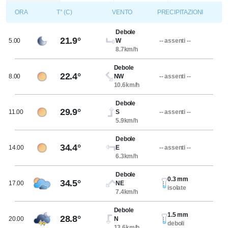
ORA
T° (C)
VENTO
PRECIPITAZIONI
Debole
21.9°
5.00
W
-- assenti --
8.7km/h
Debole
22.4°
8.00
NW
-- assenti --
10.6km/h
Debole
29.9°
11.00
S
-- assenti --
5.9km/h
Debole
34.4°
14.00
E
-- assenti --
6.3km/h
Debole
0.3 mm
34.5°
17.00
NE
isolate
7.4km/h
Debole
1.5 mm
28.8°
20.00
N
deboli
13.6km/h