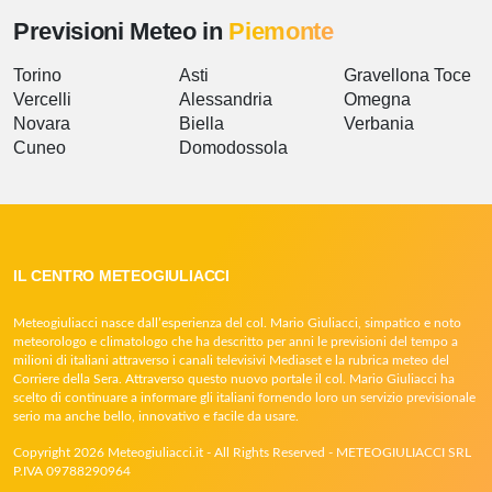
Previsioni Meteo in
Piemonte
Torino
Asti
Gravellona Toce
Vercelli
Alessandria
Omegna
Novara
Biella
Verbania
Cuneo
Domodossola
IL CENTRO METEOGIULIACCI
Meteogiuliacci nasce dall’esperienza del col. Mario Giuliacci, simpatico e noto
meteorologo e climatologo che ha descritto per anni le previsioni del tempo a
milioni di italiani attraverso i canali televisivi Mediaset e la rubrica meteo del
Corriere della Sera. Attraverso questo nuovo portale il col. Mario Giuliacci ha
scelto di continuare a informare gli italiani fornendo loro un servizio previsionale
serio ma anche bello, innovativo e facile da usare.
Copyright 2026 Meteogiuliacci.it - All Rights Reserved - METEOGIULIACCI SRL
P.IVA 09788290964