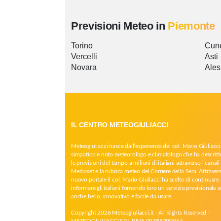
Previsioni Meteo in
Piemonte
Torino
Cun
Vercelli
Asti
Novara
Ales
IL CENTRO METEOGIULIACCI
Meteogiuliacci nasce dall’esperienza del col. Mario Giuliacci
simpatico e noto meteorologo e climatologo che ha descritt
le previsioni del tempo a milioni di italiani attraverso i canali 
Mediaset e la rubrica meteo del Corriere della Sera. Attrave
nuovo portale il col. Mario Giuliacci ha scelto di continuare 
informare gli italiani fornendo loro un servizio previsionale 
anche bello, innovativo e facile da usare.
Copyright 2026 Meteogiuliacci.it - All Rights Reserved -