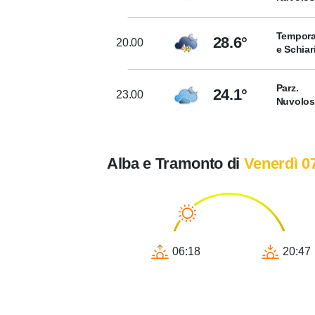
Tempora
28.6°
20.00
e Schiar
Parz.
24.1°
23.00
Nuvolo
Alba e Tramonto di
Venerdì 0
06:18
20:47