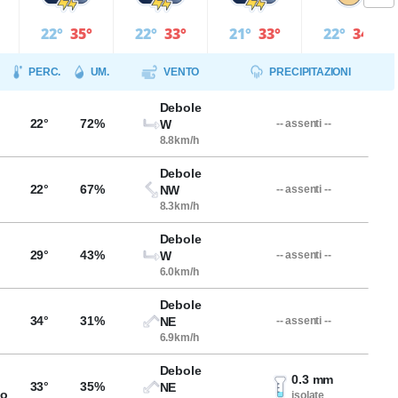
22°
35°
22°
33°
21°
33°
22°
34°
PERC.
UM.
VENTO
PRECIPITAZIONI
Debole
22°
72%
W
-- assenti --
8.8km/h
Debole
22°
67%
NW
-- assenti --
8.3km/h
Debole
29°
43%
W
-- assenti --
6.0km/h
Debole
34°
31%
NE
-- assenti --
6.9km/h
Debole
0.3 mm
33°
35%
NE
so
isolate