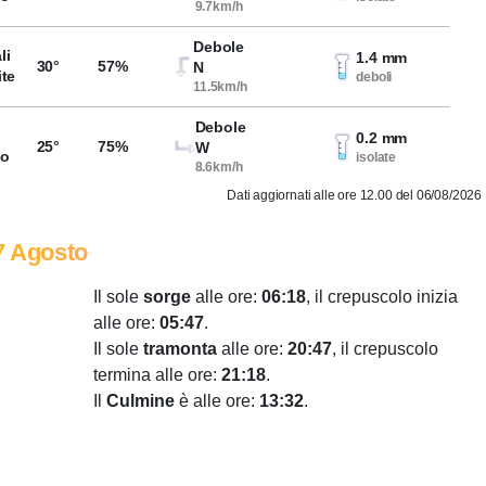
9.7km/h
Debole
li
1.4 mm
30°
57%
N
ite
deboli
11.5km/h
Debole
0.2 mm
25°
75%
W
so
isolate
8.6km/h
Dati aggiornati alle ore 12.00 del 06/08/2026
7 Agosto
Il sole
sorge
alle ore:
06:18
, il crepuscolo inizia
alle ore:
05:47
.
Il sole
tramonta
alle ore:
20:47
, il crepuscolo
termina alle ore:
21:18
.
Il
Culmine
è alle ore:
13:32
.