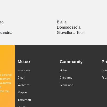
eo
Biella
Domodossola
sandria
Gravellona Toce
Meteo
Community
Pr
Previsioni
Video
Cook
,
o per anni
Citta'
Chi siamo
Priv
televisivi
rso questo
Webcam
Redazione
a
serio ma
Mappe
Terremoti