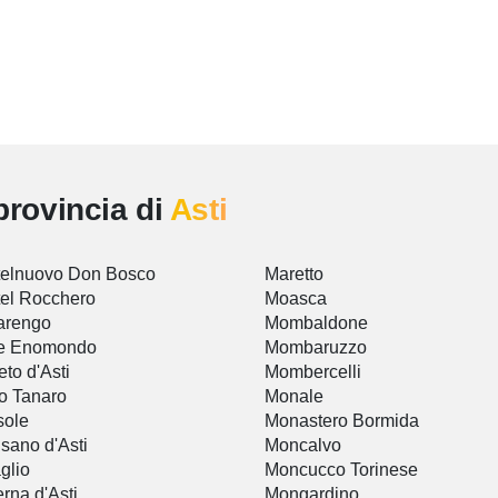
provincia di
Asti
elnuovo Don Bosco
Maretto
el Rocchero
Moasca
arengo
Mombaldone
le Enomondo
Mombaruzzo
eto d'Asti
Mombercelli
o Tanaro
Monale
sole
Monastero Bormida
sano d'Asti
Moncalvo
glio
Moncucco Torinese
erna d'Asti
Mongardino