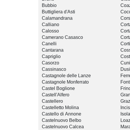
Bubbio
Coa
Buttigliera d'Asti
Coc
Calamandrana
Cors
Calliano
Cor
Calosso
Cort
Camerano Casasco
Cort
Canelli
Cort
Cantarana
Cos
Capriglio
Cost
Casorzo
Cun
Cassinasco
Dusi
Castagnole delle Lanze
Ferr
Castagnole Monferrato
Font
Castel Boglione
Frin
Castell'Alfero
Gra
Castellero
Graz
Castelletto Molina
Inci
Castello di Annone
Isola
Castelnuovo Belbo
Loaz
Castelnuovo Calcea
Mar