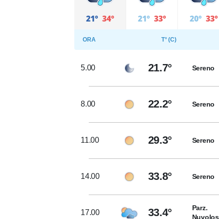
21°
34°
21°
33°
20°
33°
ORA
T° (C)
21.7°
5.00
Sereno
22.2°
8.00
Sereno
29.3°
11.00
Sereno
33.8°
14.00
Sereno
Parz.
33.4°
17.00
Nuvolo