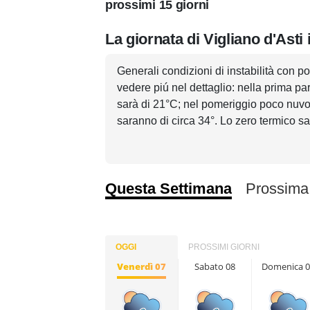
prossimi 15 giorni
La giornata di Vigliano d'Asti 
Generali condizioni di instabilità con po
vedere piú nel dettaglio: nella prima par
sarà di 21°C; nel pomeriggio poco nuvo
saranno di circa 34°. Lo zero termico s
Questa Settimana
Prossima
OGGI
PROSSIMI GIORNI
Venerdì 07
Sabato 08
Domenica 0