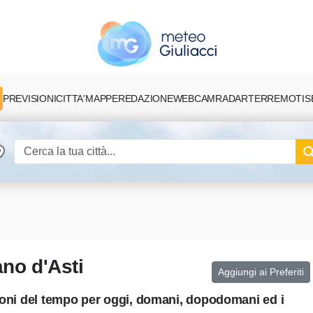
PREVISIONI
CITTA'
MAPPE
REDAZIONE
TERREMOTI
S
WEBCAM
RADAR
ano d'Asti
Aggiungi ai Preferiti
sioni del tempo per oggi, domani, dopodomani ed i