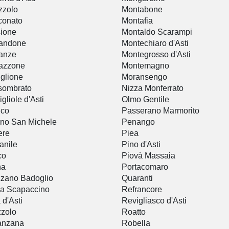
zzolo
Montabone
conato
Montafia
ione
Montaldo Scarampi
tandone
Montechiaro d'Asti
anze
Montegrosso d'Asti
azzone
Montemagno
iglione
Moransengo
sombrato
Nizza Monferrato
igliole d'Asti
Olmo Gentile
ico
Passerano Marmorito
no San Michele
Penango
ere
Piea
anile
Pino d'Asti
co
Piovà Massaia
na
Portacomaro
zano Badoglio
Quaranti
sa Scapaccino
Refrancore
 d'Asti
Revigliasco d'Asti
zolo
Roatto
anzana
Robella