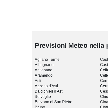
Previsioni Meteo nella 
Agliano Terme
Cast
Albugnano
Cast
Antignano
Cell
Aramengo
Cel
Asti
Cerr
Azzano d'Asti
Cerr
Baldichieri d'Asti
Ces
Belveglio
Chiu
Berzano di San Pietro
Cina
Bruno
Cist