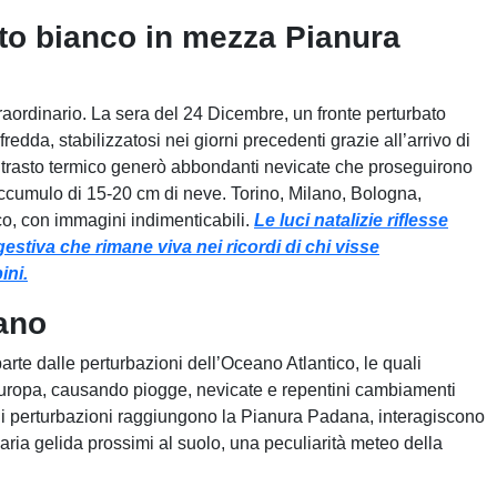
to bianco in mezza Pianura
raordinario. La sera del 24 Dicembre, un fronte perturbato
redda, stabilizzatosi nei giorni precedenti grazie all’arrivo di
ntrasto termico generò abbondanti nevicate che proseguirono
accumulo di 15-20 cm di neve. Torino, Milano, Bologna,
, con immagini indimenticabili.
Le luci natalizie riflesse
stiva che rimane viva nei ricordi di chi visse
ini.
dano
rte dalle perturbazioni dell’Oceano Atlantico, le quali
Europa, causando piogge, nevicate e repentini cambiamenti
li perturbazioni raggiungono la Pianura Padana, interagiscono
d’aria gelida prossimi al suolo, una peculiarità meteo della