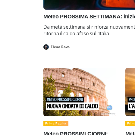
Meteo PROSSIMA SETTIMANA: inizio 
Da metà settimana si rinforza nuovamente 
ritorna il caldo afoso sull'Italia
Elena Rava
Prima Pagina
Prim
Meteo PROSSIMI GIORNI:
Met