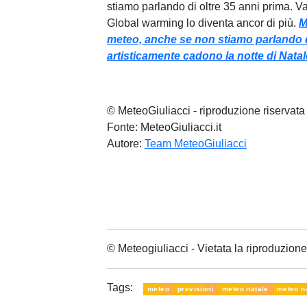
stiamo parlando di oltre 35 anni prima. Va 
Global warming lo diventa ancor di più.
M
meteo, anche se non stiamo parlando di
artisticamente cadono la notte di Natal
© MeteoGiuliacci - riproduzione riservata
Fonte: MeteoGiuliacci.it
Autore:
Team MeteoGiuliacci
© Meteogiuliacci - Vietata la riproduzio
Tags:
meteo
previsioni
meteo natale
meteo n