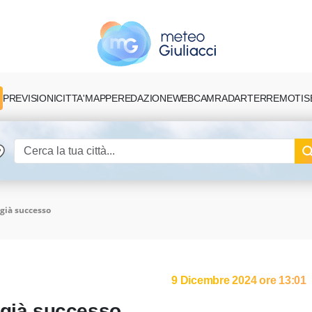
PREVISIONI
CITTA'
MAPPE
REDAZIONE
TERREMOTI
S
WEBCAM
RADAR
 già successo
9 Dicembre 2024 ore 13:01
 già successo