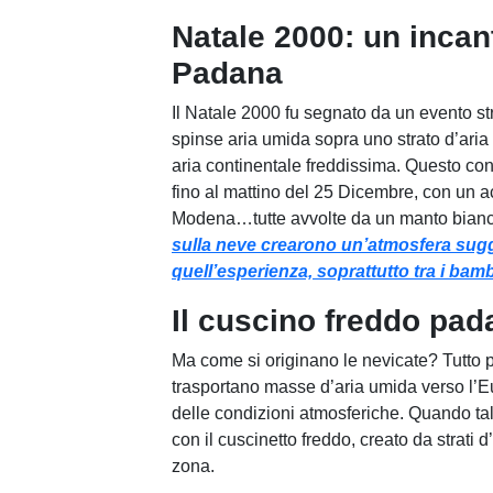
Natale 2000: un incan
Padana
Il Natale 2000 fu segnato da un evento st
spinse aria umida sopra uno strato d’aria f
aria continentale freddissima. Questo co
fino al mattino del 25 Dicembre, con un 
Modena…tutte avvolte da un manto bianco
sulla neve crearono un’atmosfera sugge
quell’esperienza, soprattutto tra i bamb
Il cuscino freddo pa
Ma come si originano le nevicate? Tutto pa
trasportano masse d’aria umida verso l’
delle condizioni atmosferiche. Quando ta
con il cuscinetto freddo, creato da strati 
zona.