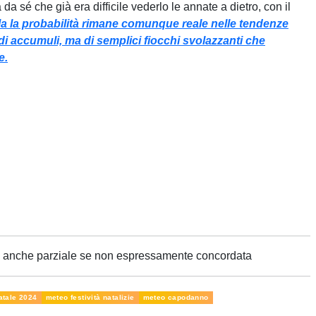
da sé che già era difficile vederlo le annate a dietro, con il
a la probabilità rimane comunque reale nelle tendenze
 accumuli, ma di semplici fiocchi svolazzanti che
e.
ne anche parziale se non espressamente concordata
atale 2024
meteo festività natalizie
meteo capodanno