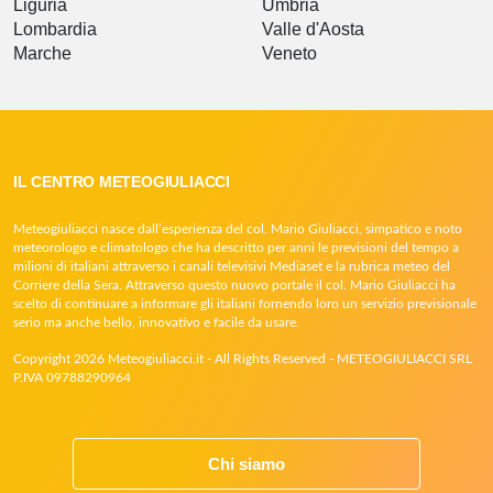
Liguria
Umbria
Lombardia
Valle d'Aosta
Marche
Veneto
IL CENTRO METEOGIULIACCI
Meteogiuliacci nasce dall’esperienza del col. Mario Giuliacci, simpatico e noto
meteorologo e climatologo che ha descritto per anni le previsioni del tempo a
milioni di italiani attraverso i canali televisivi Mediaset e la rubrica meteo del
Corriere della Sera. Attraverso questo nuovo portale il col. Mario Giuliacci ha
scelto di continuare a informare gli italiani fornendo loro un servizio previsionale
serio ma anche bello, innovativo e facile da usare.
Copyright 2026 Meteogiuliacci.it - All Rights Reserved - METEOGIULIACCI SRL
P.IVA 09788290964
Chi siamo