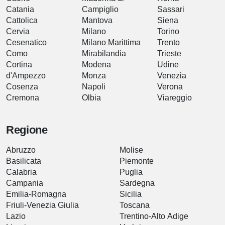
Catania
Campiglio
Sassari
Cattolica
Mantova
Siena
Cervia
Milano
Torino
Cesenatico
Milano Marittima
Trento
Como
Mirabilandia
Trieste
Cortina
Modena
Udine
d'Ampezzo
Monza
Venezia
Cosenza
Napoli
Verona
Cremona
Olbia
Viareggio
Regione
Abruzzo
Molise
Basilicata
Piemonte
Calabria
Puglia
Campania
Sardegna
Emilia-Romagna
Sicilia
Friuli-Venezia Giulia
Toscana
Lazio
Trentino-Alto Adige