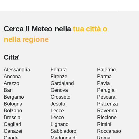
Cerca il Meteo nella
tua città o
nella regione
Citta'
Alessandria
Ferrara
Palermo
Ancona
Firenze
Parma
Arezzo
Gardaland
Pavia
Bari
Genova
Perugia
Bergamo
Grosseto
Pescara
Bologna
Jesolo
Piacenza
Bolzano
Lecce
Ravenna
Brescia
Lecco
Riccione
Cagliari
Lignano
Rimini
Canazei
Sabbiadoro
Roccaraso
Caorle
Madonna di
Roma