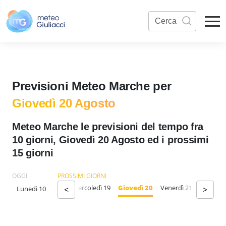
Previsioni Meteo Marche per
Giovedì 20 Agosto
Meteo Marche le previsioni del tempo fra
10 giorni, Giovedì 20 Agosto ed i prossimi
15 giorni
OGGI
PROSSIMI GIORNI
unedì 17
Martedì 18
Mercoledì 19
Giovedì 20
Venerdì 21
Sabato 
Lunedì 10
<
>