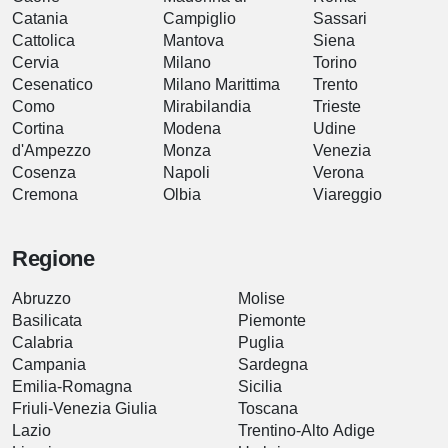
Catania
Campiglio
Sassari
Cattolica
Mantova
Siena
Cervia
Milano
Torino
Cesenatico
Milano Marittima
Trento
Como
Mirabilandia
Trieste
Cortina
Modena
Udine
d'Ampezzo
Monza
Venezia
Cosenza
Napoli
Verona
Cremona
Olbia
Viareggio
Regione
Abruzzo
Molise
Basilicata
Piemonte
Calabria
Puglia
Campania
Sardegna
Emilia-Romagna
Sicilia
Friuli-Venezia Giulia
Toscana
Lazio
Trentino-Alto Adige