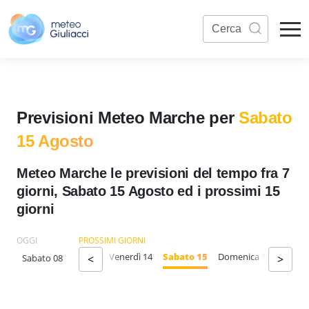
Previsioni Meteo Marche per
Sabato
15 Agosto
Meteo Marche le previsioni del tempo fra 7
giorni, Sabato 15 Agosto ed i prossimi 15
giorni
OGGI
PROSSIMI GIORNI
ercoledì 12
Giovedì 13
Venerdì 14
Sabato 15
Domenica 16
Lunedì
Sabato 08
<
>