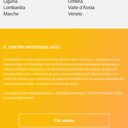
Liguria
Umbria
Lombardia
Valle d'Aosta
Marche
Veneto
IL CENTRO METEOGIULIACCI
Meteogiuliacci nasce dall’esperienza del col. Mario Giuliacci, simpatico e noto
meteorologo e climatologo che ha descritto per anni le previsioni del tempo a
milioni di italiani attraverso i canali televisivi Mediaset e la rubrica meteo del
Corriere della Sera. Attraverso questo nuovo portale il col. Mario Giuliacci ha
scelto di continuare a informare gli italiani fornendo loro un servizio previsionale
serio ma anche bello, innovativo e facile da usare.
Copyright 2026 Meteogiuliacci.it - All Rights Reserved - METEOGIULIACCI SRL
P.IVA 09788290964
Chi siamo