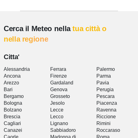
Cerca il Meteo nella
tua città o
nella regione
Citta'
Alessandria
Ferrara
Palermo
Ancona
Firenze
Parma
Arezzo
Gardaland
Pavia
Bari
Genova
Perugia
Bergamo
Grosseto
Pescara
Bologna
Jesolo
Piacenza
Bolzano
Lecce
Ravenna
Brescia
Lecco
Riccione
Cagliari
Lignano
Rimini
Canazei
Sabbiadoro
Roccaraso
Caorle
Madonna di
Roma