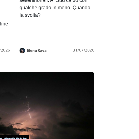
settentrionali. Al Sud caldo con
qualche grado in meno. Quando
la svolta?
 fine
/2026
31/07/2026
Elena Rava