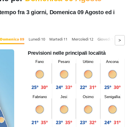
tempo fra 3 giorni, Domenica 09 Agosto ed i
Domenica 09
Lunedì 10
Martedì 11
Mercoledì 12
Giovedì 13
Vene
>
Previsioni nelle principali località
Fano
Pesaro
Urbino
Ancona
25°
30°
24°
33°
22°
31°
25°
30°
Fabriano
Jesi
Osimo
Senigallia
21°
35°
23°
35°
23°
32°
24°
31°