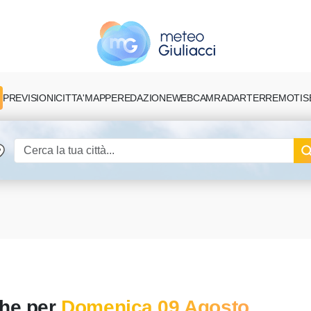
PREVISIONI
CITTA'
MAPPE
REDAZIONE
TERREMOTI
S
WEBCAM
RADAR
che per
Domenica 09 Agosto