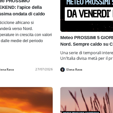
eo PROSSIMO
KEND: l'apice della
ssima ondata di caldo
ticiclone africano si
nderà verso Nord.
erature in crescita con valori
Meteo PROSSIMI 5 GIORNI
i dalle medie del periodo
Nord. Sempre caldo su C
Una serie di temporali inter
Un'Italia divisa metà per i
27/07/2026
lena Rava
Elena Rava