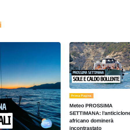
i
Prima Pagina
Meteo PROSSIMA
SETTIMANA: l'anticiclon
africano dominerà
incontrastato