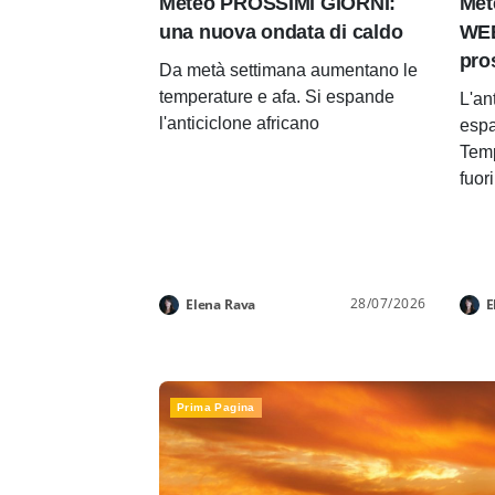
Meteo PROSSIMI GIORNI:
Met
una nuova ondata di caldo
WEE
pro
Da metà settimana aumentano le
temperature e afa. Si espande
L'an
l'anticiclone africano
espa
Temp
fuor
28/07/2026
Elena Rava
E
Prima Pagina