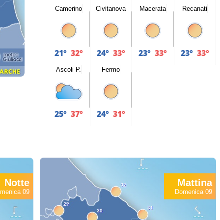
Camerino
Civitanova
Macerata
Recanati
21°
32°
24°
33°
23°
33°
23°
33°
Ascoli P.
Fermo
25°
37°
24°
31°
Notte
Mattina
menica 09
Domenica 09