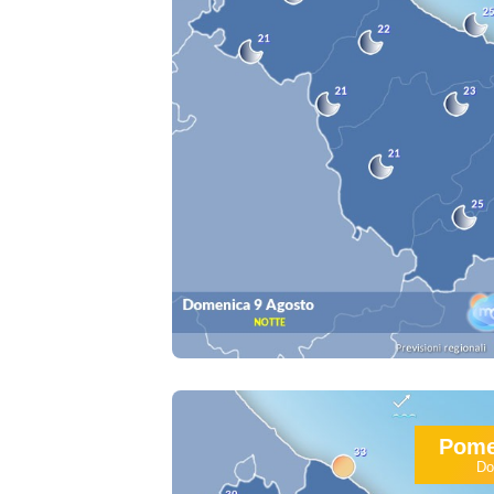
Pome
Do