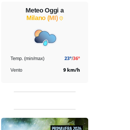
Meteo Oggi a
Milano (MI)
rdì 14
Sabato 15
Domenica 16
Lunedì 17
Martedì 18
Mercoledì 19
23°
36°
Temp. (min/max)
/
9 km/h
Vento