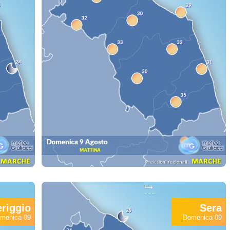
riggio
Sera
menica 09
Domenica 09