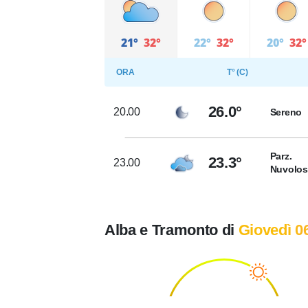
21°
32°
22°
32°
20°
32°
ORA
T° (C)
26.0°
20.00
Sereno
Parz.
23.3°
23.00
Nuvolo
Alba e Tramonto di
Giovedì 0