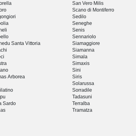
rella
San Vero Milis
oro
Scano di Montiferro
ongiori
Sedilo
olia
Seneghe
eli
Senis
ello
Sennariolo
edu Santa Vittoria
Siamaggiore
chi
Siamanna
ci
Simala
stra
Simaxis
tano
Sini
as Arborea
Siris
Solarussa
ilatino
Sorradile
pu
Tadasuni
a Sardo
Terralba
nas
Tramatza