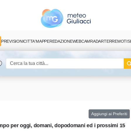
PREVISIONI
CITTA'
MAPPE
REDAZIONE
TERREMOTI
S
WEBCAM
RADAR
Aggiungi ai Preferiti
tempo per oggi, domani, dopodomani ed i prossimi 15