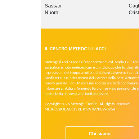
Sassari
Cagl
Nuoro
Oris
IL CENTRO METEOGIULIACCI
Meteogiuliacci nasce dall’esperienza del col. Mario Giuliacci
simpatico e noto meteorologo e climatologo che ha descritt
le previsioni del tempo a milioni di italiani attraverso i canali 
Mediaset e la rubrica meteo del Corriere della Sera. Attrave
nuovo portale il col. Mario Giuliacci ha scelto di continuare 
informare gli italiani fornendo loro un servizio previsionale 
anche bello, innovativo e facile da usare.
Copyright 2026 Meteogiuliacci.it - All Rights Reserved -
METEOGIULIACCI SRL P.IVA 09788290964
Chi siamo