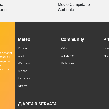
iari
Medio Campidano
tano
Carbonia
Meteo
Community
Pr
Previsioni
Video
Cook
,
o per anni
Citta'
Chi siamo
Priv
televisivi
rso questo
Webcam
Redazione
a
serio ma
Mappe
Terremoti
Diretta
AREA RISERVATA