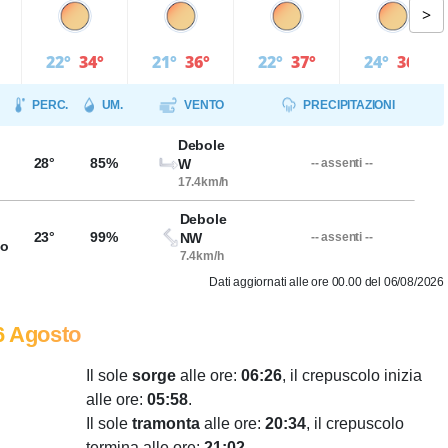
>
22°
34°
21°
36°
22°
37°
24°
36°
PERC.
UM.
VENTO
PRECIPITAZIONI
Debole
28°
85%
W
-- assenti --
17.4km/h
Debole
23°
99%
NW
-- assenti --
so
7.4km/h
Dati aggiornati alle ore 00.00 del 06/08/2026
6 Agosto
Il sole
sorge
alle ore:
06:26
, il crepuscolo inizia
alle ore:
05:58
.
Il sole
tramonta
alle ore:
20:34
, il crepuscolo
termina alle ore:
21:02
.