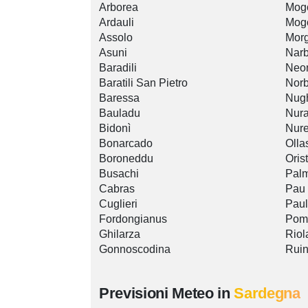
Arborea
Mogo
Ardauli
Mog
Assolo
Morg
Asuni
Narb
Baradili
Neon
Baratili San Pietro
Norb
Baressa
Nugh
Bauladu
Nura
Bidonì
Nure
Bonarcado
Olla
Boroneddu
Oris
Busachi
Palm
Cabras
Pau
Cuglieri
Paul
Fordongianus
Pom
Ghilarza
Riol
Gonnoscodina
Rui
Previsioni Meteo in
Sardegna