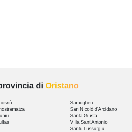
provincia di
Oristano
nosnò
Samugheo
nostramatza
San Nicolò d'Arcidano
ubiu
Santa Giusta
llas
Villa Sant'Antonio
Santu Lussurgiu