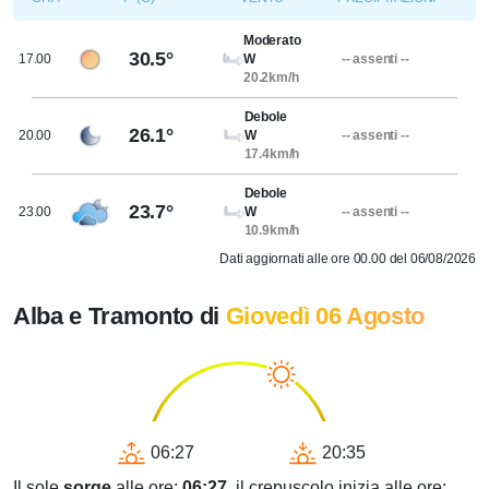
Moderato
30.5°
17.00
W
-- assenti --
20.2km/h
Debole
26.1°
20.00
W
-- assenti --
17.4km/h
Debole
23.7°
23.00
W
-- assenti --
10.9km/h
Dati aggiornati alle ore 00.00 del 06/08/2026
Alba e Tramonto di
Giovedì 06 Agosto
06:27
20:35
Il sole
sorge
alle ore:
06:27
, il crepuscolo inizia alle ore: