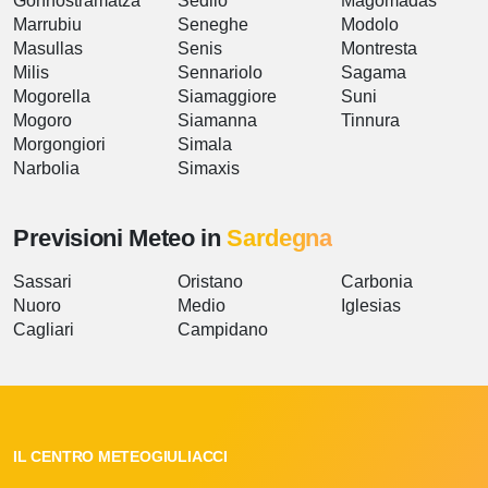
Gonnostramatza
Sedilo
Magomadas
Marrubiu
Seneghe
Modolo
Masullas
Senis
Montresta
Milis
Sennariolo
Sagama
Mogorella
Siamaggiore
Suni
Mogoro
Siamanna
Tinnura
Morgongiori
Simala
Narbolia
Simaxis
Previsioni Meteo in
Sardegna
Sassari
Oristano
Carbonia
Nuoro
Medio
Iglesias
Cagliari
Campidano
IL CENTRO METEOGIULIACCI