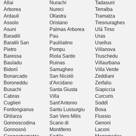
Allai
Nurachi
Tadasuni
Arborea
Nureci
Terralba
Ardauli
Ollastra
Tramatza
Assolo
Oristano
Tresnuraghes
Asuni
Palmas Arborea
Ulà Tirso
Baradili
Pau
Uras
Baratili San
Paulilatino
Usellus
Pietro
Pompu
Villanova
Baressa
Riola Sardo
Truschedu
Bauladu
Ruinas
Villaurbana
Bidonì
Samugheo
Villa Verde
Bonarcado
San Nicolò
Zeddiani
Boroneddu
d'Arcidano
Zerfaliu
Busachi
Santa Giusta
Siapiccia
Cabras
Villa
Curcuris
Cuglieri
Sant'Antonio
Soddì
Fordongianus
Santu Lussurgiu
Bosa
Ghilarza
San Vero Milis
Flussio
Gonnoscodina
Scano di
Genoni
Gonnosnò
Montiferro
Laconi