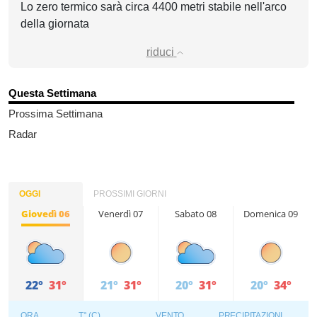
Lo zero termico sarà circa 4400 metri stabile nell'arco
della giornata
riduci
Questa Settimana
Prossima Settimana
Radar
OGGI
PROSSIMI GIORNI
Giovedì 06
Venerdì 07
Sabato 08
Domenica 09
22°
31°
21°
31°
20°
31°
20°
34°
ORA
T° (C)
VENTO
PRECIPITAZIONI