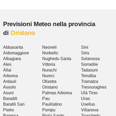
Previsioni Meteo nella provincia
di
Oristano
Abbasanta
Neoneli
Sini
Aidomaggiore
Norbello
Siris
Albagiara
Nughedu Santa
Solarussa
Ales
Vittoria
Sorradile
Allai
Nurachi
Tadasuni
Arborea
Nureci
Terralba
Ardauli
Ollastra
Tramatza
Assolo
Oristano
Tresnuraghes
Asuni
Palmas Arborea
Ulà Tirso
Baradili
Pau
Uras
Baratili San
Paulilatino
Usellus
Pietro
Pompu
Villanova
Baressa
Riola Sardo
Truschedu