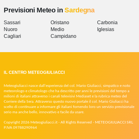
Previsioni Meteo in
Sardegna
Sassari
Oristano
Carbonia
Nuoro
Medio
Iglesias
Cagliari
Campidano
IL CENTRO METEOGIULIACCI
Meteogiuliacci nasce dall’esperienza del col. Mario Giuliacci, simpatico e noto
meteorologo e climatologo che ha descritto per anni le previsioni del tempo a
milioni di italiani attraverso i canali televisivi Mediaset e la rubrica meteo del
Corriere della Sera. Attraverso questo nuovo portale il col. Mario Giuliacci ha
scelto di continuare a informare gli italiani fornendo loro un servizio previsionale
serio ma anche bello, innovativo e facile da usare.
Copyright 2026 Meteogiuliacci.it - All Rights Reserved - METEOGIULIACCI SRL
P.IVA 09788290964