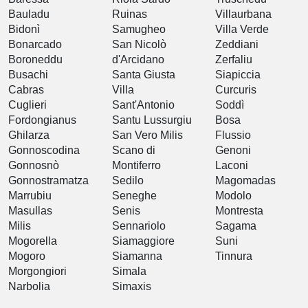
Bauladu
Ruinas
Villaurbana
Bidonì
Samugheo
Villa Verde
Bonarcado
San Nicolò
Zeddiani
Boroneddu
d'Arcidano
Zerfaliu
Busachi
Santa Giusta
Siapiccia
Cabras
Villa
Curcuris
Cuglieri
Sant'Antonio
Soddì
Fordongianus
Santu Lussurgiu
Bosa
Ghilarza
San Vero Milis
Flussio
Gonnoscodina
Scano di
Genoni
Gonnosnò
Montiferro
Laconi
Gonnostramatza
Sedilo
Magomadas
Marrubiu
Seneghe
Modolo
Masullas
Senis
Montresta
Milis
Sennariolo
Sagama
Mogorella
Siamaggiore
Suni
Mogoro
Siamanna
Tinnura
Morgongiori
Simala
Narbolia
Simaxis