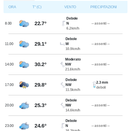
ORA
T° (C)
VENTO
PRECIPITAZIONI
Debole
22.7°
8.00
N
-- assenti --
6.2km/h
Debole
29.1°
11.00
W
-- assenti --
10.9km/h
Moderato
30.2°
14.00
NW
-- assenti --
21.6km/h
Debole
2.3 mm
29.8°
17.00
NW
deboli
11.5km/h
Debole
25.3°
20.00
NW
-- assenti --
14.6km/h
Debole
24.6°
23.00
N
-- assenti --
16.3km/h