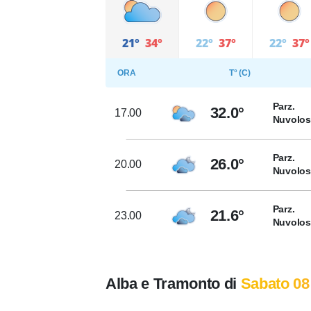
21°
34°
22°
37°
22°
37°
ORA
T° (C)
Parz.
32.0°
17.00
Nuvolo
Parz.
26.0°
20.00
Nuvolo
Parz.
21.6°
23.00
Nuvolo
Alba e Tramonto di
Sabato 08