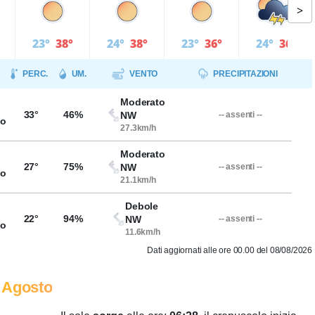
>
23°
38°
24°
38°
23°
36°
24°
36°
PERC.
UM.
VENTO
PRECIPITAZIONI
Moderato
33°
46%
NW
-- assenti --
so
27.3km/h
Moderato
27°
75%
NW
-- assenti --
so
21.1km/h
Debole
22°
94%
NW
-- assenti --
so
11.6km/h
Dati aggiornati alle ore 00.00 del 08/08/2026
 Agosto