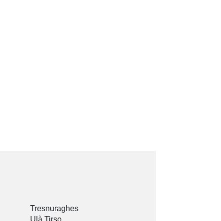
Tresnuraghes
Ulà Tirso