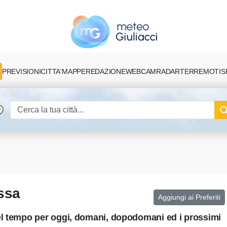
PREVISIONI
CITTA'
MAPPE
REDAZIONE
TERREMOTI
S
WEBCAM
RADAR
ssa
Aggiungi ai Preferiti
el tempo per oggi, domani, dopodomani ed i prossimi