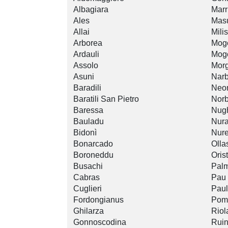
Albagiara
Marr
Ales
Masu
Allai
Milis
Arborea
Mogo
Ardauli
Mog
Assolo
Morg
Asuni
Narb
Baradili
Neon
Baratili San Pietro
Norb
Baressa
Nugh
Bauladu
Nura
Bidonì
Nure
Bonarcado
Olla
Boroneddu
Oris
Busachi
Palm
Cabras
Pau
Cuglieri
Paul
Fordongianus
Pom
Ghilarza
Riol
Gonnoscodina
Rui