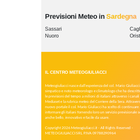
Previsioni Meteo in
Sardegna
Sassari
Cagl
Nuoro
Oris
IL CENTRO METEOGIULIACCI
Meteogiuliacci nasce dall’esperienza del col. Mario Giuliacci
simpatico e noto meteorologo e climatologo che ha descritt
le previsioni del tempo a milioni di italiani attraverso i canali 
Mediaset e la rubrica meteo del Corriere della Sera. Attrave
nuovo portale il col. Mario Giuliacci ha scelto di continuare 
informare gli italiani fornendo loro un servizio previsionale 
anche bello, innovativo e facile da usare.
Copyright 2026 Meteogiuliacci.it - All Rights Reserved -
METEOGIULIACCI SRL P.IVA 09788290964