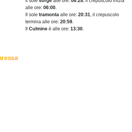
Il sole
sorge
alle ore:
06:28
, il crepuscolo inizia
alle ore:
06:00
.
Il sole
tramonta
alle ore:
20:31
, il crepuscolo
termina alle ore:
20:59
.
Il
Culmine
è alle ore:
13:30
.
aressa