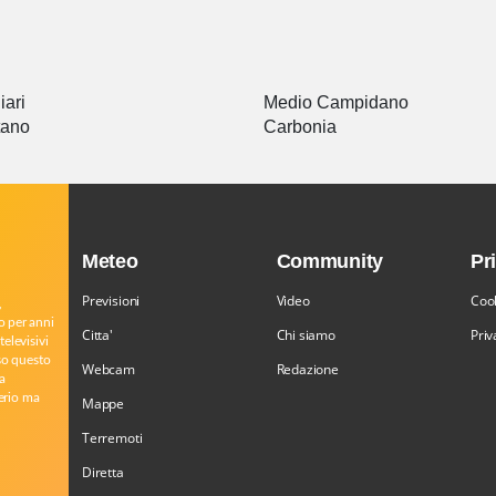
iari
Medio Campidano
tano
Carbonia
Meteo
Community
Pr
Previsioni
Video
Cook
,
o per anni
Citta'
Chi siamo
Priv
televisivi
rso questo
Webcam
Redazione
a
serio ma
Mappe
Terremoti
Diretta