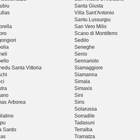
ubiu
Santa Giusta
llas
Villa Sant'Antonio
Santu Lussurgiu
rella
San Vero Milis
oro
Scano di Montiferro
ongiori
Sedilo
olia
Seneghe
eli
Senis
ello
Sennariolo
edu Santa Vittoria
Siamaggiore
chi
Siamanna
ci
Simala
stra
Simaxis
tano
Sini
as Arborea
Siris
Solarussa
ilatino
Sorradile
pu
Tadasuni
a Sardo
Terralba
nas
Tramatza