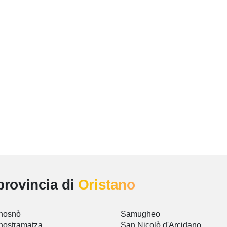
provincia di
Oristano
nosnò
Samugheo
nostramatza
San Nicolò d'Arcidano