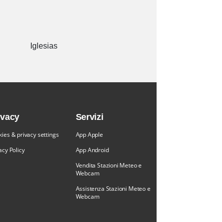
Iglesias
ivacy
Servizi
ies & privacy settings
App Apple
acy Policy
App Android
Vendita Stazioni Meteo e
Webcam
Assistenza Stazioni Meteo e
Webcam