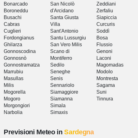
Bonarcado
San Nicolò
Zeddiani
Boroneddu
d'Arcidano
Zerfaliu
Busachi
Santa Giusta
Siapiccia
Cabras
Villa
Curcuris
Cuglieri
Sant'Antonio
Soddì
Fordongianus
Santu Lussurgiu
Bosa
Ghilarza
San Vero Milis
Flussio
Gonnoscodina
Scano di
Genoni
Gonnosnò
Montiferro
Laconi
Gonnostramatza
Sedilo
Magomadas
Marrubiu
Seneghe
Modolo
Masullas
Senis
Montresta
Milis
Sennariolo
Sagama
Mogorella
Siamaggiore
Suni
Mogoro
Siamanna
Tinnura
Morgongiori
Simala
Narbolia
Simaxis
Previsioni Meteo in
Sardegna