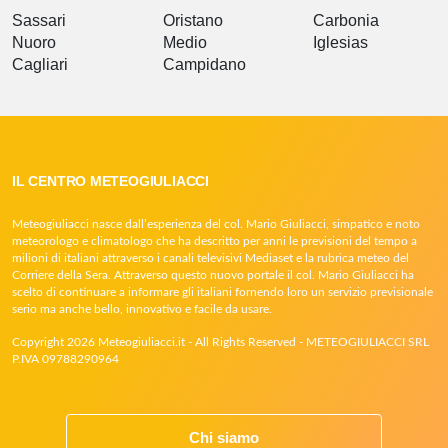
Sassari
Oristano
Carbonia
Nuoro
Medio
Iglesias
Cagliari
Campidano
IL CENTRO METEOGIULIACCI
Meteogiuliacci nasce dall’esperienza del col. Mario Giuliacci, simpatico e noto
meteorologo e climatologo che ha descritto per anni le previsioni del tempo a
milioni di italiani attraverso i canali televisivi Mediaset e la rubrica meteo del
Corriere della Sera. Attraverso questo nuovo portale il col. Mario Giuliacci ha
scelto di continuare a informare gli italiani fornendo loro un servizio previsionale
serio ma anche bello, innovativo e facile da usare.
Copyright 2026 Meteogiuliacci.it - All Rights Reserved - METEOGIULIACCI SRL
P.IVA 09788290964
Chi siamo