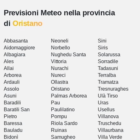
Previsioni Meteo nella provincia
di
Oristano
Abbasanta
Neoneli
Sini
Aidomaggiore
Norbello
Siris
Albagiara
Nughedu Santa
Solarussa
Ales
Vittoria
Sorradile
Allai
Nurachi
Tadasuni
Arborea
Nureci
Terralba
Ardauli
Ollastra
Tramatza
Assolo
Oristano
Tresnuraghes
Asuni
Palmas Arborea
Ulà Tirso
Baradili
Pau
Uras
Baratili San
Paulilatino
Usellus
Pietro
Pompu
Villanova
Baressa
Riola Sardo
Truschedu
Bauladu
Ruinas
Villaurbana
Bidonì
Samugheo
Villa Verde