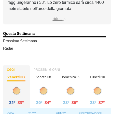
raggiungeranno i 33°. Lo zero termico sarà circa 4400
metri stabile nell'arco della giornata
riduci
Questa Settimana
Prossima Settimana
Radar
OGGI
PROSSIMI GIORNI
Venerdì 07
Sabato 08
Domenica 09
Lunedì 10
21°
33°
20°
34°
23°
36°
23°
37°
ORA
T° (C)
VENTO
PRECIPITAZIONI