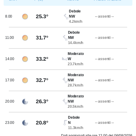
Debole
25.3°
8.00
NW
-- assenti --
4.2km/h
Debole
31.7°
11.00
NW
-- assenti --
14.4km/h
Moderato
33.2°
14.00
W
-- assenti --
23.7km/h
Moderato
32.7°
17.00
NW
-- assenti --
28.7km/h
Moderato
26.3°
20.00
NW
-- assenti --
20.5km/h
Debole
20.8°
23.00
N
-- assenti --
11.3km/h
Dati aggiornati alle ore 12.00 del 06/08/2026