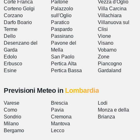
Corte Franca
Paitone
Vezza d'Oglio
Corteno Golgi
Palazzolo
Villa Carcina
Corzano
sull'Oglio
Villachiara
Darfo Boario
Paratico
Villanuova sul
Terme
Paspardo
Clisi
Dello
Passirano
Vione
Desenzano del
Pavone del
Visano
Garda
Mella
Vobarno
Edolo
San Paolo
Zone
Erbusco
Pertica Alta
Piancogno
Esine
Pertica Bassa
Gardaland
Previsioni Meteo in
Lombardia
Varese
Brescia
Lodi
Como
Pavia
Monza e della
Sondrio
Cremona
Brianza
Milano
Mantova
Bergamo
Lecco