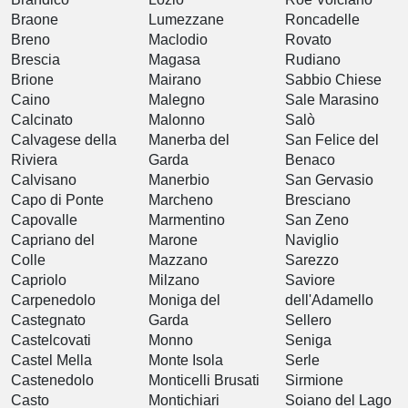
Braone
Lumezzane
Roncadelle
Breno
Maclodio
Rovato
Brescia
Magasa
Rudiano
Brione
Mairano
Sabbio Chiese
Caino
Malegno
Sale Marasino
Calcinato
Malonno
Salò
Calvagese della
Manerba del
San Felice del
Riviera
Garda
Benaco
Calvisano
Manerbio
San Gervasio
Capo di Ponte
Marcheno
Bresciano
Capovalle
Marmentino
San Zeno
Capriano del
Marone
Naviglio
Colle
Mazzano
Sarezzo
Capriolo
Milzano
Saviore
Carpenedolo
Moniga del
dell'Adamello
Castegnato
Garda
Sellero
Castelcovati
Monno
Seniga
Castel Mella
Monte Isola
Serle
Castenedolo
Monticelli Brusati
Sirmione
Casto
Montichiari
Soiano del Lago