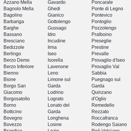
Azzano Mella
Gavardo
Poncarale
Bagnolo Mella
Ghedi
Ponte di Legno
Bagolino
Gianico
Pontevico
Barbariga
Gottolengo
Pontoglio
Barghe
Gussago
Pozzolengo
Bassano
Idro
Pralboino
Bresciano
Incudine
Preseglie
Bedizzole
Irma
Prestine
Berlingo
Iseo
Prevalle
Berzo Demo
Isorella
Provaglio d'Iseo
Berzo Inferiore
Lavenone
Provaglio Val
Bienno
Leno
Sabbia
Bione
Limone sul
Puegnago sul
Borgo San
Garda
Garda
Giacomo
Lodrino
Quinzano
Borgosatollo
Lograto
d'Oglio
Borno
Lonato del
Remedello
Botticino
Garda
Rezzato
Bovegno
Longhena
Roccafranca
Bovezzo
Losine
Rodengo Saiano
Brandico
Lozio
Roè Volciano