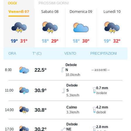
OGGI
PROSSIMI GIORNI
Venerdì 07
Sabato 08
Domenica 09
Lunedì 10
19°
31°
18°
29°
18°
30°
19°
32°
ORA
T° (C)
VENTO
PRECIPITAZIONI
Debole
22.5°
8.00
N
-- assenti --
10.0km/h
Debole
0.7 mm
30.9°
11.00
S
isolate
5.3km/h
Calmo
4.2 mm
30.8°
14.00
3.3km/h
deboli
Debole
2.8 mm
30.2°
17.00
NE