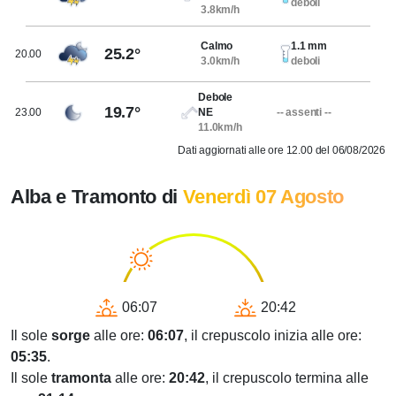
deboli
3.8km/h
Calmo
1.1 mm
25.2°
20.00
3.0km/h
deboli
Debole
19.7°
23.00
NE
-- assenti --
11.0km/h
Dati aggiornati alle ore 12.00 del 06/08/2026
Alba e Tramonto di
Venerdì 07 Agosto
06:07
20:42
Il sole
sorge
alle ore:
06:07
, il crepuscolo inizia alle ore:
05:35
.
Il sole
tramonta
alle ore:
20:42
, il crepuscolo termina alle