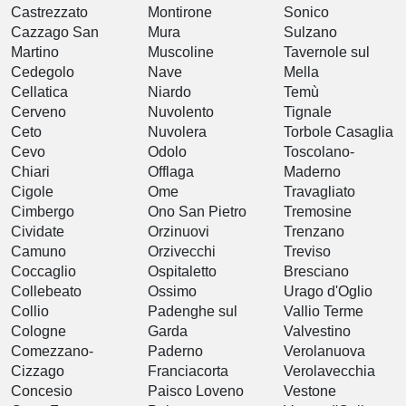
Castrezzato
Montirone
Sonico
Cazzago San
Mura
Sulzano
Martino
Muscoline
Tavernole sul
Cedegolo
Nave
Mella
Cellatica
Niardo
Temù
Cerveno
Nuvolento
Tignale
Ceto
Nuvolera
Torbole Casaglia
Cevo
Odolo
Toscolano-
Chiari
Offlaga
Maderno
Cigole
Ome
Travagliato
Cimbergo
Ono San Pietro
Tremosine
Cividate
Orzinuovi
Trenzano
Camuno
Orzivecchi
Treviso
Coccaglio
Ospitaletto
Bresciano
Collebeato
Ossimo
Urago d'Oglio
Collio
Padenghe sul
Vallio Terme
Cologne
Garda
Valvestino
Comezzano-
Paderno
Verolanuova
Cizzago
Franciacorta
Verolavecchia
Concesio
Paisco Loveno
Vestone