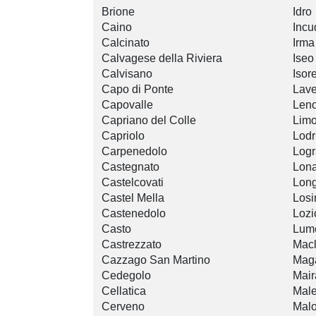
Brione
Idro
Caino
Incu
Calcinato
Irma
Calvagese della Riviera
Iseo
Calvisano
Isore
Capo di Ponte
Lav
Capovalle
Len
Capriano del Colle
Limo
Capriolo
Lodr
Carpenedolo
Logr
Castegnato
Lona
Castelcovati
Lon
Castel Mella
Losi
Castenedolo
Lozi
Casto
Lum
Castrezzato
Macl
Cazzago San Martino
Mag
Cedegolo
Mai
Cellatica
Mal
Cerveno
Mal