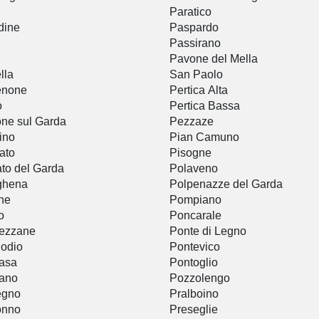
Paratico
dine
Paspardo
Passirano
Pavone del Mella
lla
San Paolo
enone
Pertica Alta
o
Pertica Bassa
ne sul Garda
Pezzaze
ino
Pian Camuno
ato
Pisogne
to del Garda
Polaveno
ghena
Polpenazze del Garda
ne
Pompiano
o
Poncarale
ezzane
Ponte di Legno
odio
Pontevico
asa
Pontoglio
rano
Pozzolengo
egno
Pralboino
onno
Preseglie