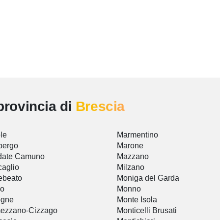
provincia di
Brescia
le
Marmentino
bergo
Marone
idate Camuno
Mazzano
aglio
Milzano
ebeato
Moniga del Garda
io
Monno
ogne
Monte Isola
ezzano-Cizzago
Monticelli Brusati