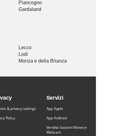
Piancogno
Gardaland
Lecco
Lodi
Monza e della Brianza
ivacy
Servizi
ies & privacy settings
App Apple
acy Policy
App Android
Vendita Stazioni Meteo e
Webcam