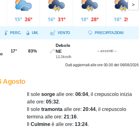
>
15°
26°
16°
31°
18°
28°
18°
29°
PERC.
UM.
VENTO
PRECIPITAZIONI
Debole
17°
83%
NE
-- assenti --
so
12.3km/h
Dati aggiornati alle ore 00.00 del 06/08/2026
6 Agosto
Il sole
sorge
alle ore:
06:04
, il crepuscolo inizia
alle ore:
05:32
.
Il sole
tramonta
alle ore:
20:44
, il crepuscolo
termina alle ore:
21:16
.
Il
Culmine
è alle ore:
13:24
.