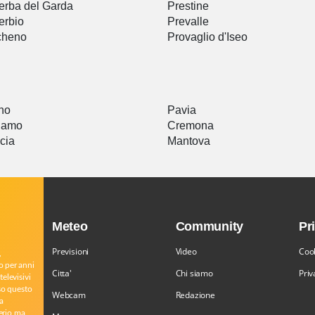
rba del Garda
Prestine
erbio
Prevalle
cheno
Provaglio d'Iseo
a
no
Pavia
gamo
Cremona
cia
Mantova
Meteo
Community
Pr
Previsioni
Video
Cook
,
o per anni
Citta'
Chi siamo
Priv
televisivi
rso questo
Webcam
Redazione
a
serio ma