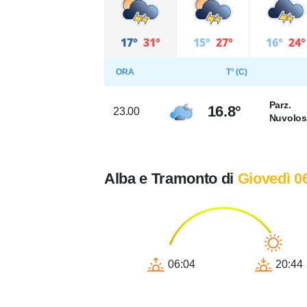
17°
31°
15°
27°
16°
24°
ORA
T° (C)
Parz.
16.8°
23.00
Nuvolo
Alba e Tramonto di
Giovedì 0
06:04
20:44