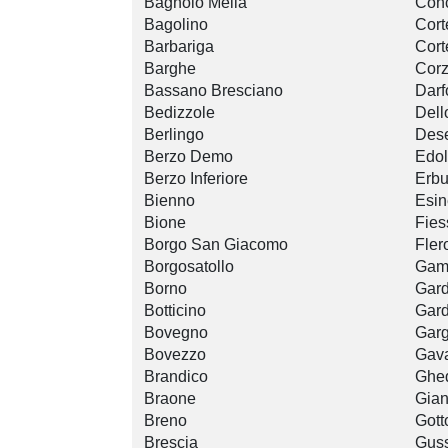
Bagnolo Mella
Con
Bagolino
Cort
Barbariga
Cort
Barghe
Cor
Bassano Bresciano
Darf
Bedizzole
Dell
Berlingo
Dese
Berzo Demo
Edo
Berzo Inferiore
Erb
Bienno
Esin
Bione
Fies
Borgo San Giacomo
Fler
Borgosatollo
Gam
Borno
Gard
Botticino
Gard
Bovegno
Gar
Bovezzo
Gav
Brandico
Ghe
Braone
Gian
Breno
Gott
Brescia
Gus