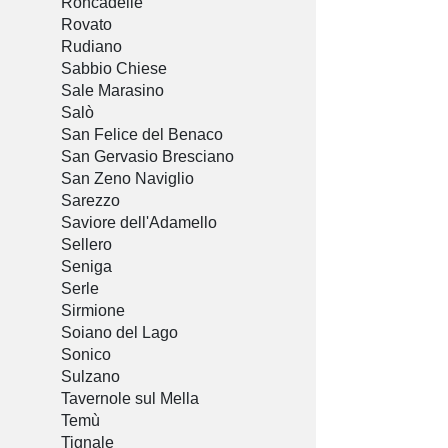
Roncadelle
Rovato
Rudiano
Sabbio Chiese
Sale Marasino
Salò
San Felice del Benaco
San Gervasio Bresciano
San Zeno Naviglio
Sarezzo
Saviore dell'Adamello
Sellero
Seniga
Serle
Sirmione
Soiano del Lago
Sonico
Sulzano
Tavernole sul Mella
Temù
Tignale