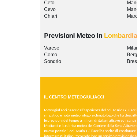
Ceto
Mane
Cevo
Man
Chiari
Mar
Previsioni Meteo in
Lombardi
Varese
Mila
Como
Ber
Sondrio
Bres
IL CENTRO METEOGIULIACCI
Meteogiuliacci nasce dall’esperienza del col. Mario Giuliacci
simpatico e noto meteorologo e climatologo che ha descritt
le previsioni del tempo a milioni di italiani attraverso i canali 
Mediaset e la rubrica meteo del Corriere della Sera. Attrave
nuovo portale il col. Mario Giuliacci ha scelto di continuare 
informare gli italiani fornendo loro un servizio previsionale 