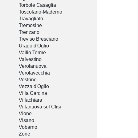
Torbole Casaglia
Toscolano-Maderno
Travagliato
Tremosine
Trenzano
Treviso Bresciano
Urago d'Oglio
Vallio Terme
Valvestino
Verolanuova
Verolavecchia
Vestone
Vezza d'Oglio
Villa Carcina
Villachiara
Villanuova sul Clisi
Vione
Visano
Vobarno
Zone