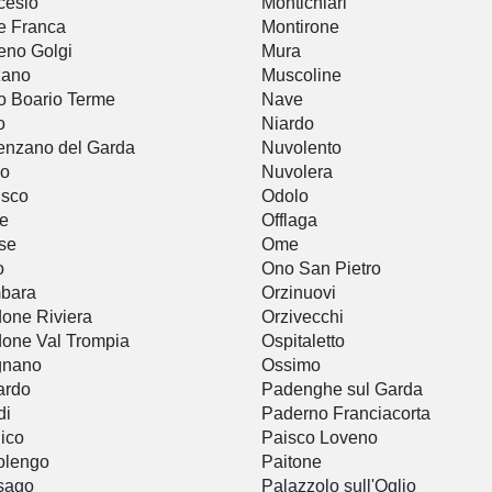
cesio
Montichiari
e Franca
Montirone
eno Golgi
Mura
zano
Muscoline
o Boario Terme
Nave
o
Niardo
nzano del Garda
Nuvolento
lo
Nuvolera
usco
Odolo
e
Offlaga
se
Ome
o
Ono San Pietro
bara
Orzinuovi
one Riviera
Orzivecchi
one Val Trompia
Ospitaletto
gnano
Ossimo
ardo
Padenghe sul Garda
di
Paderno Franciacorta
ico
Paisco Loveno
olengo
Paitone
sago
Palazzolo sull'Oglio