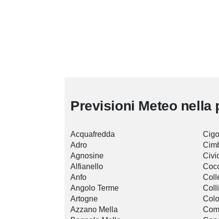
Previsioni Meteo nella 
Acquafredda
Cigo
Adro
Cim
Agnosine
Civ
Alfianello
Cocc
Anfo
Coll
Angolo Terme
Coll
Artogne
Col
Azzano Mella
Com