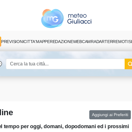
PREVISIONI
CITTA'
MAPPE
REDAZIONE
TERREMOTI
S
WEBCAM
RADAR
dine
Aggiungi ai Preferiti
del tempo per oggi, domani, dopodomani ed i prossimi