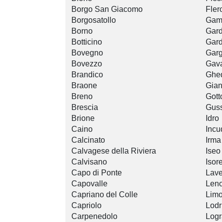
Borgo San Giacomo
Fler
Borgosatollo
Gam
Borno
Gard
Botticino
Gard
Bovegno
Gar
Bovezzo
Gav
Brandico
Ghe
Braone
Gian
Breno
Gott
Brescia
Gus
Brione
Idro
Caino
Incu
Calcinato
Irma
Calvagese della Riviera
Iseo
Calvisano
Isore
Capo di Ponte
Lav
Capovalle
Len
Capriano del Colle
Limo
Capriolo
Lodr
Carpenedolo
Logr