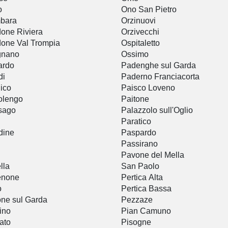
o
Ono San Pietro
bara
Orzinuovi
one Riviera
Orzivecchi
one Val Trompia
Ospitaletto
gnano
Ossimo
ardo
Padenghe sul Garda
di
Paderno Franciacorta
ico
Paisco Loveno
olengo
Paitone
sago
Palazzolo sull'Oglio
Paratico
dine
Paspardo
Passirano
Pavone del Mella
lla
San Paolo
enone
Pertica Alta
o
Pertica Bassa
ne sul Garda
Pezzaze
ino
Pian Camuno
ato
Pisogne