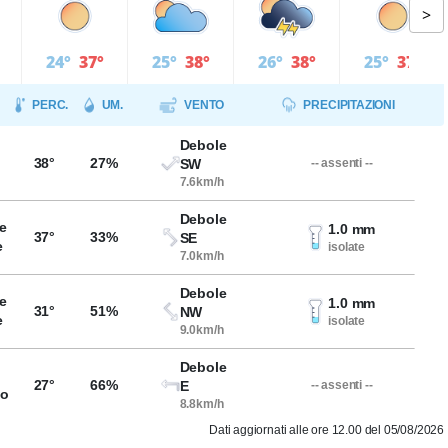
>
24°
37°
25°
38°
26°
38°
25°
37°
PERC.
UM.
VENTO
PRECIPITAZIONI
Debole
38°
27%
SW
-- assenti --
7.6km/h
Debole
e
1.0 mm
37°
33%
SE
e
isolate
7.0km/h
Debole
e
1.0 mm
31°
51%
NW
e
isolate
9.0km/h
Debole
27°
66%
E
-- assenti --
so
8.8km/h
Dati aggiornati alle ore 12.00 del 05/08/2026