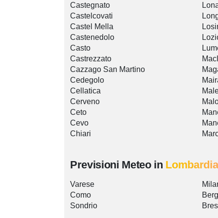
Castegnato
Lona
Castelcovati
Lon
Castel Mella
Losi
Castenedolo
Lozi
Casto
Lum
Castrezzato
Macl
Cazzago San Martino
Mag
Cedegolo
Mai
Cellatica
Mal
Cerveno
Mal
Ceto
Mane
Cevo
Man
Chiari
Mar
Previsioni Meteo in
Lombardi
Varese
Mila
Como
Ber
Sondrio
Bres