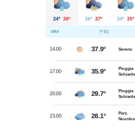
24°
38°
26°
37°
24°
35°
ORA
T° (C)
37.9°
14.00
Sereno
Pioggia 
35.9°
17.00
Schiarit
Pioggia 
29.7°
20.00
Schiarit
Parz.
26.1°
23.00
Nuvolo