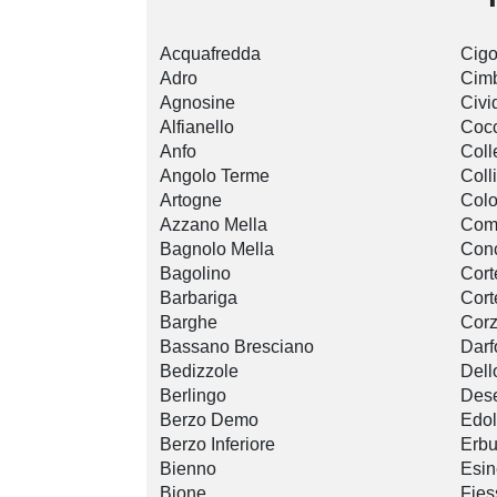
Acquafredda
Cigo
Adro
Cim
Agnosine
Civ
Alfianello
Cocc
Anfo
Coll
Angolo Terme
Coll
Artogne
Col
Azzano Mella
Com
Bagnolo Mella
Con
Bagolino
Cort
Barbariga
Cort
Barghe
Cor
Bassano Bresciano
Darf
Bedizzole
Dell
Berlingo
Dese
Berzo Demo
Edo
Berzo Inferiore
Erb
Bienno
Esin
Bione
Fies