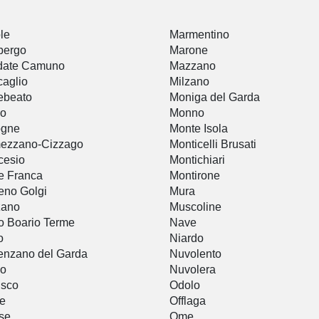
le
Marmentino
bergo
Marone
idate Camuno
Mazzano
aglio
Milzano
ebeato
Moniga del Garda
io
Monno
ogne
Monte Isola
ezzano-Cizzago
Monticelli Brusati
cesio
Montichiari
e Franca
Montirone
eno Golgi
Mura
zano
Muscoline
o Boario Terme
Nave
o
Niardo
nzano del Garda
Nuvolento
lo
Nuvolera
usco
Odolo
e
Offlaga
se
Ome