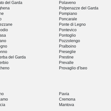
to del Garda
Polaveno
ghena
Polpenazze del Garda
ne
Pompiano
o
Poncarale
ezzane
Ponte di Legno
odio
Pontevico
asa
Pontoglio
rano
Pozzolengo
egno
Pralboino
onno
Preseglie
rba del Garda
Prestine
erbio
Prevalle
cheno
Provaglio d'Iseo
a
no
Pavia
gamo
Cremona
cia
Mantova