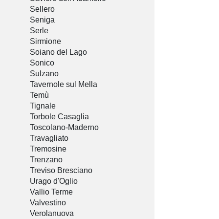
Sellero
Seniga
Serle
Sirmione
Soiano del Lago
Sonico
Sulzano
Tavernole sul Mella
Temù
Tignale
Torbole Casaglia
Toscolano-Maderno
Travagliato
Tremosine
Trenzano
Treviso Bresciano
Urago d'Oglio
Vallio Terme
Valvestino
Verolanuova