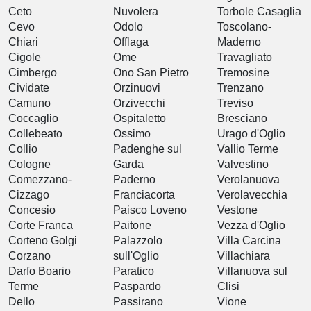
Ceto
Nuvolera
Torbole Casaglia
Cevo
Odolo
Toscolano-
Chiari
Offlaga
Maderno
Cigole
Ome
Travagliato
Cimbergo
Ono San Pietro
Tremosine
Cividate
Orzinuovi
Trenzano
Camuno
Orzivecchi
Treviso
Coccaglio
Ospitaletto
Bresciano
Collebeato
Ossimo
Urago d'Oglio
Collio
Padenghe sul
Vallio Terme
Cologne
Garda
Valvestino
Comezzano-
Paderno
Verolanuova
Cizzago
Franciacorta
Verolavecchia
Concesio
Paisco Loveno
Vestone
Corte Franca
Paitone
Vezza d'Oglio
Corteno Golgi
Palazzolo
Villa Carcina
Corzano
sull'Oglio
Villachiara
Darfo Boario
Paratico
Villanuova sul
Terme
Paspardo
Clisi
Dello
Passirano
Vione