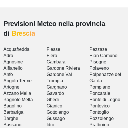
Previsioni Meteo nella provincia
di
Brescia
Acquafredda
Fiesse
Pezzaze
Adro
Flero
Pian Camuno
Agnosine
Gambara
Pisogne
Alfianello
Gardone Riviera
Polaveno
Anfo
Gardone Val
Polpenazze del
Angolo Terme
Trompia
Garda
Artogne
Gargnano
Pompiano
Azzano Mella
Gavardo
Poncarale
Bagnolo Mella
Ghedi
Ponte di Legno
Bagolino
Gianico
Pontevico
Barbariga
Gottolengo
Pontoglio
Barghe
Gussago
Pozzolengo
Bassano
Idro
Pralboino