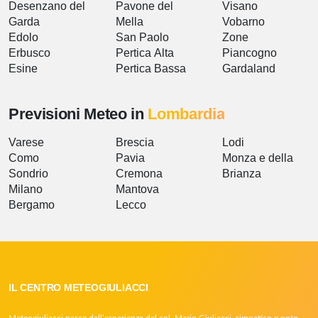
Desenzano del
Pavone del
Visano
Garda
Mella
Vobarno
Edolo
San Paolo
Zone
Erbusco
Pertica Alta
Piancogno
Esine
Pertica Bassa
Gardaland
Previsioni Meteo in
Lombardia
Varese
Brescia
Lodi
Como
Pavia
Monza e della
Sondrio
Cremona
Brianza
Milano
Mantova
Bergamo
Lecco
IL CENTRO METEOGIULIACCI
Meteogiuliacci nasce dall’esperienza del col. Mario Giuliacci, simpatico e noto