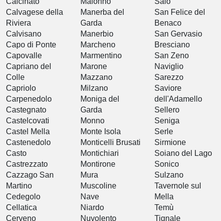
Calcinato
Malonno
Salò
Calvagese della
Manerba del
San Felice del
Riviera
Garda
Benaco
Calvisano
Manerbio
San Gervasio
Capo di Ponte
Marcheno
Bresciano
Capovalle
Marmentino
San Zeno
Capriano del
Marone
Naviglio
Colle
Mazzano
Sarezzo
Capriolo
Milzano
Saviore
Carpenedolo
Moniga del
dell'Adamello
Castegnato
Garda
Sellero
Castelcovati
Monno
Seniga
Castel Mella
Monte Isola
Serle
Castenedolo
Monticelli Brusati
Sirmione
Casto
Montichiari
Soiano del Lago
Castrezzato
Montirone
Sonico
Cazzago San
Mura
Sulzano
Martino
Muscoline
Tavernole sul
Cedegolo
Nave
Mella
Cellatica
Niardo
Temù
Cerveno
Nuvolento
Tignale