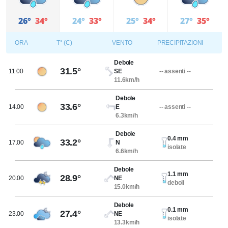
26°
34°
24°
33°
25°
34°
27°
35°
ORA
T° (C)
VENTO
PRECIPITAZIONI
Debole
31.5°
11.00
SE
-- assenti --
11.6km/h
Debole
33.6°
14.00
E
-- assenti --
6.3km/h
Debole
0.4 mm
33.2°
17.00
N
isolate
6.6km/h
Debole
1.1 mm
28.9°
20.00
NE
deboli
15.0km/h
Debole
0.1 mm
27.4°
23.00
NE
isolate
13.3km/h