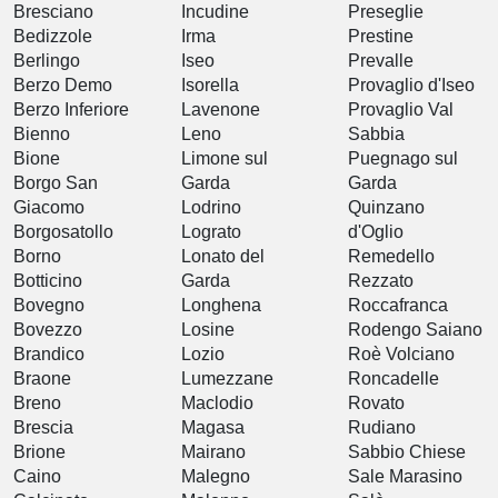
Bresciano
Incudine
Preseglie
Bedizzole
Irma
Prestine
Berlingo
Iseo
Prevalle
Berzo Demo
Isorella
Provaglio d'Iseo
Berzo Inferiore
Lavenone
Provaglio Val
Bienno
Leno
Sabbia
Bione
Limone sul
Puegnago sul
Borgo San
Garda
Garda
Giacomo
Lodrino
Quinzano
Borgosatollo
Lograto
d'Oglio
Borno
Lonato del
Remedello
Botticino
Garda
Rezzato
Bovegno
Longhena
Roccafranca
Bovezzo
Losine
Rodengo Saiano
Brandico
Lozio
Roè Volciano
Braone
Lumezzane
Roncadelle
Breno
Maclodio
Rovato
Brescia
Magasa
Rudiano
Brione
Mairano
Sabbio Chiese
Caino
Malegno
Sale Marasino