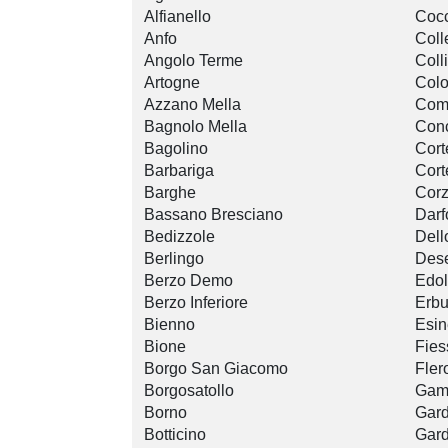
Alfianello
Cocc
Anfo
Coll
Angolo Terme
Coll
Artogne
Col
Azzano Mella
Com
Bagnolo Mella
Con
Bagolino
Cort
Barbariga
Cort
Barghe
Cor
Bassano Bresciano
Darf
Bedizzole
Dell
Berlingo
Dese
Berzo Demo
Edo
Berzo Inferiore
Erb
Bienno
Esin
Bione
Fies
Borgo San Giacomo
Fler
Borgosatollo
Gam
Borno
Gard
Botticino
Gard