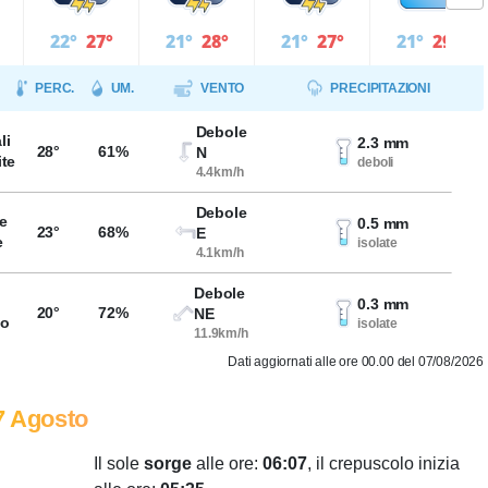
22°
27°
21°
28°
21°
27°
21°
29°
PERC.
UM.
VENTO
PRECIPITAZIONI
Debole
li
2.3 mm
28°
61%
N
ite
deboli
4.4km/h
Debole
e
0.5 mm
23°
68%
E
e
isolate
4.1km/h
Debole
0.3 mm
20°
72%
NE
so
isolate
11.9km/h
Dati aggiornati alle ore 00.00 del 07/08/2026
7 Agosto
Il sole
sorge
alle ore:
06:07
, il crepuscolo inizia