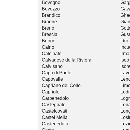
Bovegno
Gar
Bovezzo
Gav
Brandico
Ghe
Braone
Gian
Breno
Gott
Brescia
Gus
Brione
Idro
Caino
Incu
Calcinato
Irma
Calvagese della Riviera
Iseo
Calvisano
Isore
Capo di Ponte
Lav
Capovalle
Len
Capriano del Colle
Limo
Capriolo
Lodr
Carpenedolo
Logr
Castegnato
Lona
Castelcovati
Lon
Castel Mella
Losi
Castenedolo
Lozi