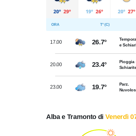
20°
29°
19°
26°
20°
27°
ORA
T° (C)
Tempora
26.7°
17.00
e Schiar
Pioggia 
23.4°
20.00
Schiarit
Parz.
19.7°
23.00
Nuvolo
Alba e Tramonto di
Venerdì 0