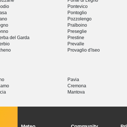
ezzane
Ponte di Legno
odio
Pontevico
asa
Pontoglio
rano
Pozzolengo
egno
Pralboino
onno
Preseglie
rba del Garda
Prestine
erbio
Prevalle
cheno
Provaglio d'Iseo
a
no
Pavia
gamo
Cremona
cia
Mantova
Meteo
Community
Pr