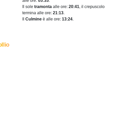
alle ore:
05:35
.
Il sole
tramonta
alle ore:
20:41
, il crepuscolo
termina alle ore:
21:13
.
Il
Culmine
è alle ore:
13:24
.
llio