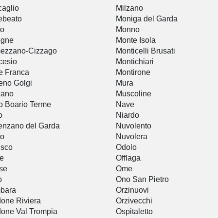
aglio
Milzano
ebeato
Moniga del Garda
io
Monno
ogne
Monte Isola
ezzano-Cizzago
Monticelli Brusati
cesio
Montichiari
e Franca
Montirone
eno Golgi
Mura
zano
Muscoline
o Boario Terme
Nave
o
Niardo
nzano del Garda
Nuvolento
lo
Nuvolera
usco
Odolo
e
Offlaga
se
Ome
o
Ono San Pietro
bara
Orzinuovi
one Riviera
Orzivecchi
one Val Trompia
Ospitaletto