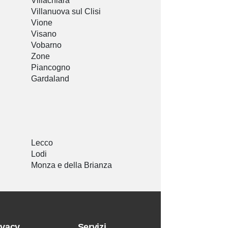
Villachiara
Villanuova sul Clisi
Vione
Visano
Vobarno
Zone
Piancogno
Gardaland
Lecco
Lodi
Monza e della Brianza
ivacy
Servizi