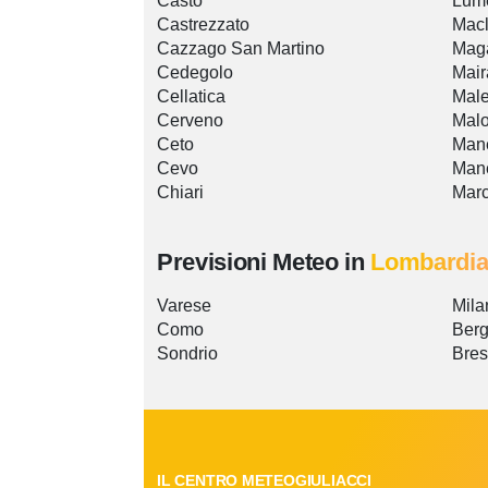
Casto
Lum
Castrezzato
Macl
Cazzago San Martino
Mag
Cedegolo
Mai
Cellatica
Mal
Cerveno
Mal
Ceto
Mane
Cevo
Man
Chiari
Mar
Previsioni Meteo in
Lombardi
Varese
Mila
Como
Ber
Sondrio
Bres
IL CENTRO METEOGIULIACCI