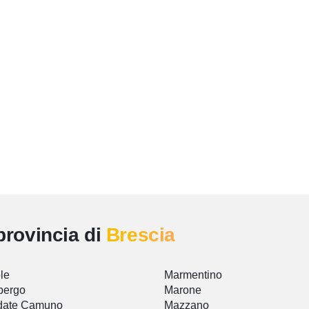
provincia di
Brescia
le
Marmentino
bergo
Marone
idate Camuno
Mazzano