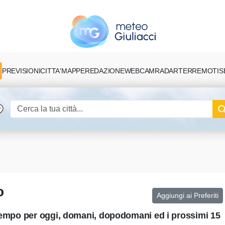
PREVISIONI
CITTA'
MAPPE
REDAZIONE
TERREMOTI
S
WEBCAM
RADAR
o
Aggiungi ai Preferiti
 tempo per oggi, domani, dopodomani ed i prossimi 15