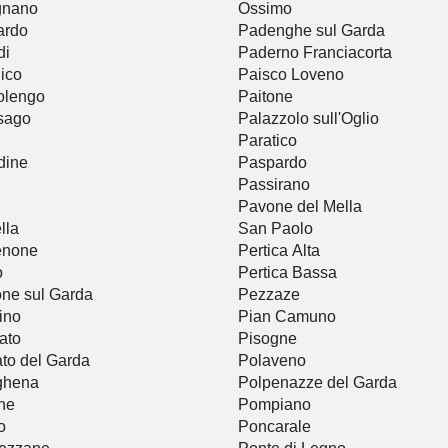
gnano
Ossimo
ardo
Padenghe sul Garda
di
Paderno Franciacorta
ico
Paisco Loveno
olengo
Paitone
sago
Palazzolo sull'Oglio
Paratico
dine
Paspardo
Passirano
Pavone del Mella
lla
San Paolo
enone
Pertica Alta
o
Pertica Bassa
ne sul Garda
Pezzaze
ino
Pian Camuno
ato
Pisogne
to del Garda
Polaveno
ghena
Polpenazze del Garda
ne
Pompiano
o
Poncarale