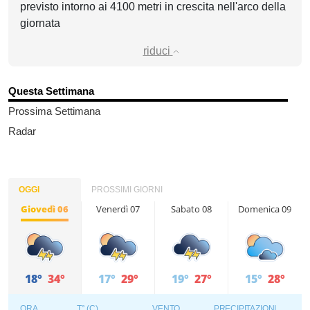
previsto intorno ai 4100 metri in crescita nell'arco della
giornata
riduci
Questa Settimana
Prossima Settimana
Radar
OGGI
PROSSIMI GIORNI
Giovedì 06
Venerdì 07
Sabato 08
Domenica 09
18°
34°
17°
29°
19°
27°
15°
28°
ORA
T° (C)
VENTO
PRECIPITAZIONI