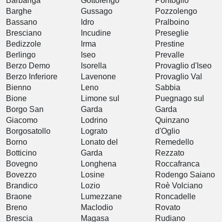
Barbariga
Gottolengo
Pontoglio
Barghe
Gussago
Pozzolengo
Bassano
Idro
Pralboino
Bresciano
Incudine
Preseglie
Bedizzole
Irma
Prestine
Berlingo
Iseo
Prevalle
Berzo Demo
Isorella
Provaglio d'Iseo
Berzo Inferiore
Lavenone
Provaglio Val
Bienno
Leno
Sabbia
Bione
Limone sul
Puegnago sul
Borgo San
Garda
Garda
Giacomo
Lodrino
Quinzano
Borgosatollo
Lograto
d'Oglio
Borno
Lonato del
Remedello
Botticino
Garda
Rezzato
Bovegno
Longhena
Roccafranca
Bovezzo
Losine
Rodengo Saiano
Brandico
Lozio
Roè Volciano
Braone
Lumezzane
Roncadelle
Breno
Maclodio
Rovato
Brescia
Magasa
Rudiano