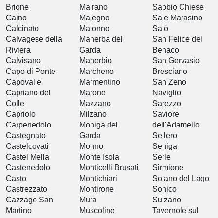
Brione
Mairano
Sabbio Chiese
Caino
Malegno
Sale Marasino
Calcinato
Malonno
Salò
Calvagese della
Manerba del
San Felice del
Riviera
Garda
Benaco
Calvisano
Manerbio
San Gervasio
Capo di Ponte
Marcheno
Bresciano
Capovalle
Marmentino
San Zeno
Capriano del
Marone
Naviglio
Colle
Mazzano
Sarezzo
Capriolo
Milzano
Saviore
Carpenedolo
Moniga del
dell'Adamello
Castegnato
Garda
Sellero
Castelcovati
Monno
Seniga
Castel Mella
Monte Isola
Serle
Castenedolo
Monticelli Brusati
Sirmione
Casto
Montichiari
Soiano del Lago
Castrezzato
Montirone
Sonico
Cazzago San
Mura
Sulzano
Martino
Muscoline
Tavernole sul