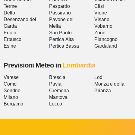
Terme
Paspardo
Clisi
Dello
Passirano
Vione
Desenzano del
Pavone del
Visano
Garda
Mella
Vobarno
Edolo
San Paolo
Zone
Erbusco
Pertica Alta
Piancogno
Esine
Pertica Bassa
Gardaland
Previsioni Meteo in
Lombardia
Varese
Brescia
Lodi
Como
Pavia
Monza e della
Sondrio
Cremona
Brianza
Milano
Mantova
Bergamo
Lecco