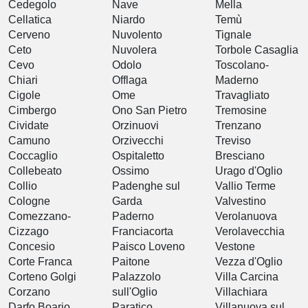
Cedegolo
Nave
Mella
Cellatica
Niardo
Temù
Cerveno
Nuvolento
Tignale
Ceto
Nuvolera
Torbole Casaglia
Cevo
Odolo
Toscolano-
Chiari
Offlaga
Maderno
Cigole
Ome
Travagliato
Cimbergo
Ono San Pietro
Tremosine
Cividate
Orzinuovi
Trenzano
Camuno
Orzivecchi
Treviso
Coccaglio
Ospitaletto
Bresciano
Collebeato
Ossimo
Urago d'Oglio
Collio
Padenghe sul
Vallio Terme
Cologne
Garda
Valvestino
Comezzano-
Paderno
Verolanuova
Cizzago
Franciacorta
Verolavecchia
Concesio
Paisco Loveno
Vestone
Corte Franca
Paitone
Vezza d'Oglio
Corteno Golgi
Palazzolo
Villa Carcina
Corzano
sull'Oglio
Villachiara
Darfo Boario
Paratico
Villanuova sul