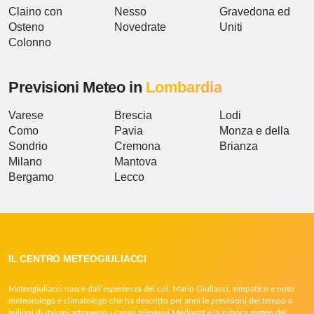
Claino con
Nesso
Gravedona ed
Osteno
Novedrate
Uniti
Colonno
Previsioni Meteo in
Lombardia
Varese
Brescia
Lodi
Como
Pavia
Monza e della
Sondrio
Cremona
Brianza
Milano
Mantova
Bergamo
Lecco
IL CENTRO METEOGIULIACCI
Meteogiuliacci nasce dall’esperienza del col. Mario Giuliacci, simpatico e noto
meteorologo e climatologo che ha descritto per anni le previsioni del tempo a
milioni di italiani attraverso i canali televisivi Mediaset e la rubrica meteo del