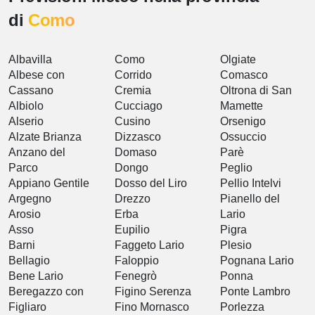
di
Como
Albavilla
Como
Olgiate
Albese con
Corrido
Comasco
Cassano
Cremia
Oltrona di San
Albiolo
Cucciago
Mamette
Alserio
Cusino
Orsenigo
Alzate Brianza
Dizzasco
Ossuccio
Anzano del
Domaso
Parè
Parco
Dongo
Peglio
Appiano Gentile
Dosso del Liro
Pellio Intelvi
Argegno
Drezzo
Pianello del
Arosio
Erba
Lario
Asso
Eupilio
Pigra
Barni
Faggeto Lario
Plesio
Bellagio
Faloppio
Pognana Lario
Bene Lario
Fenegrò
Ponna
Beregazzo con
Figino Serenza
Ponte Lambro
Figliaro
Fino Mornasco
Porlezza