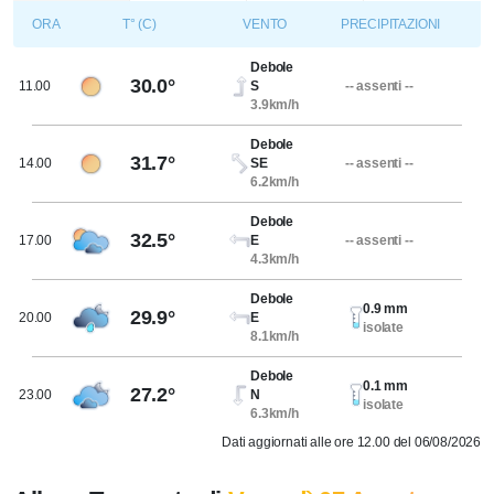
ORA
T° (C)
VENTO
PRECIPITAZIONI
Debole
30.0°
11.00
S
-- assenti --
3.9km/h
Debole
31.7°
14.00
SE
-- assenti --
6.2km/h
Debole
32.5°
17.00
E
-- assenti --
4.3km/h
Debole
0.9 mm
29.9°
20.00
E
isolate
8.1km/h
Debole
0.1 mm
27.2°
23.00
N
isolate
6.3km/h
Dati aggiornati alle ore 12.00 del 06/08/2026