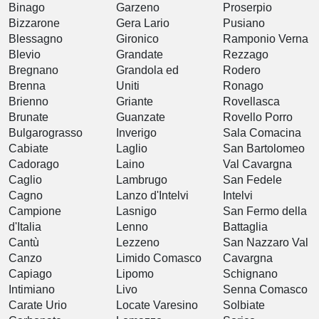
Binago
Garzeno
Proserpio
Bizzarone
Gera Lario
Pusiano
Blessagno
Gironico
Ramponio Verna
Blevio
Grandate
Rezzago
Bregnano
Grandola ed
Rodero
Brenna
Uniti
Ronago
Brienno
Griante
Rovellasca
Brunate
Guanzate
Rovello Porro
Bulgarograsso
Inverigo
Sala Comacina
Cabiate
Laglio
San Bartolomeo
Cadorago
Laino
Val Cavargna
Caglio
Lambrugo
San Fedele
Cagno
Lanzo d'Intelvi
Intelvi
Campione
Lasnigo
San Fermo della
d'Italia
Lenno
Battaglia
Cantù
Lezzeno
San Nazzaro Val
Canzo
Limido Comasco
Cavargna
Capiago
Lipomo
Schignano
Intimiano
Livo
Senna Comasco
Carate Urio
Locate Varesino
Solbiate