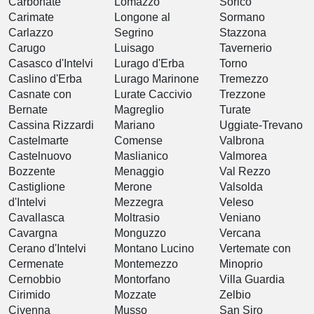
Carbonate
Lomazzo
Sorico
Carimate
Longone al
Sormano
Carlazzo
Segrino
Stazzona
Carugo
Luisago
Tavernerio
Casasco d'Intelvi
Lurago d'Erba
Torno
Caslino d'Erba
Lurago Marinone
Tremezzo
Casnate con
Lurate Caccivio
Trezzone
Bernate
Magreglio
Turate
Cassina Rizzardi
Mariano
Uggiate-Trevano
Castelmarte
Comense
Valbrona
Castelnuovo
Maslianico
Valmorea
Bozzente
Menaggio
Val Rezzo
Castiglione
Merone
Valsolda
d'Intelvi
Mezzegra
Veleso
Cavallasca
Moltrasio
Veniano
Cavargna
Monguzzo
Vercana
Cerano d'Intelvi
Montano Lucino
Vertemate con
Cermenate
Montemezzo
Minoprio
Cernobbio
Montorfano
Villa Guardia
Cirimido
Mozzate
Zelbio
Civenna
Musso
San Siro