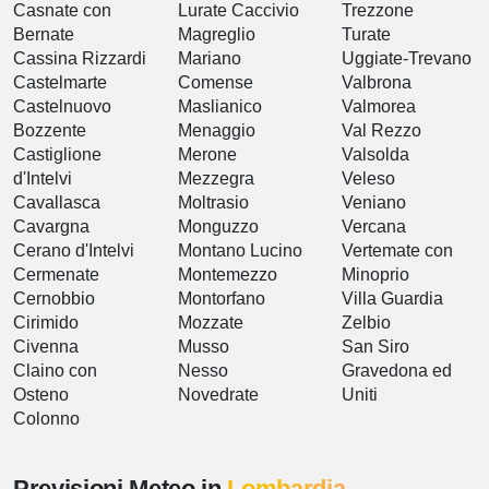
Casnate con
Lurate Caccivio
Trezzone
Bernate
Magreglio
Turate
Cassina Rizzardi
Mariano
Uggiate-Trevano
Castelmarte
Comense
Valbrona
Castelnuovo
Maslianico
Valmorea
Bozzente
Menaggio
Val Rezzo
Castiglione
Merone
Valsolda
d'Intelvi
Mezzegra
Veleso
Cavallasca
Moltrasio
Veniano
Cavargna
Monguzzo
Vercana
Cerano d'Intelvi
Montano Lucino
Vertemate con
Cermenate
Montemezzo
Minoprio
Cernobbio
Montorfano
Villa Guardia
Cirimido
Mozzate
Zelbio
Civenna
Musso
San Siro
Claino con
Nesso
Gravedona ed
Osteno
Novedrate
Uniti
Colonno
Previsioni Meteo in
Lombardia