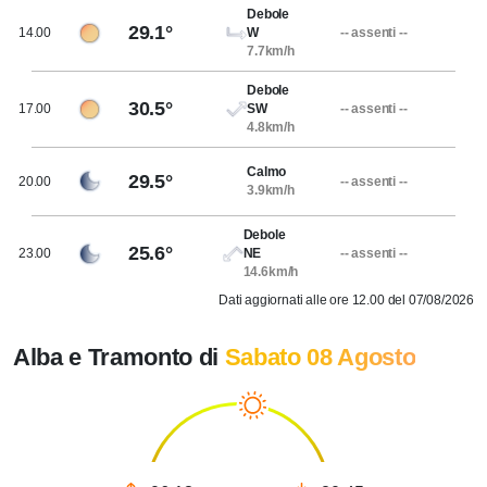
Debole
29.1°
14.00
W
-- assenti --
7.7km/h
Debole
30.5°
17.00
SW
-- assenti --
4.8km/h
Calmo
29.5°
20.00
-- assenti --
3.9km/h
Debole
25.6°
23.00
NE
-- assenti --
14.6km/h
Dati aggiornati alle ore 12.00 del 07/08/2026
Alba e Tramonto di
Sabato 08 Agosto