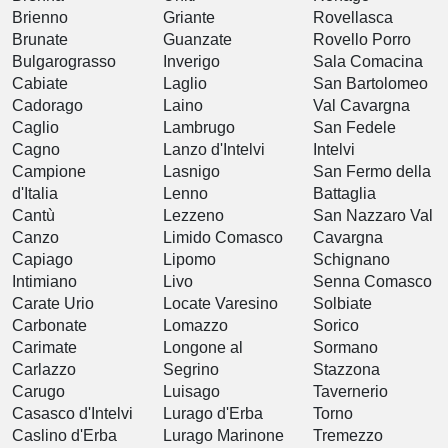
Brienno
Griante
Rovellasca
Brunate
Guanzate
Rovello Porro
Bulgarograsso
Inverigo
Sala Comacina
Cabiate
Laglio
San Bartolomeo
Cadorago
Laino
Val Cavargna
Caglio
Lambrugo
San Fedele
Cagno
Lanzo d'Intelvi
Intelvi
Campione
Lasnigo
San Fermo della
d'Italia
Lenno
Battaglia
Cantù
Lezzeno
San Nazzaro Val
Canzo
Limido Comasco
Cavargna
Capiago
Lipomo
Schignano
Intimiano
Livo
Senna Comasco
Carate Urio
Locate Varesino
Solbiate
Carbonate
Lomazzo
Sorico
Carimate
Longone al
Sormano
Carlazzo
Segrino
Stazzona
Carugo
Luisago
Tavernerio
Casasco d'Intelvi
Lurago d'Erba
Torno
Caslino d'Erba
Lurago Marinone
Tremezzo