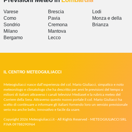
Varese
Brescia
Lodi
Como
Pavia
Monza e della
Sondrio
Cremona
Brianza
Milano
Mantova
Bergamo
Lecco
IL CENTRO METEOGIULIACCI
Meteogiuliacci nasce dall’esperienza del col. Mario Giuliacci, simpatico e noto
meteorologo e climatologo che ha descritto per anni le previsioni del tempo a
milioni di italiani attraverso i canali televisivi Mediaset e la rubrica meteo del
Corriere della Sera. Attraverso questo nuovo portale il col. Mario Giuliacci ha
scelto di continuare a informare gli italiani fornendo loro un servizio previsionale
serio ma anche bello, innovativo e facile da usare.
Copyright 2026 Meteogiuliacci.it - All Rights Reserved - METEOGIULIACCI SRL
P.IVA 09788290964