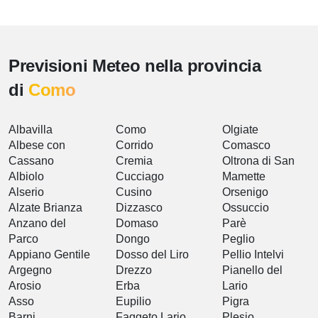
Previsioni Meteo nella provincia
di
Como
Albavilla
Como
Olgiate
Albese con
Corrido
Comasco
Cassano
Cremia
Oltrona di San
Albiolo
Cucciago
Mamette
Alserio
Cusino
Orsenigo
Alzate Brianza
Dizzasco
Ossuccio
Anzano del
Domaso
Parè
Parco
Dongo
Peglio
Appiano Gentile
Dosso del Liro
Pellio Intelvi
Argegno
Drezzo
Pianello del
Arosio
Erba
Lario
Asso
Eupilio
Pigra
Barni
Faggeto Lario
Plesio