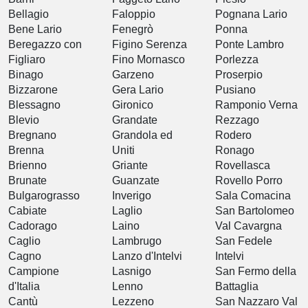
Bellagio
Faloppio
Pognana Lario
Bene Lario
Fenegrò
Ponna
Beregazzo con
Figino Serenza
Ponte Lambro
Figliaro
Fino Mornasco
Porlezza
Binago
Garzeno
Proserpio
Bizzarone
Gera Lario
Pusiano
Blessagno
Gironico
Ramponio Verna
Blevio
Grandate
Rezzago
Bregnano
Grandola ed
Rodero
Brenna
Uniti
Ronago
Brienno
Griante
Rovellasca
Brunate
Guanzate
Rovello Porro
Bulgarograsso
Inverigo
Sala Comacina
Cabiate
Laglio
San Bartolomeo
Cadorago
Laino
Val Cavargna
Caglio
Lambrugo
San Fedele
Cagno
Lanzo d'Intelvi
Intelvi
Campione
Lasnigo
San Fermo della
d'Italia
Lenno
Battaglia
Cantù
Lezzeno
San Nazzaro Val