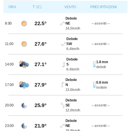
ORA
T° (C)
VENTO
PRECIPITAZIONI
Debole
22.5°
8.00
NE
-- assenti --
14.5km/h
Debole
27.6°
11.00
SW
-- assenti --
6.4km/h
Debole
1.8 mm
27.1°
14.00
S
deboli
6.4km/h
Debole
0.8 mm
27.9°
17.00
N
isolate
13.0km/h
Debole
25.9°
20.00
SE
-- assenti --
12.0km/h
Debole
21.9°
23.00
NE
-- assenti --
18.9km/h