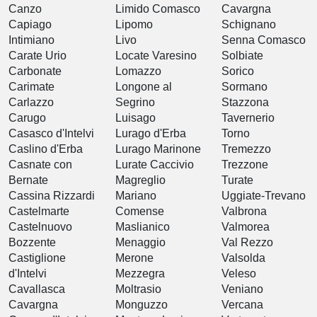
Canzo
Limido Comasco
Cavargna
Capiago
Lipomo
Schignano
Intimiano
Livo
Senna Comasco
Carate Urio
Locate Varesino
Solbiate
Carbonate
Lomazzo
Sorico
Carimate
Longone al
Sormano
Carlazzo
Segrino
Stazzona
Carugo
Luisago
Tavernerio
Casasco d'Intelvi
Lurago d'Erba
Torno
Caslino d'Erba
Lurago Marinone
Tremezzo
Casnate con
Lurate Caccivio
Trezzone
Bernate
Magreglio
Turate
Cassina Rizzardi
Mariano
Uggiate-Trevano
Castelmarte
Comense
Valbrona
Castelnuovo
Maslianico
Valmorea
Bozzente
Menaggio
Val Rezzo
Castiglione
Merone
Valsolda
d'Intelvi
Mezzegra
Veleso
Cavallasca
Moltrasio
Veniano
Cavargna
Monguzzo
Vercana