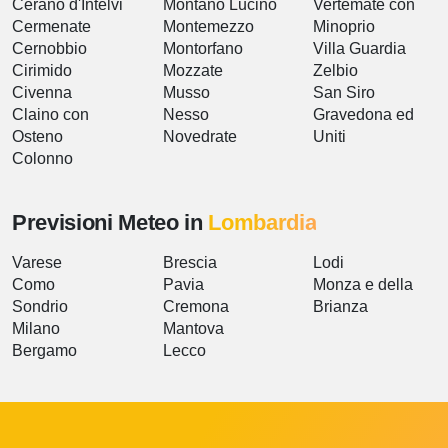
Cerano d'Intelvi
Montano Lucino
Vertemate con
Cermenate
Montemezzo
Minoprio
Cernobbio
Montorfano
Villa Guardia
Cirimido
Mozzate
Zelbio
Civenna
Musso
San Siro
Claino con
Nesso
Gravedona ed
Osteno
Novedrate
Uniti
Colonno
Previsioni Meteo in
Lombardia
Varese
Brescia
Lodi
Como
Pavia
Monza e della
Sondrio
Cremona
Brianza
Milano
Mantova
Bergamo
Lecco