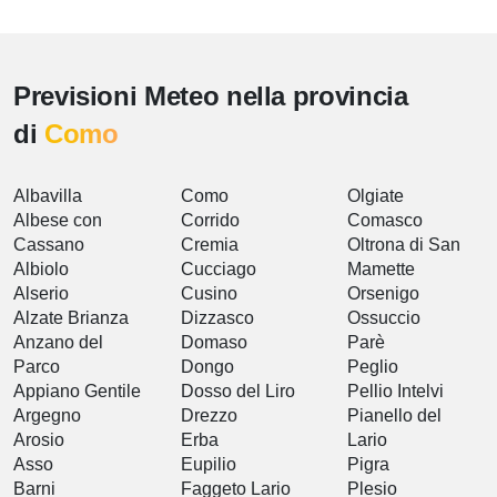
Previsioni Meteo nella provincia
di
Como
Albavilla
Como
Olgiate
Albese con
Corrido
Comasco
Cassano
Cremia
Oltrona di San
Albiolo
Cucciago
Mamette
Alserio
Cusino
Orsenigo
Alzate Brianza
Dizzasco
Ossuccio
Anzano del
Domaso
Parè
Parco
Dongo
Peglio
Appiano Gentile
Dosso del Liro
Pellio Intelvi
Argegno
Drezzo
Pianello del
Arosio
Erba
Lario
Asso
Eupilio
Pigra
Barni
Faggeto Lario
Plesio