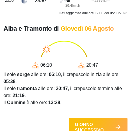
23.6°
23.00
NE
-- assenti --
20.4km/h
Dati aggiornati alle ore 12.00 del 05/08/2026
Alba e Tramonto di
Giovedì 06 Agosto
06:10
20:47
Il sole
sorge
alle ore:
06:10
, il crepuscolo inizia alle ore:
05:38
.
Il sole
tramonta
alle ore:
20:47
, il crepuscolo termina alle
ore:
21:19
.
Il
Culmine
è alle ore:
13:28
.
GIORNO
SUCCESSIVO