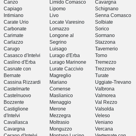
Canzo
Limido Comasco
Cavargna
Capiago
Lipomo
Schignano
Intimiano
Livo
Senna Comasco
Carate Urio
Locate Varesino
Solbiate
Carbonate
Lomazzo
Sorico
Carimate
Longone al
Sormano
Carlazzo
Segrino
Stazzona
Carugo
Luisago
Tavernerio
Casasco d'Intelvi
Lurago d'Erba
Torno
Caslino d'Erba
Lurago Marinone
Tremezzo
Casnate con
Lurate Caccivio
Trezzone
Bernate
Magreglio
Turate
Cassina Rizzardi
Mariano
Uggiate-Trevano
Castelmarte
Comense
Valbrona
Castelnuovo
Maslianico
Valmorea
Bozzente
Menaggio
Val Rezzo
Castiglione
Merone
Valsolda
d'Intelvi
Mezzegra
Veleso
Cavallasca
Moltrasio
Veniano
Cavargna
Monguzzo
Vercana
Cerano d'Intelvi
Montano Lucino
Vertemate con