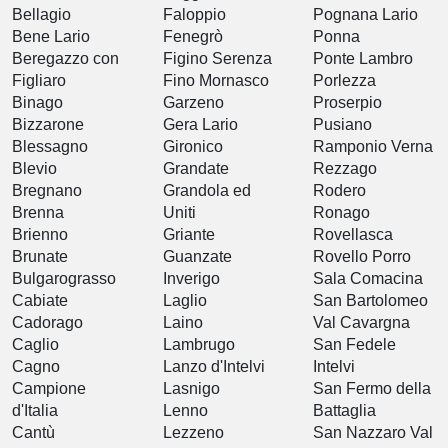
Bellagio
Faloppio
Pognana Lario
Bene Lario
Fenegrò
Ponna
Beregazzo con
Figino Serenza
Ponte Lambro
Figliaro
Fino Mornasco
Porlezza
Binago
Garzeno
Proserpio
Bizzarone
Gera Lario
Pusiano
Blessagno
Gironico
Ramponio Verna
Blevio
Grandate
Rezzago
Bregnano
Grandola ed
Rodero
Brenna
Uniti
Ronago
Brienno
Griante
Rovellasca
Brunate
Guanzate
Rovello Porro
Bulgarograsso
Inverigo
Sala Comacina
Cabiate
Laglio
San Bartolomeo
Cadorago
Laino
Val Cavargna
Caglio
Lambrugo
San Fedele
Cagno
Lanzo d'Intelvi
Intelvi
Campione
Lasnigo
San Fermo della
d'Italia
Lenno
Battaglia
Cantù
Lezzeno
San Nazzaro Val