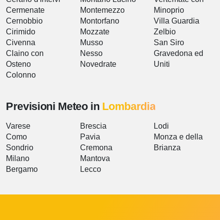
Cermenate
Montemezzo
Minoprio
Cernobbio
Montorfano
Villa Guardia
Cirimido
Mozzate
Zelbio
Civenna
Musso
San Siro
Claino con
Nesso
Gravedona ed
Osteno
Novedrate
Uniti
Colonno
Previsioni Meteo in
Lombardia
Varese
Brescia
Lodi
Como
Pavia
Monza e della
Sondrio
Cremona
Brianza
Milano
Mantova
Bergamo
Lecco