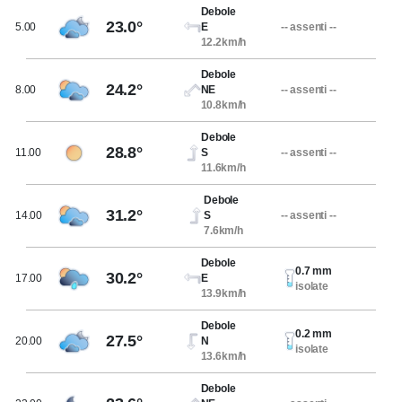
Debole
23.0°
5.00
E
-- assenti --
12.2km/h
Debole
24.2°
8.00
NE
-- assenti --
10.8km/h
Debole
28.8°
11.00
S
-- assenti --
11.6km/h
Debole
31.2°
14.00
S
-- assenti --
7.6km/h
Debole
0.7 mm
30.2°
17.00
E
isolate
13.9km/h
Debole
0.2 mm
27.5°
20.00
N
isolate
13.6km/h
Debole